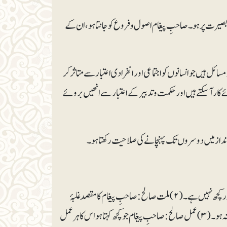
یاد بصیرت پر ہو۔ صاحبِ پیغام اصول و فروع کو جانتا ہو، ان کے
و مسائل ہیں جو انسانوں کو اجتماعی اور انفرادی اعتبار سے متاثر کر
ر آ سکتے ہیں اور حکمت و تدبیر کے اعتبار سے انھیں بروئے
(۱)ایمان کامل: صاحبِ پیغام کو یقین ہو کہ وہ جو کچھ پیش کر رہا ہے وہ حق ہے اور حق کے سوا اور کچھ نہیں ہے۔ (۲) ملت صالح: صاحبِ پیغام کا مقصد غلبۂ
حق ہو اور غلبۂ حق کے سوا کوئی ذاتی، جماعتی، گروہی، نسلی، وطنی، قومی مقصد اس کے پیش نظر نہ ہو۔ (۳) عمل صالح: صاحبِ پیغام جو کچھ کہتا ہو اس کا ہر عمل