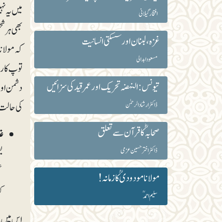
میں یہ نہ
افتخار گیلانی
بھی ہر شخ
غزہ، لبنان اور سسکتی انسانیت
کہ مولانا
مسعود ابدالی
توپ کا ر
تیونس: النہضہ تحریک اور عمر قید کی سزائیں
دشمن اور
کی حالت 
ڈاکٹر ارشاد الرحمٰن
صحابہؓ کاقرآن سے تعلق
غ
ڈاکٹر اختر حسین عزمی
مولانا مودودیؒ کا زمانہ!
ک
سلیم احمدؒ
اس میں س