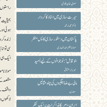
صوفیہ خان فلاحی
راستوں پر
سیرت سازی میں استاد کا کردار
بحیثیت مج
ڈاکٹر محمد ارشد
ہوئی اور 
پاکستان میں دستور سازی کا پس منظر
زندہ کر 
سی توانا
مولانا ظفر احمد انصاری
ایک ہی ہو
بنو قابل‘: نوجوانوں کے لیے اُمید
میربابر مشتاق
مولانا مو
مقصد کے س
مالی بے ضابطگیوں کی چند مثالیں
واقف تھے
سعد زید
لاکھوں د
ایران، امریکا مذاکرات پر ایک نظر