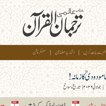
م سے بات کریں
|
اشاریۂ مضامین
|
سبسکرپشن
 مودودیؒ کا زمانہ!
|
جولائی ۲۰۲۶
|
تاریخ وسوانح