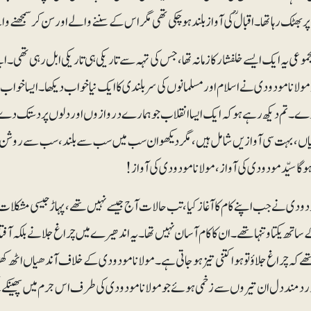
 بھٹک رہا تھا۔ اقبالؒ کی آواز بلند ہو چکی تھی مگر اس کے سننے والے اور سن کر سمجھن
موعی یہ ایک ایسے خلفشار کا زمانہ تھا، جس کی تہہ سے تاریکی ہی تاریکی ابل رہی تھی۔ ا
مولانا مودودی نے اسلام اور مسلمانوں کی سربلندی کا ایک نیا خواب دیکھا۔ ایسا خواب جو 
دے۔ تم دیکھ رہے ہو کہ ایک ایسا انقلاب جو ہمارے دروازوں اور دلوں پر دستک دے رہ
ئیاں، بہت سی آوازیں شامل ہیں، مگر دیکھو ان سب میں سب سے بلند، سب سے روش
 گا سیّد مودودی کی آواز، مولانا مودودی کی آواز!
دودی نے جب اپنے کام کا آغاز کیا، تب حالات آج جیسے نہیں تھے، پہاڑ جیسی مشکلات م
اتھ یکتا و تنہا تھے۔ ان کا کام آسان نہیں تھا۔ یہ اندھیرے میں چراغ جلانے بلکہ آ
 کہ چراغ جلاؤ تو ہوا کتنی تیز ہو جاتی ہے۔ مولانا مودودی کے خلاف آندھیاں اٹھ
رد مند دل ان تیروں سے زخمی ہوئے جو مولانا مودودی کی طرف اس جرم میں پھینکے گ