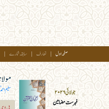
(current)
صفحہ اول
|
تعارف
|
سابقہ شمارے
|
ہ
مولانا
سلیم احمدؒ
جولائی ۲۰۲۶
فہرست مضامین