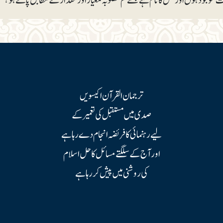
موجود ہوں اور کس کا نام ہے جسے تم مطلوبہ معیار اور مقدار کے مطابق پاتے ہو؟
ترجمان القرآن اکیسویں
صدی میں مستقبل کی تعمیر کے
لیے رہنمائی کا فریضہ انجام دے رہا ہے
اور آج کے سلگتے مسائل کا حل اسلام
کی روشنی میں پیش کر رہا ہے