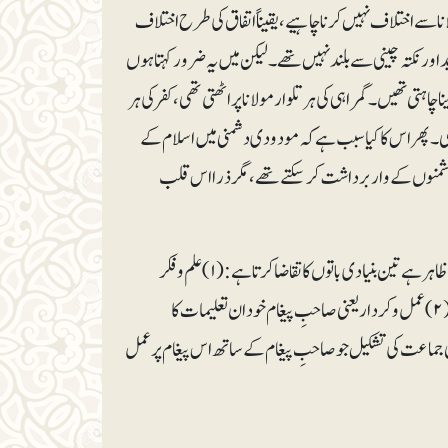
انا سے اختلاف نہیں کرنا چاہیے، یقیناً اتفاق کی طرح اختلاف
ید اور نکتہ چینی سے بلند نہیں تھے۔ لیکن میں یہ ضرور کہتا ہوں
اہتی تھیں۔ گمراہی کی ہر تلوار مولانا پر اٹھتی تھی، کفر کی ہر
تھی۔ پھر اس کا کیا سبب ہے کہ مودودی دشمنی میں اسلام کے
، دشمنوں کے وار برداشت کر سکتے تھے، مگر ذرا اس قلب
غلبۂ اسلام مولانا کا مقصد تھا، اور یہ کام جیسا کہ ظاہر ہے تین بنیادی باتوں کا تقاضا کرتا ہے: (۱) علم و فکر
یعنی اسلام کے ابدی حقائق کی ایک ایسی تعبیر جو عہد حاضر کے تقاضوں کے مطابق ہو۔ (۲) عمل و کردار یعنی صاحبِ پیغام خود ان تعلیمات کا
اہتا ہے۔ (۳) تربیت و تنظیم یعنی ایک ایسی جماعت کی تشکیل جو صاحبِ پیغام کے ساتھ اس پیغام پر عمل