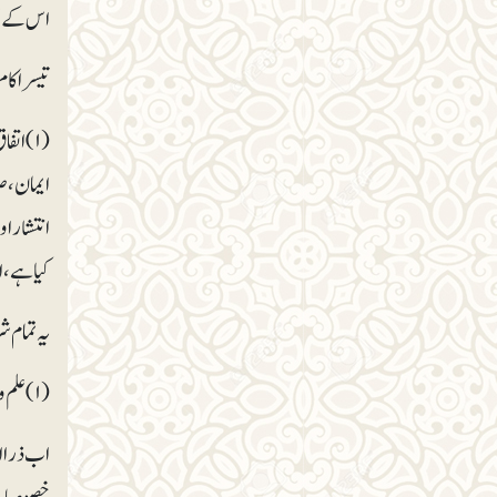
اس کے عل
تیسرا کا
ایمان، ص
کیا ہے، 
یہ تمام 
(۱) علم و فکر (۲) کردار و عمل (۳)تحریر و تقریر (۴) تربیت و تنظیم (۵) سیاسی اثر و نفوذ۔
اب ذرا ا