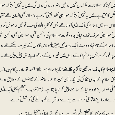
یں کہتا کہ مولانا سے غلطیاں نہیں ہوئیں، ضرور ہوئی ہوں گی۔ میں یہ نہیں کہتا کہ مول
ص کا حق ہے۔ میں یہ نہیں کہتا کہ مولانا پر نکتہ چینی گناہ ہے، مولانا بھی انسان تھے تنق
 اس دور میں اسلام کی ایک ایسی آواز تھے جس کو کفر و الحاد کی سب قوتیں خاموش کر دینا چ
خ مولانا کی طرف تھا۔ دنیا کی ہر وہ قوت جو اسلام کی دشمن تھی، مولانا کی بھی دشمن 
 اسلام کے نام نہاد دوست ایک ہو جائیں؟ یقیناً مولانا بیگانوں کے تیر سہہ سکتے تھے
پر غور کرو، جس پر زخم لگانے والوں میں غیروں کے ساتھ اپنے بھی پیش پیش تھے۔
لبۂ اسلام کا ہدف اور تین ناگزیر تقاضے:
عملی نمونہ بنے جو وہ دنیا کے سامنے پیش کرنا چ
رے اور اپنے اجتماعی کردار سے پورے معاشرے کو بدلنے کی کوشش کرے۔
ے پہلا کام جس کا تعلق علم و فکر سے ہے، تین شرائط کی تکمیل چاہتا ہے: