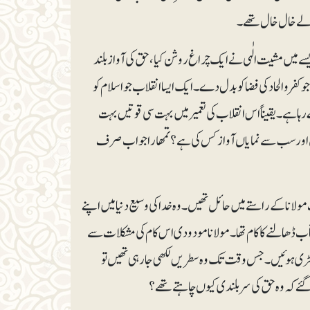
ے والے خال خال تھے۔
یسے میں مشیت الٰہی نے ایک چراغ روشن کیا، حق کی آواز بلند
کفر و الحاد کی فضا کو بدل دے۔ ایک ایسا انقلاب جو اسلام کو
ا ہے۔ یقیناً اس انقلاب کی تعمیر میں بہت سی قوتیں بہت
ن اور سب سے نمایاں آواز کس کی ہے؟ تمھارا جواب صرف
ولانا کے راستے میں حائل تھیں۔ وہ خدا کی وسیع دنیا میں اپنے
فتاب ڈھالنے کا کام تھا۔ مولانا مودودی اس کام کی مشکلات سے
 کھڑی ہوئیں۔ جس وقت تک وہ سطریں لکھی جا رہی تھیں تو
ئے کہ وہ حق کی سربلندی کیوں چاہتے تھے؟