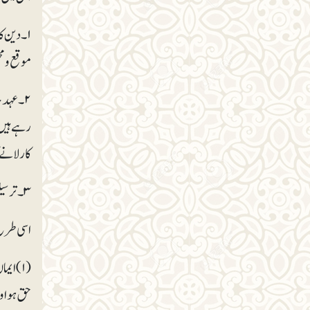
۱۔ دین ک
موقع و م
۲۔ عہد 
رہے ہیں؟
کار لانے 
۳۔ ترسیلِ علم کی صلاحیت، یعنی صاحبِ پیغام اپنے علم اور فکر کو تحریر و تقریر کے ذریعے مؤثر انداز میں دوسروں تک پہنچانے کی صلاحیت رکھتا ہو۔
اسی طرح 