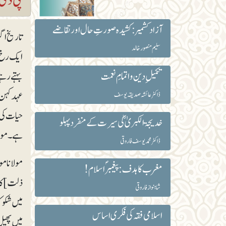
آزاد کشمیر: کشیدہ صورتِ حال اور تقاضے
تاریخ اگ
سلیم منصور خالد
ایک رخ پ
تکمیلِ دین و اتمامِ نعمت
بہتے رہتے
عہد کہن 
ڈاکٹر عائشہ صدیقہ یوسف
حیات کی ن
خدیجۃ الکبریٰؓ کی سیرت کے منفرد پہلو
ہے۔ مولان
ڈاکٹر محمد یوسف فاروقی
مولانا م
مغرب کا ہدف: پیغمبر ؐ اسلام!
ذلت]کا شک
شاہنواز فاروقی
میں شکوک
اسلامی فقہ کی فکری اساس
میں پھیل