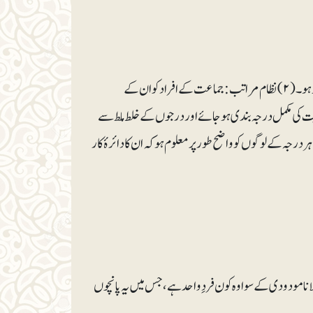
(۱) اتفاق و اتحاد: صاحبِ پیغام جو جماعت تیار کرے وہ اس کے پیغام پر مکمل طور پر متفق و متحد ہو۔ (۲) نظام مراتب: جماعت کے افراد کو ان کے
لیت کی مکمل درجہ بندی ہو جائے اور درجوں کے خلط ملط سے
ے اعتبار سے ہر درجہ کے لوگوں کو واضح طور پر معلوم ہو کہ ان کا دائرۂ کار
نا مودودی کے سوا وہ کون فردِ واحد ہے، جس میں یہ پانچوں