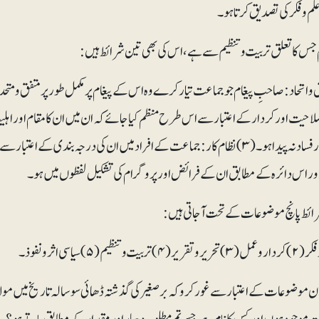
م و فکر کی تصدیق کرتا ہو۔
م جس کا تعلق تربیت و تنظیم سے ہے، اس کی بھی تین شرائط ہیں:
لاحیت اور کردار کے اعتبار سے اس طرح منظم کیا جائے کہ ان میں ان کا مقام اور اہ
انتشار اور فساد نہ پیدا ہو۔ (۳) نظام کار: جماعت کے افراد میں ان کی درجہ بندی ک
اور اس دائرہ کے مطابق ان کے فرائض اور پروگرام کی تشکیل لفظوں میں ہو۔
شرائط پانچ موضوعات کے تحت آ جاتی ہیں:
ن موضوعات کے اعتبار سے غور کرو کہ برصغیر کی گذشتہ ڈھائی سو سالہ تاریخ میں مولا