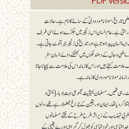
علمی تاریخ، مولانا مودودیؒ کے سائے کا نام ہے۔ حالات
بنتی رہتی ہے۔ عام انسان اس زنجیر میں جکڑے ہوئے اسی طرف
سا انسان پیدا ہوتا ہے اور تاریخ کی زنجیر جبراً ٹوٹ جاتی ہے۔
ں۔ ماضی وحال کے دھندلکوں میں بھٹکنے والے انسان سفر
 علامت کہتے ہیں اور اس کا زمانہ اس کی علامت سے پہچانا جاتا
زمانہ مولانا مودودی کا زمانہ ہے۔
ہی تھیں۔ مسلمان بحیثیت مجموعی بہت اِدبار [پستی و
تلا کر دیا تھا۔ ایمان اور یقین کے چراغ جھلملا رہے تھے، دلوں
ا۔ مغربی تہذیب کے زیر اثر طرح طرح کے فتنے مسلمانوں
اشناسی اور خودشناسی کو بھول کر گمراہی اور بے یقینی کے