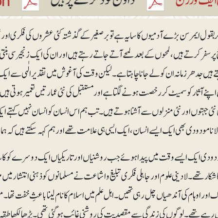
ر بقول ایمرسن بڑے آدمیوں کا سایہ ہے تو برصغیر کے گذشتہ کئی عشروں کی فکری اور 
ر سفر کرتے ہیں، لمحوں کے بعد لمحے آتے جاتے رہتے ہیں اور ان کی ایک زنجیر سی 
 ہیں جدھر زمانہ ان کو لے جانا چاہتا ہے۔ لیکن وقت کی آغوش میں تقدیر الٰہی سے ایک ای
اپنے آثار کو سمیٹ کر رخصت ہونے لگتا ہے اور مستقبل کی نئی عمارتیں تعمیر ہوتی ہی
ئی جہتوں اور نئی منزلوں سے آشنا ہوتے ہیں۔ تب ہم اس انسان کو انسان نہیں کہتے ایک
ا مودودی بھی ایک ایسے انسان، ایک ایسی ہی علامت تھے اور ہم کہہ سکتے ہیں کہ ہمارا 
ودودی ایک ایسے وقت میں پیدا ہوئے جب روشنیاں اور تاریکیاں ایک دوسرے کو کاٹ ر
ار تھے۔ لادینی علوم اور جاہلی فکری تبلیغ و اشاعت نے مسلمانوں کو ذہنی انتشار میں مب
 اور اوہام کی آندھیاں چل رہی تھیں۔ اہل علم میں اسلام کا نام لینا باعثِ خفت تھ
 رہے تھے۔ لوگوں کی زندگی سے مقصدیت کی روشنی غائب ہو گئی تھی۔ پڑھا لکھا طبقہ خد