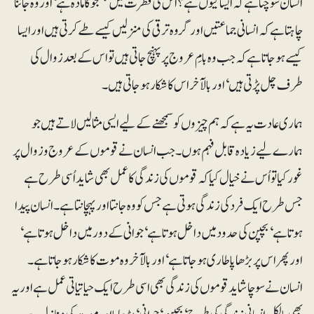
انسان سوچتا ہے کہ ایسا کیوں ہے؟ اُس کی فطرت میں جستجو کا مادہ ہے‘ اور وہ جاننا
چاہتا ہے کہ انسانی جماعتیں اور گروہ ترقی کی منزلیں کیسے طے کرتی ہیں اور ایسا
کیسے ہو جاتا ہے کہ جب وہ بامِ عروج پر پہنچ جاتی ہیں تو اس کے بعد زوال کی
طرف چل پڑتی ہیں‘اور بالآخر اس کا شکار ہو جاتی ہیں۔
ہماری عادت یہ ہے کہ ہم چیزوں کو سمجھنے کے لیے ایسی مثالیں لاتے ہیں جو
ہمارے لیے زیادہ قابل فہم ہوں۔ جب انسان نے قوموں کے عروج و زوال پر
غور کیا تو اُس نے خیال کیا کہ قوموں کی زندگی کا عمل بھی شاید اُسی طرح ہے
جس طرح ایک فرد کی زندگی ہوتی ہے جس کو وہ جانتا اور پہچانتا ہے۔ انسان پیدا
ہوتا ہے‘ بچپن کی حدود میں داخل ہوتا ہے‘ جوانی کے دور میں داخل ہوتا ہے‘
اور پھر اس پر بڑھاپا طاری ہو جاتا ہے‘ اور بالآخر وہ موت کا شکار ہو جاتا ہے۔
انسان نے سوچا شاید قوموں کی زندگی بھی اسی طرح ایک حیاتیاتی عمل ہے اور یہ