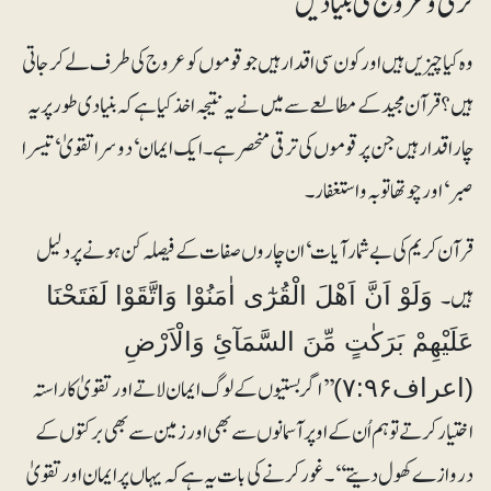
ترقی و عروج کی بنیادیں
وہ کیا چیزیں ہیں اور کون سی اقدار ہیں جوقوموں کو عروج کی طرف لے کر جاتی
ہیں؟ قرآن مجیدکے مطالعے سے میں نے یہ نتیجہ اخذ کیا ہے کہ بنیادی طور پر یہ
چار اقدار ہیں جن پرقوموں کی ترقی منحصر ہے۔ ایک ایمان‘ دوسراتقویٰ‘ تیسرا
صبر‘ اور چوتھا توبہ و استغفار۔
قرآن کریم کی بے شمار آیات‘ان چاروں صفات کے فیصلہ کن ہونے پر دلیل
ہیں۔
وَلَوْ اَنَّ اَھْلَ الْقُرٰٓی اٰمَنُوْا وَاتَّقَوْا لَفَتَحْنَا
عَلَیْھِمْ بَرَکٰتٍ مِّنَ السَّمَآئِ وَالْاَرْضِ
’’اگر بستیوں کے لوگ ایمان لاتے اورتقویٰ کا راستہ
(اعراف۷:۹۶)
اختیار کرتے تو ہم اُن کے اوپر آسمانوں سے بھی اور زمین سے بھی برکتوں کے
دروازے کھول دیتے‘‘۔غورکرنے کی بات یہ ہے کہ یہاں پر ایمان اور تقویٰ