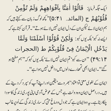
ایک جگہ فرمایا:
قَالُوْا اٰمَنَّا بِاَفْوَاھِھِمْ وَلَمْ تُؤْمِنْ
’’کچھ لوگ زبان سے کہتے ہیں کہ
قُلُوْبُھُمْ ج (المائدہ ۵:۴۱)
ہم ایمان لائے لیکن ان کے دل ایمان نہیں لائے ہوتے‘‘۔ قرآن کہتا ہے کہ
ایسے نہ کہو‘ بلکہ یوں کہو:
وَلٰکِنْ قُوْلُوْا اَسْلَمْنَا وَلَمَّا
یَدْخُلِ الْاِیْمَانُ فِیْ قُلُوْبِکُمْ ط (الحجرات
’’ان سے کہو‘ تم ایمان نہیں لائے‘ بلکہ یوں کہو کہ ’’ہم مطیع ہو
۴۹:۱۴)
گئے‘‘۔ ایمان ابھی تمھارے دلوں میں داخل نہیں ہوا ہے‘‘۔
ایمان کے لغوی معنی تو اعتماد‘ بھروسے‘ یقین اور اپنے آپ کو سپرد کر دینے کے
ہیں۔ دراصل ایمان وہ دولت ہے جس کے عوض آدمی اپنی پوری زندگی کا سودا
چکا دیتا ہے۔ یہ وہ ایمان ہے کہ جو دل و دماغ حتیٰ کہ ساری زندگی کے اُوپر غالب