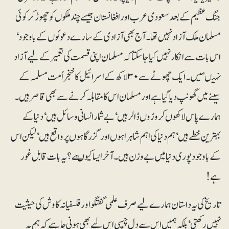
جنگ عظیم کے بعد سعودی عرب اور افغانستان جیسے چند ملکوں کو چھوڑ کر کوئی
مسلمان ملک آزاد نہیں تھا۔ آج بھی آزادی کے سارے دعوئوں کے باوجود‘
اس بات سے انکار نہیں کیا جا سکتا کہ مسلمان اپنی قسمت کی تعمیر کے لیے آزاد
نہیںہیں۔ ایک چھوٹے سے ۳۰ لاکھ کے اسرائیل کا خنجر اُمت مسلمہ کے
سینے میں گھونپ دیا گیا ہے اور مسلمان اس کا مقابلہ کرنے سے بھی قاصر ہیں۔
ہمارے پاس لاکھوں کروڑوں ڈالرہیں‘ بے شمار انسانی وسائل ہیں‘ دنیا کے
بہترین خطے ہیں‘ ہم دنیا کی اہم شاہراہوں اور گزرگاہوں پر واقع ہیں‘ لیکن اس
کے باوجود پوری دنیا میں بے وزن ہیں۔ آخر ایسا کیوںہے؟ یہ بات قابل غور
ہے!
تاریخ کی یہ داستان ہمارے لیے صرف علمی گفتگو اور فلسفیانہ کاوش کی حیثیت
نہیں رکھتی‘ بلکہ ہمیں اس سے دل چسپی اس لیے بھی ہونی چاہیے کہ ہم یہ