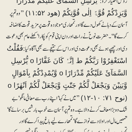
روش اختیار کرو:
یُرْسِلِ السَّمَآئَ عَلَیْکُمْ مِّدْرَارًا
’’وہ تم پر
وَّیَزِدْکُمْ قُوَّۃً اِلٰی قُوَّتِکُمْ (ھود ۱۱:۵۲)
آسمان کے دہانے کھول دے گا اور تمھاری موجودہ قوت پر مزید قوت کا اضافہ
کرے گا‘‘۔ حضرت نوح ؑ نے رات اور دن اپنی قوم کو پکارا‘ کھلے عام بھی دعوت
دی اور چھپے ہوئے بھی دعوت دی اور اس کے نتیجے سے بھی آگاہ کیا:
فَقُلْتُ
اسْتَغْفِرُوْا رَبَّکُمْ ط اِنَّہٗ کَانَ غَفَّارًا o یُّرْسِلِ
السَّمَآئَ عَلَیْکُمْ مِّدْرَارًا o وَّیُمْدِدْکُمْ بِاَمْوَالٍ
وَّبَنِیْنَ وَیَجْعَلْ لَّکُمْ جَنّٰتٍ وَّیَجْعَلْ لَّکُمْ اَنْھٰرًا o
’’میں نے کہا‘ اپنے رب سے معافی مانگو‘ بے
(نوح ۷۱: ۱۰-۱۲)
شک وہ بڑا معاف کرنے والا ہے۔ وہ تم پر آسمان سے خوب بارشیں برسائے گا‘
تمھیں مال اور اولاد سے نوازے گا‘ تمھارے لیے باغ پیدا کرے گا اور