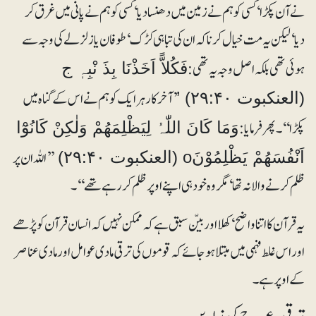
نے آن پکڑا‘ کسی کو ہم نے زمین میں دھنسادیا‘ کسی کو ہم نے پانی میں غرق کر
دیا‘ لیکن یہ مت خیال کرنا کہ ان کی تباہی کڑک‘ طوفان یا زلزلے کی وجہ سے
ہوئی تھی بلکہ اصل وجہ یہ تھی:
فَکُلاًّ اَخَذْنَا بِذَ نْبِہٖ ج
’آخرکار ہر ایک کو ہم نے اس کے گناہ میں
(العنکبوت ۲۹:۴۰) ’
پکڑا‘‘۔ پھر فرمایا:
وَمَا کَانَ اللّٰہُ لِیَظْلِمَھُمْ وَلٰکِنْ کَانُوْٓا
’’اللہ ان پر
اَنْفُسَھُمْ یَظْلِمُوْنَo (العنکبوت ۲۹:۴۰)
ظلم کرنے والا نہ تھا‘ مگر وہ خود ہی اپنے اوپر ظلم کر رہے تھے‘‘۔
یہ قرآن کا اتنا واضح‘ کھلا اور بیّن سبق ہے کہ ممکن نہیں کہ انسان قرآن کو پڑھے
اور اس غلط فہمی میں مبتلا ہو جائے کہ قوموں کی ترقی مادی عوامل اور مادی عناصر
کے اوپر ہے۔