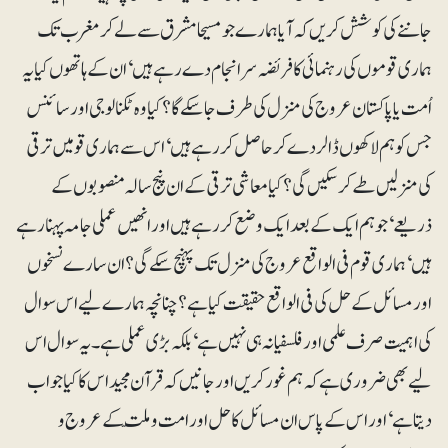
جاننے کی کوشش کریں کہ آیا ہمارے جو مسیحا مشرق سے لے کر مغرب تک
ہماری قوموں کی رہنمائی کا فریضہ سرانجام دے رہے ہیں‘ ان کے ہاتھوں کیا یہ
اُمت یا پاکستان عروج کی منزل کی طرف جا سکے گا؟ کیا وہ ٹکنالوجی اور سائنس
جس کو ہم لاکھوں ڈالر دے کر حاصل کر رہے ہیں‘ اس سے ہماری قومیں ترقی
کی منزلیں طے کر سکیں گی؟ کیا معاشی ترقی کے ان پنج سالہ منصوبوں کے
ذریعے‘ جو ہم ایک کے بعد ایک وضع کررہے ہیں اور انھیں عملی جامہ پہنا رہے
ہیں‘ ہماری قوم فی الواقع عروج کی منزل تک پہنچ سکے گی؟ ان سارے نسخوں
اور مسائل کے حل کی فی الواقع حقیقت کیا ہے؟ چنانچہ ہمارے لیے اس سوال
کی اہمیت صرف علمی اور فلسفیانہ ہی نہیں ہے‘ بلکہ بڑی عملی ہے۔ یہ سوال اس
لیے بھی ضروری ہے کہ ہم غور کریں اور جانیں کہ قرآن مجید اس کا کیا جواب
دیتا ہے‘ اوراس کے پاس ان مسائل کا حل اور امت و ملّت کے عروج و