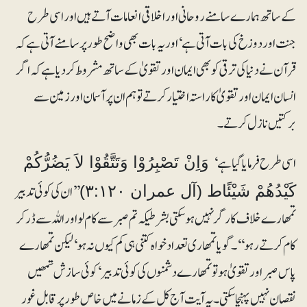
کے ساتھ ہمارے سامنے روحانی اوراخلاقی انعامات آتے ہیں اور اسی طرح
جنت اوردوزخ کی بات آتی ہے‘ اور یہ بات بھی واضح طور پر سامنے آتی ہے کہ
قرآن نے دنیا کی ترقی کوبھی ایمان اور تقویٰ کے ساتھ مشروط کر دیا ہے کہ اگر
انسان ایمان اورتقویٰ کا راستہ اختیار کرتے تو ہم ان پر آسمان اور زمین سے
برکتیں نازل کرتے۔
اسی طرح فرمایا گیا ہے‘
وَاِنْ تَصْبِرُوْا وَتَتَّقُوْا لاَ یَضُرُّکُمْ
’’ان کی کوئی تدبیر
کَیْدُھُمْ شَیْئًاط (آل عمران ۳:۱۲۰)
تمھارے خلاف کارگر نہیں ہو سکتی بشرطیکہ تم صبر سے کام لو اور اللہ سے ڈر کر
کام کرتے رہو‘‘۔ گویا تمھاری تعداد خواہ کتنی ہی کم کیوں نہ ہو‘ لیکن تمھارے
پاس صبر اور تقویٰ ہو تو تمھارے دشمنوں کی کوئی تدبیر‘ کوئی سازش تمھیں
نقصان نہیں پہنچا سکتی۔ یہ آیت آج کل کے زمانے میں خاص طور پر قابل غور