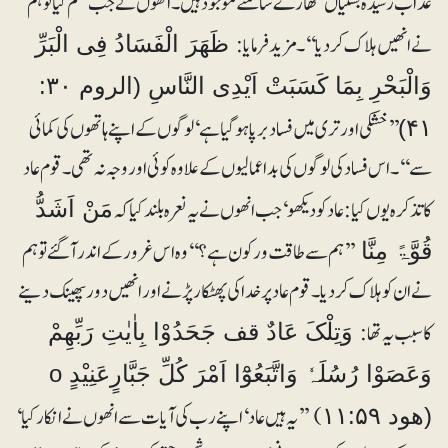
عذاب رسیدہ بستیاں تمھارے سامنے موجود ہیں۔ انھوں نے جب ظلم کیا تو ہم
نے انھیں ہلاک کر دیا‘‘۔ مزید فرمایا:
ظَھَرَ الْفَسَادُ فِی الْبَرِّ
وَالْبَحْرِ بِمَا کَسَبَتْ اَیْدِی النَّاسِ (الروم ۳۰:
’’خشکی اور تری میں فساد برپا ہو گیا ہے‘ لوگوں کے اپنے ہاتھوں کی کمائی
۴۱)
سے‘‘۔ اس فساد کی لوگوں کی بداعمالیوں کے علاوہ کوئی اور وجہ نہ تھی۔ قوم عاد
کا تذکرہ یوں کیا: عاد کو دیکھو‘ جب انھوں نے یہ نعرہ بلند کیا کہ
مَنْ اَشَدُّ
’’ہم سے طاقت ور کون ہے؟‘‘ وہ اس غرور کے اندر آگئے تو ہم
قُوَّۃً مِنَّا
نے ان کو ہلاک کر دیا۔ قوم عاد پر خدا کی پھٹکار پڑنے اور انھیں دور پھینک دینے
کا سبب یہ تھا:
وَتِلْکَ عَادٌ قف جَحَدُوْا بِاٰیٰتِ رَبِّھِمْ
وَعَصَوْا رُسُلَہٗ وَاتَّبَعُوْٓا اَمْرَ کُلِّ جَبَّارٍعَنِیْدٍ o
) ’’یہ ہیں عاد‘ اپنے رب کی آیات سے انھوں نے انکار کیا‘
(ھود ۱۱:۵۹