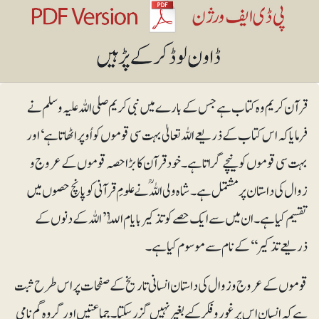
قرآن کریم وہ کتاب ہے جس کے بارے میں نبی کریم صلی اللہ علیہ وسلم نے
فرمایا کہ اس کتاب کے ذریعے اللہ تعالیٰ بہت سی قوموں کو اُوپر اٹھاتا ہے‘ اور
بہت سی قوموں کو نیچے گراتا ہے۔ خود قرآن کا بڑا حصہ قوموں کے عروج و
زوال کی داستان پر مشتمل ہے۔ شاہ ولی اللہؒ نے علومِ قرآنی کو پانچ حصوں میں
تقسیم کیا ہے۔ ان میں سے ایک حصے کو تذ کیر بایام اللّٰہ ’’اللہ کے دنوں کے
ذریعے تذکیر‘‘ کے نام سے موسوم کیا ہے۔
قوموں کے عروج و زوال کی داستان انسانی تاریخ کے صفحات پر اس طرح ثبت
ہے کہ انسان اس پر غوروفکر کیے بغیر نہیں گزر سکتا۔ جماعتیں اور گروہ گم نامی