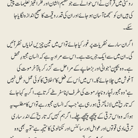
روشنی میں قرآن نے اس حوالے سے جو عظیم الشان اور فکرانگیز تعلیمات پیش
کی ہیں ان کو سمجھنا آسان ہو جائے اور ان کی قدروقیمت کا صحیح اندازہ لگایا جا
سکے۔
اگر ان سارے نظریات پر غور کیا جائے تو اس میں تین چیزیں نمایاں نظر آئیں
گی۔ ان میں سے ایک جبریت ہے۔ اس سے مراد یہ ہے کہ انسان مجبورِ محض
ہے۔ وہ بچپن‘ جوانی اور بڑھاپے کے مراحل سے گزر کر بالآخر موت کی
آغوش میں چلا جائے گا۔ اس میں اُس کے فعل کا‘ اخلاق کا کوئی عمل دخل نہیں
ہے‘ وہ مجبوراً چاروناچار موت کی طرف اپنا سفر طے کرتا ہے۔ اگر یہ کہا جائے
کہ تاریخ میں لازماً ترقی ہو رہی ہے‘ جب کہ انسان مجبور ہے تو اس کا مطلب یہ
ہوا کہ وہ اس ترقی کے پیچھے پیچھے چلے۔ اگر ہم کہیں کہ تاریخ کے اندر ساری
ترقی مادی قوتوں اور عوامل اور سائنس اور ٹکنالوجی کا نتیجہ ہے‘ تو یہ بھی وہ