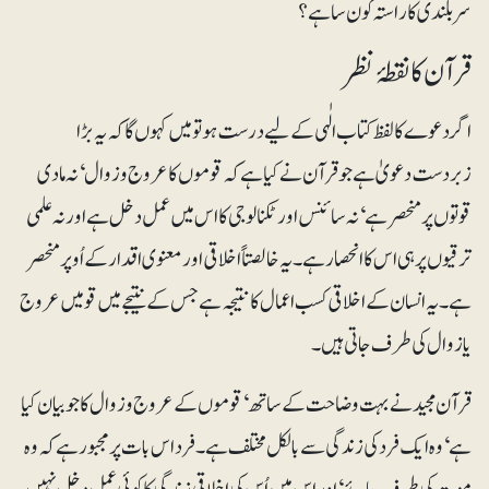
سربلندی کا راستہ کون سا ہے؟
قرآن کا نقطۂ نظر
اگر دعوے کا لفظ کتاب الٰہی کے لیے درست ہو تو میں کہوں گا کہ یہ بڑا
زبردست دعویٰ ہے جو قرآن نے کیا ہے کہ قوموں کا عروج و زوال‘ نہ مادی
قوتوں پر منحصر ہے‘ نہ سائنس اور ٹکنالوجی کا اس میں عمل دخل ہے اور نہ علمی
ترقیوں پر ہی اس کا انحصار ہے۔ یہ خالصتاً اخلاقی اور معنوی اقدار کے اُوپر منحصر
ہے۔ یہ انسان کے اخلاقی کسب اعمال کا نتیجہ ہے جس کے نتیجے میں قومیں عروج
یا زوال کی طرف جاتی ہیں۔
قرآن مجید نے بہت وضاحت کے ساتھ‘ قوموں کے عروج و زوال کا جو بیان کیا
ہے‘ وہ ایک فرد کی زندگی سے بالکل مختلف ہے۔ فرد اس بات پر مجبور ہے کہ وہ