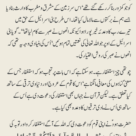
کو جو کمزور بنا کر رکھے گئے تھے‘ اس سرزمین کے مشرق و مغرب کا وارث بنا دیا
جسے ہم نے برکتوں سے مالا مال کیا تھا۔ اس طرح بنی اسرائیل کے حق میں
تیرے رب کا وعدئہ خیر پورا ہوا کیونکہ انھوں نے صبر سے کام لیا تھا‘‘۔ گویا بنی
اسرائیل کے اوپر جو اللہ تعالیٰ کی نعمتیں تمام ہوئیں‘ اُس کی بنیادی وجہ یہ تھی کہ
انھوں نے صبر کی روش اختیار کی۔
چوتھی چیز استغفار ہے۔ ہو سکتا ہے کہ اس بات پر تعجب ہو کہ استغفار جس کے
معنی گناہوں کی معافی مانگنا ہے‘ اس کا قوم کے عروج اور دنیاوی ترقی کے ساتھ
کیا تعلق ہے۔ لیکن قرآن نے جہاں بھی استغفار کی دعوت دی ہے اُس کے
ساتھ ہی اُس نے مادی ترقیوں کا وعدہ بھی کیا ہے۔
حضرت ہود ؑنے اپنی قوم کو دعوت دی کہ اللہ کے آگے استغفار کرو اور توبہ کی