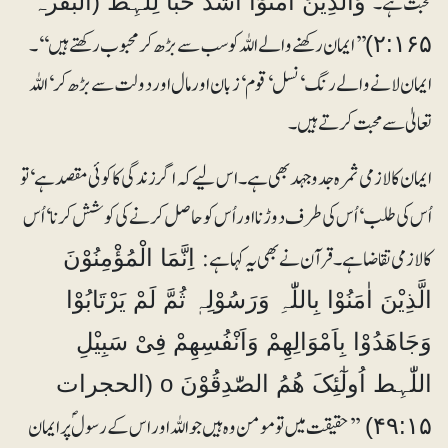
محبت ہے۔
وَالَّذِیْنَ اٰمَنُوْٓا اَشَدُّ حُبًّا لِلّٰہِط (البقرہ
’’ایمان رکھنے والے اللہ کو سب سے بڑھ کر محبوب رکھتے ہیں‘‘۔
۲:۱۶۵)
ایمان لانے والے رنگ‘ نسل‘ قوم‘ زبان اور مال اور دولت سے بڑھ کر‘ اللہ
تعالیٰ سے محبت کرتے ہیں۔
ایمان کا لازمی ثمرہ جدوجہد بھی ہے۔ اس لیے کہ اگر زندگی کا کوئی مقصد ہے‘ تو
اُس کی طلب‘ اُس کی طرف دوڑنا اور اُس کو حاصل کرنے کی کوشش کرنا‘ اُس
کا لازمی تقاضا ہے۔ قرآن نے بھی یہ کہا ہے:
اِنَّمَا الْمُؤْمِنُوْنَ
الَّذِیْنَ اٰمَنُوْا بِاللّٰہِ وَرَسُوْلِہٖ ثُمَّ لَمْ یَرْتَابُوْا
وَجَاھَدُوْا بِاَمْوَالِھِمْ وَاَنْفُسِھِمْ فِیْ سَبِیْلِ
اللّٰہِط اُولٰٓئِکَ ھُمُ الصّٰدِقُوْنَ o (الحجرات
’’حقیقت میں تومومن وہ ہیں جو اللہ اور اس کے رسولؐ پر ایمان
۴۹:۱۵)