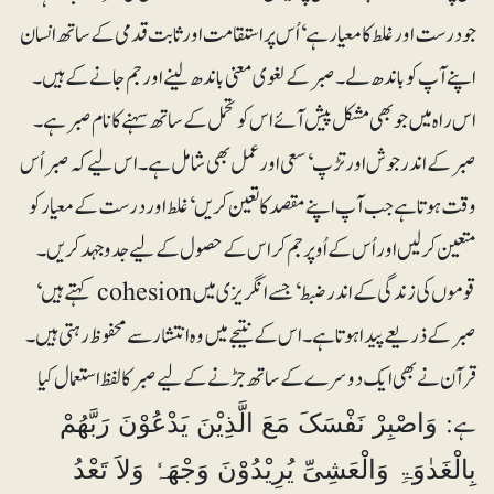
جو درست اور غلط کا معیار ہے‘ اُس پر استقامت اورثابت قدمی کے ساتھ انسان
اپنے آپ کو باندھ لے۔ صبر کے لغوی معنی باندھ لینے اور جم جانے کے ہیں۔
اس راہ میں جو بھی مشکل پیش آئے اس کو تحمل کے ساتھ سہنے کا نام صبر ہے۔
صبر کے اندر جوش اور تڑپ‘ سعی اور عمل بھی شامل ہے۔ اس لیے کہ صبر اُس
وقت ہوتا ہے جب آپ اپنے مقصد کا تعین کریں‘ غلط اور درست کے معیار کو
متعین کر لیں اور اُس کے اُوپر جم کر اس کے حصول کے لیے جدوجہد کریں۔
قوموں کی زندگی کے اندر ضبط‘ جسے انگریزی میں cohesion کہتے ہیں‘
صبر کے ذریعے پیدا ہوتا ہے۔ اس کے نتیجے میں وہ انتشار سے محفوظ رہتی ہیں۔
قرآن نے بھی ایک دوسرے کے ساتھ جڑنے کے لیے صبر کا لفظ استعمال کیا
ہے:
وَاصْبِرْ نَفْسَکَ مَعَ الَّذِیْنَ یَدْعُوْنَ رَبَّھُمْ
بِالْغَدٰوَۃِ وَالْعَشِیِّ یُرِیْدُوْنَ وَجْھَہٗ وَلاَ تَعْدُ