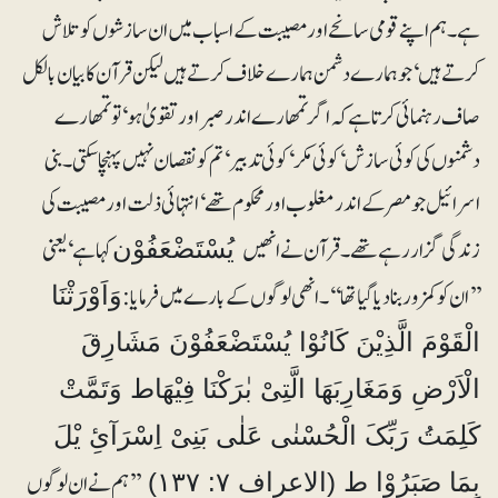
ہے۔ ہم اپنے قومی سانحے اورمصیبت کے اسباب میں ان سازشوں کو تلاش
کرتے ہیں‘ جو ہمارے دشمن ہمارے خلاف کرتے ہیں لیکن قرآن کا بیان بالکل
صاف رہنمائی کرتا ہے کہ اگر تمھارے اندر صبر اور تقویٰ ہو‘ تو تمھارے
دشمنوں کی کوئی سازش‘ کوئی مکر‘ کوئی تدبیر‘ تم کو نقصان نہیں پہنچا سکتی۔ بنی
اسرائیل جو مصر کے اندر مغلوب اور محکوم تھے‘ انتہائی ذلت اور مصیبت کی
زندگی گزار رہے تھے۔ قرآن نے انھیں
کہا ہے‘ یعنی
یُسْتَضْعَفُوْن
’’ان کو کمزور بنا دیا گیا تھا‘‘۔انھی لوگوں کے بارے میں فرمایا:
وَاَوْرَثْنَا
الْقَوْمَ الَّذِیْنَ کَانُوْا یُسْتَضْعَفُوْنَ مَشَارِقَ
الْاَرْضِ وَمَغَارِبَھَا الَّتِیْ بٰرَکْنَا فِیْھَاط وَتَمَّتْ
کَلِمَتُ رَبِّکَ الْحُسْنٰی عَلٰی بَنِیْ اِسْرَآئِ یْلَ
’’ہم نے ان لوگوں
بِمَا صَبَرُوْا ط (الاعراف ۷: ۱۳۷)