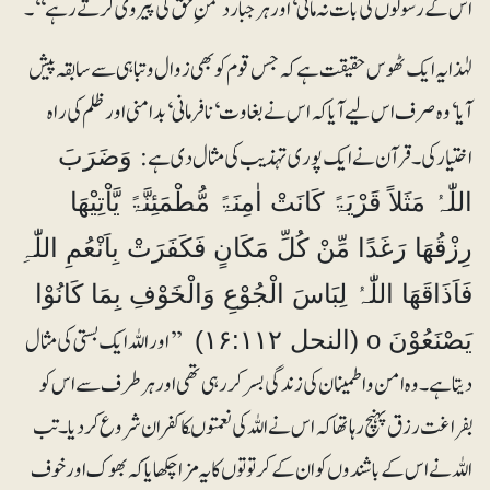
اس کے رسولوں کی بات نہ مانی‘ اورہر جبار دشمنِ حق کی پیروی کرتے رہے‘‘۔
لہٰذا یہ ایک ٹھوس حقیقت ہے کہ جس قوم کو بھی زوال و تباہی سے سابقہ پیش
آیا‘ وہ صرف اس لیے آیا کہ اس نے بغاوت‘ نافرمانی‘ بدامنی اور ظلم کی راہ
اختیار کی۔ قرآن نے ایک پوری تہذیب کی مثال دی ہے:
وَضَرَبَ
اللّٰہُ مَثَلاً قَرْیَۃً کَانَتْ اٰمِنَۃً مُّطْمَئِنَّۃً یَّاْتِیْھَا
رِزْقُھَا رَغَدًا مِّنْ کُلِّ مَکَانٍ فَکَفَرَتْ بِاَنْعُمِ اللّٰہِ
فَاَذَاقَھَا اللّٰہُ لِبَاسَ الْجُوْعِ وَالْخَوْفِ بِمَا کَانُوْا
’’اور اللہ ایک بستی کی مثال
یَصْنَعُوْنَ o (النحل ۱۶:۱۱۲)
دیتاہے۔ وہ امن و اطمینان کی زندگی بسر کر رہی تھی اور ہر طرف سے اس کو
بفراغت رزق پہنچ رہا تھا کہ اس نے اللہ کی نعمتوںکا کفران شروع کر دیا۔ تب
اللہ نے اس کے باشندوں کو ان کے کرتوتوں کا یہ مزا چکھایا کہ بھوک اور خوف