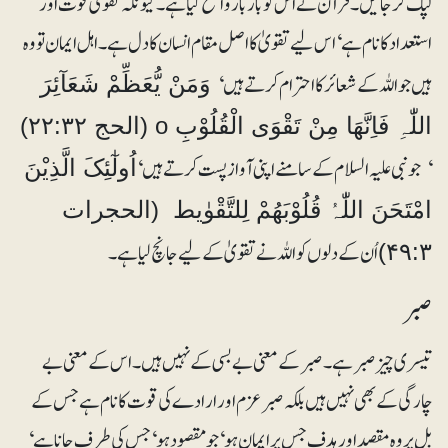
لپک کر جائیں۔ قرآن نے اس کو باربار واضح کیا ہے۔ کیونکہ تقویٰ قوت اور
استعداد کا نام ہے‘ اس لیے تقویٰ کا اصل مقام انسان کا دل ہے۔ اہل ایمان تو وہ
ہیں جو اللہ کے شعائر کا احترام کرتے ہیں‘
وَمَنْ یُّعَظِّمْ شَعَآئِرَ
اللّٰہِ فَاِنَّھَا مِنْ تَقْوَی الْقُلُوْبِ o (الحج ۲۲:۳۲)
‘ جو نبی علیہ السلام کے سامنے اپنی آواز پست کرتے ہیں‘
اُولٰٓئِکَ الَّذِیْنَ
امْتَحَنَ اللّٰہُ قُلُوْبَھُمْ لِلتَّقْوٰیط (الحجرات
اُن کے دلوں کو اللہ نے تقویٰ کے لیے جانچ لیا ہے۔
۴۹:۳)
صبر
تیسری چیز صبر ہے۔ صبر کے معنی بے بسی کے نہیں ہیں۔ اس کے معنی بے
چارگی کے بھی نہیں ہیں بلکہ صبر عزم اور ارادے کی قوت کا نام ہے جس کے
بل پر وہ مقصد اور ہدف جس پر ایمان ہو‘ جو مقصود ہو‘ جس کی طرف جانا ہے‘