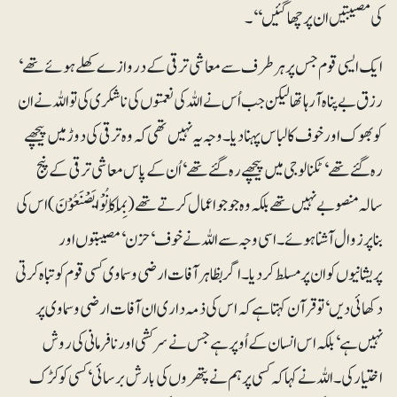
کی مصیبتیں ان پر چھا گئیں‘‘۔
ایک ایسی قوم جس پر ہر طرف سے معاشی ترقی کے دروازے کھلے ہوئے تھے‘
رزق بے پناہ آ رہا تھا لیکن جب اُس نے اللہ کی نعمتوں کی ناشکری کی تو اللہ نے ان
کو بھوک اور خوف کا لباس پہنا دیا۔ وجہ یہ نہیں تھی کہ وہ ترقی کی دوڑ میں پیچھے
رہ گئے تھے‘ ٹکنالوجی میں پیچھے رہ گئے تھے‘ اُن کے پاس معاشی ترقی کے پنج
سالہ منصوبے نہیں تھے بلکہ وہ جو جو اعمال کرتے تھے (بِمَا کَانُوْا یَصْنَعُوْنَ) اس کی
بنا پر زوال آشنا ہوئے۔ اسی وجہ سے اللہ نے خوف‘ حزن‘ مصیبتوں اور
پریشانیوں کو ان پر مسلط کر دیا۔ اگر بظاہر آفات ارضی و سماوی کسی قوم کو تباہ کرتی
دکھائی دیں‘ تو قرآن کہتا ہے کہ اس کی ذمہ داری ان آفات ارضی و سماوی پر
نہیں ہے‘ بلکہ اس انسان کے اُوپر ہے جس نے سرکشی اور نافرمانی کی روش
اختیار کی۔ اللہ نے کہا کہ کسی پر ہم نے پتھروں کی بارش برسائی‘ کسی کو کڑک