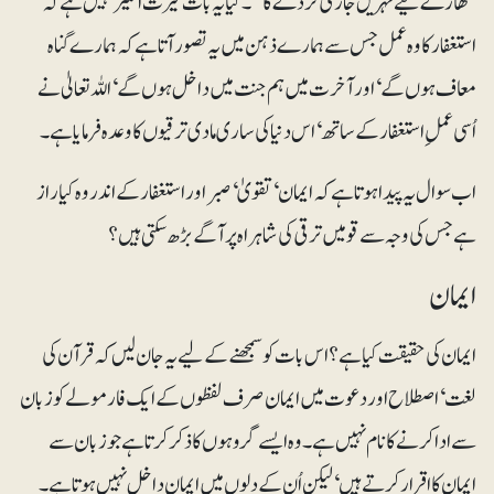
تمھارے لیے نہریں جاری کر دے گا‘‘۔ کیا یہ بات حیرت انگیز نہیں ہے کہ
استغفار کا وہ عمل جس سے ہمارے ذہن میں یہ تصور آتا ہے کہ ہمارے گناہ
معاف ہوں گے‘ اور آخرت میں ہم جنت میں داخل ہوں گے‘ اللہ تعالیٰ نے
اُسی عملِ استغفار کے ساتھ‘ اس دنیا کی ساری مادی ترقیوں کا وعدہ فرمایا ہے۔
اب سوال یہ پیدا ہوتا ہے کہ ایمان‘ تقویٰ ‘ صبر اور استغفار کے اندر وہ کیا راز
ہے جس کی وجہ سے قومیں ترقی کی شاہراہ پر آگے بڑھ سکتی ہیں؟
ایمان
ایمان کی حقیقت کیا ہے؟ اس بات کو سمجھنے کے لیے یہ جان لیں کہ قرآن کی
لغت‘اصطلاح اوردعوت میں ایمان صرف لفظوں کے ایک فارمولے کو زبان
سے ادا کرنے کا نام نہیں ہے۔ وہ ایسے گروہوں کا ذکر کرتا ہے جو زبان سے
ایمان کا اقرار کرتے ہیں‘ لیکن اُن کے دلوں میں ایمان داخل نہیں ہوتا ہے۔