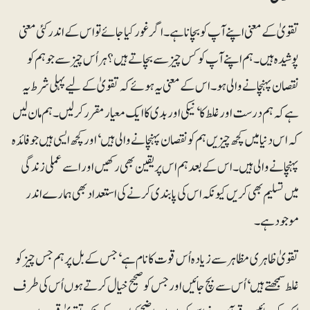
تقویٰ کے معنی اپنے آپ کو بچانا ہے۔ اگر غور کیا جائے تو اس کے اندر کئی معنی
پوشیدہ ہیں۔ ہم اپنے آپ کو کس چیز سے بچاتے ہیں؟ ہر اُس چیز سے جو ہم کو
نقصان پہنچانے والی ہو۔ اس کے معنی یہ ہوئے کہ تقویٰ کے لیے پہلی شرط یہ
ہے کہ ہم درست اور غلط کا‘نیکی اور بدی کا ایک معیار مقرر کر لیں۔ ہم مان لیں
کہ اس دنیا میں کچھ چیزیں ہم کو نقصان پہنچانے والی ہیں‘ اور کچھ ایسی ہیں جو فائدہ
پہنچانے والی ہیں۔ اس کے بعد ہم اس پر یقین بھی رکھیں اور اسے عملی زندگی
میں تسلیم بھی کریں کیونکہ اس کی پابندی کرنے کی استعداد بھی ہمارے اندر
موجود ہے۔
تقویٰ ظاہری مظاہر سے زیادہ اُس قوت کا نام ہے‘ جس کے بل پر ہم جس چیز کو
غلط سمجھتے ہیں‘ اُس سے بچ جائیں اور جس کو صحیح خیال کرتے ہوں اُس کی طرف