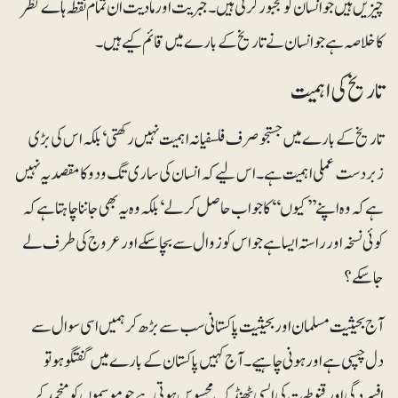
چیزیں ہیں جو انسان کو مجبور کرتی ہیں۔ جبریت اور مادیت ان تمام نقطہ ہاے نظر
کا خلاصہ ہے جو انسان نے تاریخ کے بارے میں قائم کیے ہیں۔
تاریخ کی اہمیت
تاریخ کے بارے میں جستجو صرف فلسفیانہ اہمیت نہیں رکھتی‘ بلکہ اس کی بڑی
زبردست عملی اہمیت ہے۔ اس لیے کہ انسان کی ساری تگ و دو کا مقصد یہ نہیں
ہے کہ وہ اپنے ’’کیوں‘‘ کا جواب حاصل کر لے‘ بلکہ وہ یہ بھی جاننا چاہتا ہے کہ
کوئی نسخہ اور راستہ ایسا ہے جو اس کو زوال سے بچا سکے اور عروج کی طرف لے
جاسکے؟
آج بحیثیت مسلمان اور بحیثیت پاکستانی سب سے بڑھ کر ہمیں اسی سوال سے
دل چسپی ہے اور ہونی چاہیے۔ آج کہیں پاکستان کے بارے میں گفتگو ہو تو
افسردگی اور قنوطیت کی ایسی ٹھنڈک محسوس ہوتی ہے جو موسموں کو منجمد کر