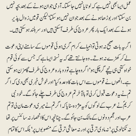
عمل ایسا بھی نہیں ہے کہ لوٹایا نہیں جا سکتا۔ آدمی جوان ہونے کے بعد بچہ نہیں
بن سکتا‘ اور بوڑھا ہونے کے بعد جوان نہیں ہو سکتا‘ لیکن قومیں زوال پذیر
ہونے کے بعد ایک بار پھر عروج کی طرف آسکتی ہیں اور سربلند ہو سکتی ہیں۔
اگر یہ بات صحیح نہ ہوتی تو انبیاے کرام گری ہوئی قوموں کے سامنے اپنی دعوت
لے کر کھڑے نہ ہوتے۔ وہ جانتے تھے کہ یہ نسخہ ایسا ہے کہ جس سے کوئی قوم
خواہ کتنی ہی نیچے گر چکی ہو‘ اگر وہ چاہے تو دوبارہ عروج کی طرف گامزن ہو سکتی
ہے۔ انھوں نے قوموں سے اس بات کا وعدہ کیا‘ اور خوش خبری بھی دی کہ اگر
تم نے یہ دعوت قبول کر لی تو بالآخر تم عروج کی طرف چلے جائو گے۔ خود نبی
کریم ؐ نے عرب کے لوگوں کو یہ مژدہ سنایا کہ اگر تم نے میری دعوت مان لی تو تم
عرب اور عجم دونوں کے مالک بن جائو گے۔ چنانچہ اس کا انحصار نہ سائنس پر تھا
نہ ٹکنالوجی پر‘ نہ مادی ترقی پر اور نہ معاشی ترقی کے منصوبوں پر‘ بلکہ اس کا تمام