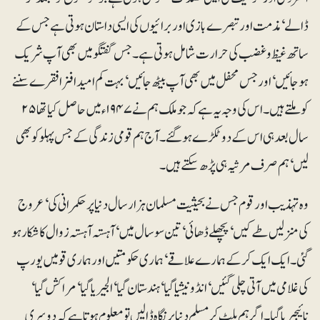
ڈالے‘ مذمت اور تبصرے بازی اور برائیوں کی ایسی داستان ہوتی ہے جس کے
ساتھ غیظ و غضب کی حرارت شامل ہوتی ہے۔ جس گفتگو میں بھی آپ شریک
ہو جائیں‘ اور جس محفل میں بھی آپ بیٹھ جائیں‘ بہت کم امیدافزا فقرے سننے
کو ملتے ہیں۔ اس کی وجہ یہ ہے کہ جو ملک ہم نے ۱۹۴۷ء میں حاصل کیا تھا ۲۵
سال بعد ہی اس کے دو ٹکڑے ہو گئے۔ آج ہم قومی زندگی کے جس پہلو کو بھی
لیں‘ ہم صرف مرثیہ ہی پڑھ سکتے ہیں۔
وہ تہذیب اور قوم جس نے بحیثیت مسلمان ہزار سال دنیا پر حکمرانی کی‘ عروج
کی منزلیں طے کیں‘ پچھلے ڈھائی‘ تین سو سال میں‘ آہستہ آہستہ زوال کا شکار ہو
گئی۔ ایک ایک کر کے ہمارے علاقے‘ ہماری حکومتیں اور ہماری قومیں یورپ
کی غلامی میں آتی چلی گئیں‘ انڈونیشیا گیا‘ ہندستان گیا‘ الجیریا گیا‘ مراکش گیا‘
نائیجیریا گیا۔ اگر ہم پلٹ کر مسلم دنیا پر نگاہ ڈالیں تو معلوم ہوتا ہے کہ دوسری