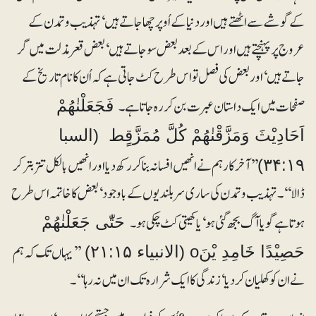
کے گوشے سے اٹھتے ہیں اور دنیا کے اُوپر چھا جاتے ہیں‘ تہذیب و تمدن کے
عروج پر پہنچتے ہیں اور اس کے بعد بعض سو جاتے ہیں‘ بعض قعر مذلت میں گر
جاتے ہیں‘ اور بعض کی فصل تو اس طرح کٹ جاتی ہے کہ اُن کا نام تاریخ کے
صفحات میں ایک داستان عبرت بن کر رہ جاتا ہے۔
فَجَعَلْنٰھُمْ
اَحَادِیْثَ وَمَزَّقْنٰھُمْ کُلَّ مُمَزَّقٍط (السبا
’’آخرکار ہم نے انھیں افسانہ بنا کر رکھ دیا اور انھیں بالکل تتر بتر کر
۳۴:۱۹)
ڈالا‘‘۔ تہذیب و تمدن کی ساری سربلندیوں کے باوجود‘ بعض کا خاتمہ اس طرح
ہوتا ہے گویا آگ بجھ گئی ہو‘ یا کھیتی کٹ چکی ہو۔
حَتّٰی جَعَلْنٰھُمْ
’’یہاں تک کہ ہم
حَصِیْدًا خَامِدِ یْنَo (الانبیاء ۲۱:۱۵)
نے ان کو کھلیان کر دیا‘ زندگی کا ایک شرارہ تک ان میں نہ رہا‘‘۔