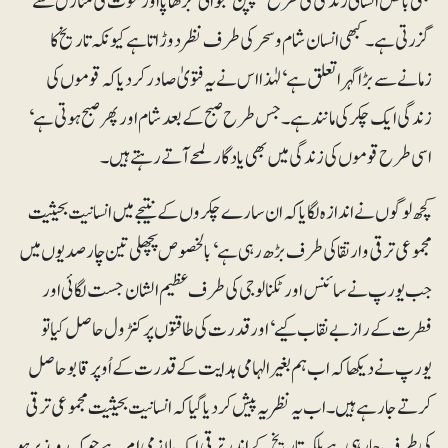
بھی بالکل انسانی زندگی کی طرح‘ بچپن‘ جوانی‘ بڑھاپا اور موت کی منازل سے
گزرتی ہے۔ کبھی انسان شام و سحر کی طرف نظر دوڑاتا ہے کیونکہ تاریخ کا
زمانے سے بڑا گہرا تعلق ہے‘ لہٰذا اس نے یہ فتویٰ صادر کر دیا کہ قوموں کی
زندگی ایک چکر کی مانند ہے۔ جس طرح صبح کے بعد شام اور پھر صبح ہوتی ہے‘
اسی طرح قوموں کی زندگی میں بھی یادگار لمحے آتے رہتے ہیں۔
کچھ لوگوں نے اندازہ لگایا کہ ان سارے چکروں کے نتیجے میں انسانیت بحیثیت
مجموعی ترقی و ارتقا کی طرف بڑھ رہی ہے‘ بالخصوص پچھلی تین چار صدیوں میں
جب یورپ نے سائنس اور ٹکنالوجی کی طرف عظیم الشان جست لگائی اور
فطرت کے راز بے نقاب کیے‘ اور قدرت کی طاقتوں پر کنٹرول حاصل کیا تو
یورپ نے دیکھا کہ اب ہم بغیر الہامی ہدایت کے قدرت کے اُوپر قابو حاصل
کرتے جا رہے ہیں۔ اب یہ نظریہ پیش کردیا گیا کہ انسانیت بحیثیت مجموعی ترقی
کی طرف جا رہی ہے بلکہ تاریخ کے اندر ترقی ایک لازمی امر ہے جو کہ روپذیر ہو