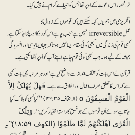
تر انحصار اس دعوت کے اوپر تھا جس کو انبیاے کرام نے پیش کیا۔
انگریزی میں ہم یوں کہہ سکتے ہیں کہ قوموں کے زوال کا
عمل irreversible نہیں ہے‘ جب چاہے اس کو روکا اور پلٹا جا سکتا ہے۔
کسی قوم کی زندگی میں کبھی کوئی مقام ایسا نہیں ہوتا کہ جہاں مایوسی اور افسردگی
ہمیشہ کے لیے ہو۔ جب بھی کوئی قوم چاہے اپنے آپ کو اُوپر اُٹھا سکتی ہے۔
قرآن نے اس بات کو مختلف انداز سے واضح کیا ہے‘ اور ہر مرتبہ یہی بات کہی
ہے کہ اس کا تعلق صرف اعمال اور اخلاق سے ہے۔
فَھَلْ یُھْلَکُ اِلاَّ
(الاحقاف ۴۶:۳۵) ’’کیا کسی کو ہلاک کیا
الْقَوْمُ الْفٰسِقُوْنَ o
جاتا ہے سوائے اُن قوموں کے جو فسق کا راستہ اختیار کریں‘‘۔
وَتِلْکَ
’’یہ
الْقُرٰٓی اَھْلَکْنٰھُمْ لَمَّا ظَلَمُوْا (الکھف ۱۸:۵۹)