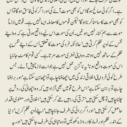
موت کی طرف جائے‘ اور اس میں اُس کی اخلاقی زندگی کا کوئی عمل دخل نہیں
ہے۔ اگر کوئی صالح ہوگا اس کو بھی موت آئے گی اور اگر کوئی فاسق ہوگا تو اُس
کو بھی موت کا سامنا کرنا ہوگا‘ لیکن قوموں کا معاملہ ایسا نہیں ہے۔ قومیں لازماً
موت سے ہم کنار نہیں ہوتیں۔ اُن کی موت اس لیے واقع ہوتی ہے کہ وہ اپنے
نفس کے اُوپر ظلم کرتی ہیں‘ حالانکہ فرد کی موت کا تعلق اُس کے اپنے نفس پر
ظلم کے ساتھ نہیں ہوتا۔ وہ اپنی فطری موت مرتا ہے۔ کسی قوم کا مٹ جانا یا
اس کی موت واقع ہونا‘ یہ ناگزیر عمل نہیں ہے جو اسے لازماً پیش آئے۔ جس
طرح کوئی فرد اپنی اخلاقی زندگی میں اچھا بننا چاہے تو اچھا بن سکتا ہے‘ اور برا بننا
چاہے تو برا بن سکتا ہے ‘ اس طرح قومیں بھی آزاد ہیں کہ وہ اچھائی کی روش پر
چلنا چاہیں تو چل سکتی ہیں‘ ترقی کی راہیں طے کر سکتی ہیں‘ اخلاقی اور معنوی اقدار
حاصل کر سکتی ہیں‘ اور اگر برائی کی طرف جانا چاہیں‘ اپنے اُوپر ظلم کریں‘ دنیا
کے اندر ظلم اور فساد کا دروازہ کھولیں تو وہ تباہی کی طرف جاسکتی ہیں‘ اور یہ