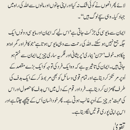
لائے پھر انھوں نے کوئی شک نہ کیا اور اپنی جانوں اور مالوں سے اللہ کی راہ میں
جہاد کیا۔ وہی سچے لوگ ہیں‘‘۔
ایمان سے مایوسی کی جڑ کٹ جاتی ہے‘ اس لیے کہ ایمان اورمایوسی دونوں ایک
جگہ جمع نہیں ہوسکتے۔ اللہ کی رحمت سے وہی مایوس ہوتا ہے‘ جو کافر اور گمراہ ہو
چکا ہو۔ خوف‘ حزن‘ بیماری‘ پریشانی اور فکر یہ ساری چیزیں ایمان سے ختم ہو
جاتی ہیں۔ ایمان کی تاثیر یہ ہے کہ وہ ایک فرد کی توجہ کو ایک بڑے مقصد کے
اُوپر مرتکز کر دیتا ہے اور تمام قومی وسائل کو بھی مربوط کرکے ایک ہدف کی
طرف گامزن کر دیتا ہے۔ فرد اور قوم کے دل میں اس ہدف کا حصول اور اس
کی محبت‘ ہر چیز کے اُوپر غالب ہوتی ہے۔ پھر خود انسان اُس کے پیچھے چلتا ہے اور
اس پر اپنی پوری قوتیں لگا دیتا ہے۔
تقویٰ