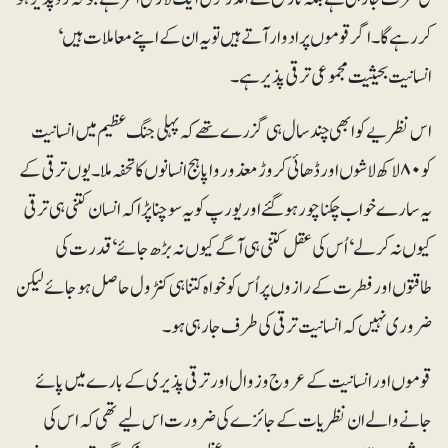
کر رہے گا۔ اگر قوموں پر ادوار آتے ہیں تو یہ ان کے اپنے معاملات ہیں‘
انسانیت بحیثیت مجموعی ترقی پذیر ہے۔
اس نظریے کو ابھی چند سال ہی گزرے تھے کہ پہلی جنگ عظیم میں انسانیت
کو ۸۰ لاکھ لاشوں اور ڈھائی کروڑ معذور و اپاہج انسانوں کا تحفہ ملا۔ یوں ترقی کے
یہ سارے خواب چکناچور ہو گئے اور یورپ کو یہ سوچنا پڑا کہ انسان کتنی ہی ترقی
کیوں نہ کر لے‘ اُس کی عقل کتنی ہی آگے کیوں نہ بڑھ جائے‘ قدرت کی
طاقتوں اور فطرت کے رازوں پر اُس کو خواہ کتنا ہی کنٹرول حاصل ہو جائے لیکن
ضروری نہیں کہ انسانیت ترقی کی طرف جا رہی ہو۔
قوموں اورانسانیت کے عروج و زوال اور ترقی پذیری کے بارے میں پائے
جانے والے ان نظریات کے جائزے کی ضرورت اس لیے تھی کہ اس کی