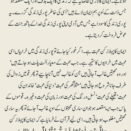
ہوتا ہے۔ ایمان کا لازمی تقاضا یہ ہے کہ زندگی کا ایک ہدف اور ایک مقصد ہو‘
جس ذات کے اُوپر ہم ایمان لائے ہیں‘ اُسی کی خاطر پوری زندگی گزرے۔ یہ
پوری زندگی کا سودا ہے جس میں آدمی اپنی پوری زندگی خدا کے ہاتھ جنت کے
عوض فروخت کر دیتا ہے۔
ایمان کا پہلا رُکن محبت ہے۔ اگر غور کیا جائے تو پوری زندگی میں خرابیاں اسی
محبت میں خرابیوں کا نتیجہ ہے۔ جب محبت کے معیار اُلٹ پلٹ ہو جاتے ہیں‘
اور وہ محبتیں غالب آجاتی ہیں جن کو غالب نہیں آنا چاہیے تو پھر قومیں زوال کی
طرف جانا شروع ہو جاتی ہیں‘ مثلاً گھر کی محبت‘ دنیا کی محبت‘ خاندان کی
محبت‘قبیلے کی محبت‘ نسل و رنگ کی محبت اور زبان کی محبت وغیرہ۔ قوموں کے
پاس جب ایسا مقصد ہو جو ان ساری محبتوں کے اوپر غالب آ جائے تو پھر یہ ساری
محبتیں مغلوب ہو جاتی ہیں۔ اسی لیے قرآن نے فرمایا ہے کہ ایمان کا پہلا رُکن