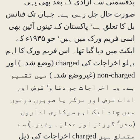
بدقسمتی سے آزادی کے بعد بھی یہی
صورت حال چل رہی ہے۔ جہاں تک فنانس
بل کا تعلق ہے‘ پاکستان کے تینوں آئین بھی
اسی فریم ورک میں ہیں‘ جو ۱۹۳۵ء کے
ایکٹ میں دیا گیا تھا۔ اس فریم ورک کا اہم
پہلو اخراجات کی charged (وضع شدہ) اور
non-charged (غیروضع شدہ) میں تقسیم
ہے۔ وہ اخراجات جو دفاع‘ قرض اور
اداے قرض اور مرکز یا صوبوں دونوں
میں چند ایک اہم سرکاری اداروں
(صدر‘ گورنر اور عدلیہ وغیرہ) سے
متعلق ہیں charged اخراجات کی ذیل