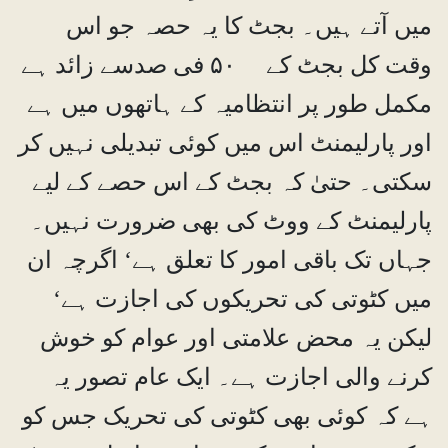
میں آتے ہیں۔ بجٹ کا یہ حصہ جو اس
وقت کل بجٹ کے ۵۰ فی صدسے زائد ہے
مکمل طور پر انتظامیہ کے ہاتھوں میں ہے
اور پارلیمنٹ اس میں کوئی تبدیلی نہیں کر
سکتی۔ حتیٰ کہ بجٹ کے اس حصے کے لیے
پارلیمنٹ کے ووٹ کی بھی ضرورت نہیں۔
جہاں تک باقی امور کا تعلق ہے‘ اگرچہ ان
میں کٹوتی کی تحریکوں کی اجازت ہے‘
لیکن یہ محض علامتی اور عوام کو خوش
کرنے والی اجازت ہے۔ ایک عام تصور یہ
ہے کہ کوئی بھی کٹوتی کی تحریک جس کو