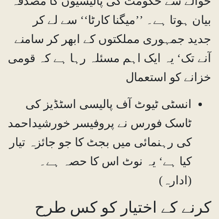
حوالے سے حکومت کی پالیسیوں کا مصدقہ
بیان ہوتا ہے۔ ’’میگنا کارٹا‘‘ سے لے کر
جدید جمہوری مملکتوں کے ابھر کر سامنے
آنے تک‘ یہ ایک اہم مسئلہ رہا ہے کہ قومی
خزانے کو استعمال
انسٹی ٹیوٹ آف پالیسی اسٹڈیز کی
ٹاسک فورس نے پروفیسر خورشیداحمد
کی رہنمائی میں بجٹ کا جو جائزہ تیار
کیا ہے‘ یہ نوٹ اس کا حصہ ہے۔
(ادارہ)
کرنے کے اختیار کو کس طرح