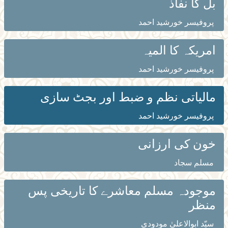
بل کا نفاذ
پروفیسر خورشید احمد
امریکہ کا المیہ
پروفیسر خورشید احمد
مالیاتی نظم و ضبط اور بجٹ سازی
پروفیسر خورشید احمد
خون کی ارزانی
مسلم سجاد
موجودہ مسلم معاشرے کا تاریخی پس
منظر
سیّد ابوالاعلیٰ مودودی