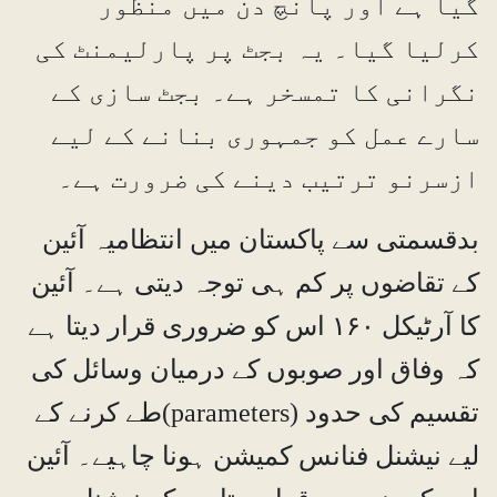
گیا ہے اور پانچ دن میں منظور
کرلیا گیا۔ یہ بجٹ پر پارلیمنٹ کی
نگرانی کا تمسخر ہے۔ بجٹ سازی کے
سارے عمل کو جمہوری بنانے کے لیے
ازسرنو ترتیب دینے کی ضرورت ہے۔
بدقسمتی سے پاکستان میں انتظامیہ آئین
کے تقاضوں پر کم ہی توجہ دیتی ہے۔ آئین
کا آرٹیکل ۱۶۰ اس کو ضروری قرار دیتا ہے
کہ وفاق اور صوبوں کے درمیان وسائل کی
تقسیم کی حدود (parameters)طے کرنے کے
لیے نیشنل فنانس کمیشن ہونا چاہیے۔ آئین