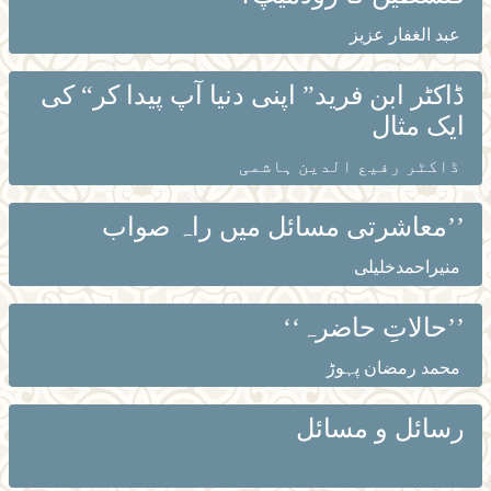
عبد الغفار عزیز
ڈاکٹر ابن فرید” اپنی دنیا آپ پیدا کر“ کی
ایک مثال
ڈاکٹر رفیع الدین ہاشمی
’’معاشرتی مسائل میں راہ صواب
منیراحمدخلیلی
’’حالاتِ حاضرہ‘‘
محمد رمضان پہوڑ
رسائل و مسائل