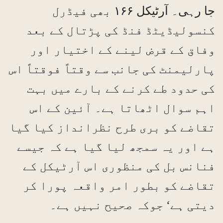
جا رہی۔ آرٹیکل ۱۶۶ بھی فیڈرل
کنسولیڈیٹڈ فنڈ کی پڑتال کے بعد
وفاق کے قرض لینے کے اختیار اور
پارلیمنٹ کی جانب سے وقتاً فوقتاً اس
کی حدود طے کرنے کے بارے میں بہت
اہم سوال اٹھاتا ہے۔ آئین کے اس
تقاضے کو بری طرح نظرانداز کیا گیا
ہے اور یہ سمجھ لیا گیا ہے کہ جیسے
فنانس بل کی منظوری اس آرٹیکل کے
تقاضے کو بطور امر واقعہ پورا کر
دیتی ہے‘ جوکہ صحیح نہیں ہے۔