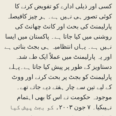
کسی اور ذیلی ادارے کو تفویض کرنے کا
کوئی تصور ہی نہیں ہے۔ ہر چیز کافیصلہ
پارلیمنٹ کی بحث اور کانٹ چھانٹ کی
روشنی میں کیا جاتا ہے۔ پاکستان میں ایسا
نہیں ہے۔ یہاں انتظامیہ ہی بجٹ بناتی ہے
اور یہ پارلیمنٹ میں عملاً ایک طے شدہ
دستاویز کے طور پر پیش کیا جاتا ہے۔پہلے
پارلیمنٹ کو بجٹ پر بحث کرنے اور ووٹ
کے لیے تین سے چار ہفتے دیے جاتے تھے۔
موجودہ حکومت نے اس کا بھی اہتمام
نہیںکیا۔ ۷ جون ۲۰۰۳ء کو بجٹ پیش کیا