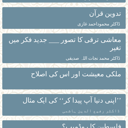
تدوین قرآن
ڈاکٹر محموداحمد غازی
معاشی ترقی کا تصور ___ جدید فکر میں
تغیر
ڈاکٹر محمد نجات اللہ صدیقی
ملکی معیشت اور اس کی اصلاح
’’اپنی دنیا آپ پیدا کر‘‘ کی ایک مثال
ڈاکٹر رفیع الدین ہاشمی
فلسطین کا روڈمیپ؟