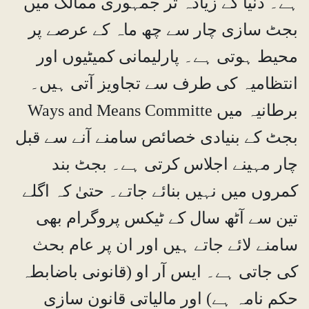
ہے۔ دنیا کے زیادہ تر جمہوری ممالک میں
بجٹ سازی چار سے چھ ماہ کے عرصے پر
محیط ہوتی ہے۔ پارلیمانی کمیٹیوں اور
انتظامیہ کی طرف سے تجاویز آتی ہیں۔
برطانیہ میں Ways and Means Committe
بجٹ کے بنیادی خصائص سامنے آنے سے قبل
چار مہینے اجلاس کرتی ہے۔ بجٹ بند
کمروں میں نہیں بنائے جاتے۔ حتیٰ کہ اگلے
تین سے آٹھ سال کے ٹیکس پروگرام بھی
سامنے لائے جاتے ہیں اور ان پر عام بحث
کی جاتی ہے۔ ایس آر او (قانونی باضابطہ
حکم نامہ ہے) اور مالیاتی قانون سازی