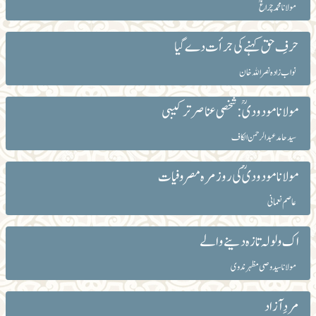
مولانا محمد چراغ ؒ
حرفِ حق کہنے کی جرأت دے گیا
نواب زادہ نصر اﷲ خان
مولانا مودودیؒ :شخصی عناصر ترکیبی
سید حامد عبدالرحمن الکاف
مولانا مو دودیؒ کی روزمرہ مصروفیات
عاصم نعمانی
اک ولولہ تازہ دینے والے
مولانا سید وصی مظہر ندوی
مردِ آزاد