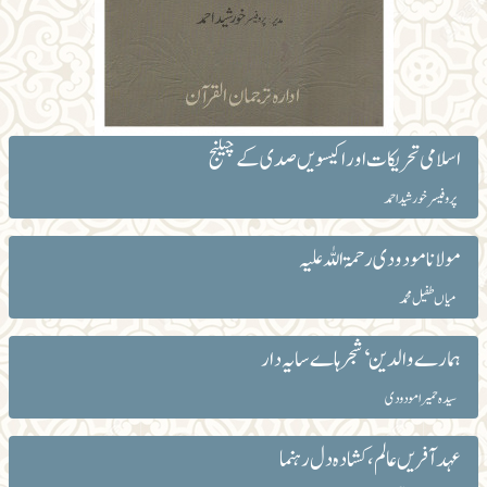
اسلامی تحریکات اور اکیسویں صدی کے چیلنج
پروفیسر خورشید احمد
مولانا مودودی رحمۃ اللہ علیہ
میاں طفیل محمد
ہمارے والدین‘شجرہاے سایہ دار
سیدہ حمیرا مودودی
عہدآفریں عالم، کشادہ دل رہنما