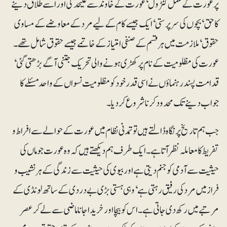
پر عورت کے مکمل کنٹرول‘ عورت کے خاوند سے علیحدگی اور اسے طلاق دینے
کا حق‘ بچوں کی سرپرستی‘ ایک جیسے کام کے لیے مرد کے معاوضے کے مساوی
حقوق‘ ملازمت میں ہر قسم کے صنفی امتیاز کے خاتمے جیسے حقوق شامل تھے۔
عورت کی مظلومیت کے نام پر کھڑی ہونے والی تحریک جتنی آگے بڑھتی گئی‘
قدامت پسند رہنماؤں نے اسی قدر خود کو مظلومیت نسواں کے واحد مسئلے کا
جواب دینے تک محدود کرنا شروع کر دیا۔
جب ہم تاریخ پر نگاہ ڈالتے ہیں تو تمدنی نظام میں عورت کے حوالے سے افراط و
تفریط کا معاملہ نظر آتا ہے۔ ایک طرف ہم دیکھتے ہیں کہ وہ عورت جو ماں کی
حیثیت سے آدمی کو جنم دیتی ہے اور بیوی کی حیثیت سے زندگی کے ہر نشیب و
فراز میں مرد کی رفیق رہتی ہے‘ وہی ہستی بڑی بے دردی کے ساتھ لونڈی کے
مرتبے میں رکھ دی جاتی ہے۔ اس کو بیچا اور خریدا جانا ماضی سے لے کر عصر