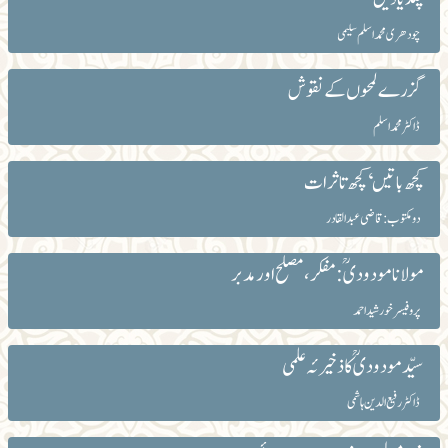
چودھری محمد اسلم سلیمی
گزرے لمحوں کے نقوش
ڈاکٹر محمد اسلم
کچھ باتیں‘ کچھ تاثرات
دو مکتوب: قاضی عبد القادر
مولانا مودودیؒ: مفکر،مصلح اور مدبر
پروفیسر خورشید احمد
سیّدمودودیؒ کا ذخیرئہ علمی
ڈاکٹر رفیع الدین ہاشمی