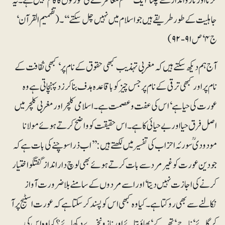
کرنا اور ناز و انداز سے چلنا‘ ایک مسلم معاشرے کی عورتوں کا کام نہیں ہے۔ یہ
جاہلیت کے طور طریقے ہیں جو اسلام میں نہیں چل سکتے‘‘۔ (تفہمیم القرآن‘
ج ۴‘ ص ۹۱-۹۲)
آج ہم دیکھ سکتے ہیں کہ مغربی تہذیب کبھی حقوق کے نام پر‘ کبھی ثقافت کے
نام پر اور کبھی ترقی کے نام پر جس چیز کو باقاعدہ ہدف بنا کر زد پہنچاتی ہے وہ
عورت کی حیا ہے‘ اس کی عفت و عصمت ہے۔ اسلامی کلچر اور مغربی کلچر میں
اصل فرق حیا اور بے حیائی کا ہے۔ اس حقیقت کو واضح کرتے ہوئے مولانا
مودودیؒ سورئہ احزاب کی تفسیر میں لکھتے ہیں: ’’اب ذرا سوچنے کی بات ہے کہ
جو دین عورت کو غیر مرد سے بات کرتے ہوئے بھی لوچ دار انداز گفتگو اختیار
کرنے کی اجازت نہیں دیتا‘ اور اسے مردوں کے سامنے بلاضرورت آواز
نکالنے سے بھی روکتا ہے۔ کیا وہ کبھی اس کو پسند کرسکتا ہے کہ عورت اسٹیج پر آ
کر گائے‘ ناچے‘ تھرکے‘ بھاؤ بتائے اور ناز و نخرے دکھائے؟ کیا وہ اس کی