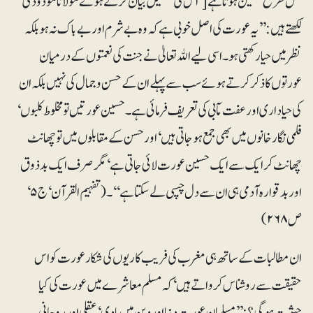
کس طرح متعین ہوتا ہے[‘ اس کی تفصیل بیان کرتے ہوئے مولانا مودودیؒ
لکھتے ہیں: ’’یہ عورت کی اصل خوبی ہے کہ وہ بے شرم اور بے باک نہ ہو بلکہ
نظر میں حیا رکھتی ہو۔ اسی لیے اﷲ تعالیٰ نے جنت کی نعمتوں کے درمیان
عورتوں کا ذکر کرتے ہوئے سب سے پہلے ان کے حسن و جمال کی نہیں بلکہ ان
کی حیا داری اور عفت مآبی کی تعریف فرمائی ہے۔ حسین عورتیں تو مخلوط کلبوں‘
فلمی نگار خانوں میں بھی جمع ہو جاتی ہیں‘ اور حسن کے مقابلوں میں تو چھانٹ
چھانٹ کر ایک سے ایک حسین عورت لائی جاتی ہے‘ مگر صرف ایک بدذوق
اور بدقوارہ آدمی ہی ان سے دل چسپی لے سکتا ہے‘‘۔ (تفہیم القرآن‘ج ۵‘
ص ۲۶۸)
ان مطالبات کے ساتھ ہی مغرب کی فریب کاریوں کی شکار عورت کو اس
حقیقت سے روشناس کرواتے ہیں‘ کہ مسلم معاشرے میں عورت کی کیا
حیثیت ہو گی؟:’’مسلمان عورت دنیا اور دین میں مادی‘ عقلی اورروحانی