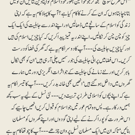
’’اس طرح سوچ سمجھ کر جو خواتین بطور خود اسلام کو اپنا دین بتائیں ان کو میں
بتانا چاہتا ہوں کہ ان کے کرنے کا کام کیا ہے؟ آپ کا پہلا کام یہ ہے کہ اپنی
زندگی کو اسلام کے سانچے میں ڈھالیں اور اپنے اندر سے جاہلیت کی ایک ایک
چیز کو چن چن کر نکالیں۔ اپنے اندر یہ تمیز پیدا کریں کہ کیا چیزیں اسلام کی ہیں
اور کیا چیزیں جاہلیت کی --- آپ کا دوسرا کام یہ ہے کہ گھر کی فضا کو درست
کریں۔ اس فضا میں پرانی جاہلیت کی جو رسمیں چلی آرہی ہیں‘ ان کو بھی نکال
باہر کریں اور نئے زمانے کی جاہلیت کے جو اثرات انگریزی دور میں ہمارے
گھروں میں داخل ہو گئے ہیں‘ انھیں بھی خانہ بدر کریں --- آپ کا تیسرا کام یہ
ہے کہ اپنے بچوں کو اسلامی طرز پر تربیت دیں --- نئی نسل کے لیے یہ سب کچھ
ہمیں درکار ہے۔ پس وہ تمام عورتیں جو اسلام کو قبول کریں انھیں چاہیے کہ
اس ضرورت کو پورا کرنے کے لیے اپنی گودوں اور اپنے گھروں کو مسلمان
بنائیں‘ تاکہ ان میں ایک مسلمان نسل پروان چڑھے --- آپ کا چوتھا کام یہ ہے