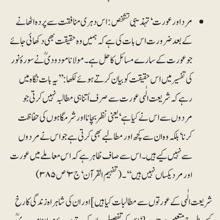
مرد اور عورت‘ تہذیبی تشخص: اس دہری منافقت سے پردہ اٹھانے
کے بعد ضرورت اس بات کی ہے کہ ہمیں وہ حقیقت بھی دکھائی جائے
جو عورت کے سارے مسائل کا حل ہے۔ مولانا مودودیؒ نے سورۂ نور
کی تفسیر میں اس حقیقت کو بیان کرتے ہوئے لکھا: ’’یہ بات نگاہ میں
رہے کہ شریعت الٰہی عورت سے صرف اُتنا ہی مطالبہ نہیں کرتی جو
مردوں سے اس نے کیا ہے‘ یعنی نظر بچانا اور شرمگاہوں کی حفاظت
کرنا‘ بلکہ وہ ان سے کچھ اور مطالبے بھی کرتی ہے جو اس نے مردوں
سے نہیں کیے ہیں۔ اس سے صاف ظاہر ہے کہ اس معاملے میں عورت
اور مردیکساں نہیں ہیں‘‘۔ (تفہیم القرآن ‘ ج ۳‘ ص ۳۸۵)
شریعت الٰہی کے عورتوں سے مطالبات کیا ہیں] اور ان کی شاہراہ زندگی کا رخ