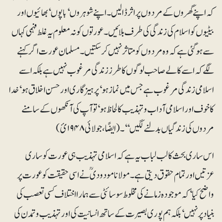
کہ اپنے گھروں کے مردوں پر اثر ڈالیں۔ اپنے شوہروں‘ باپوں‘ بھائیوں اور
بیٹیوں کو اسلام کی زندگی کی طرف بلائیں۔ عورتوں کو نہ معلوم یہ غلط فہمی کہاں
سے ہو گئی ہے کہ وہ مردوں کو متاثر نہیں کر سکتیں۔ مسلمان عورت اگر کہنے
لگے کہ اسے کالے صاحب لوگوں کا طرز زندگی مرغوب نہیں ہے بلکہ اسے
اسلامی زندگی مرغوب ہے جس میں نماز ہو‘ پرہیزگاری اور حسن اخلاق ہو‘ خدا
کا خوف اور اسلامی آداب و تہذیب کا لحاظ ہو‘ تو آپ کی آنکھوں کے سامنے
مردوں کی زندگیاں بدلنے لگیں‘‘۔ (ایضًا ، جولائی ۱۹۴۸ئ)
اس ساری بحث کا لب لباب یہ ہے کہ اسلامی تہذیب ہی عورت کو ساری
عزتیں اور تمام حقوق دیتی ہے۔ مولانا مودودیؒ نے اسی حقیقت کو عورت پر
واضح کیا‘ کہ موجودہ زمانے کی مخلوط سوسائٹی سے ہمارا اختلاف کسی تعصب کی
بنیاد پر نہیں‘ بلکہ ہم پوری بصیرت کے ساتھ انسانیت کی اور تہذیب و تمدن کی