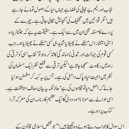
حجاب اور نیم بے حجابی کی فضا ہے جہاں حیا کے اصول تو مانے جا رہے
ہیں‘ مگر قوانین میں تخفیف کی گنجایش نکالی جاتی ہے۔ چہرے کے
پردے کا مسئلہ بھی ان میں سے ایک ہے۔ حقیقت یہ ہے کہ جتنا زیادہ
ذہنی انتشار اس مسئلے نے پھیلایا شاید ہی کسی مسئلے نے پھیلایا ہو۔ جب
کسی قوم کی جہالت اور تمدنی پسماندگی کا تذکرہ ہو تو ’نقاب‘ ہی کو ترقی کی
راہ میں رکاوٹ سمجھا جاتا ہے‘ لیکن ترقی سے قطع نظر ایک مسلمان کی
نظر میں اہمیت حیا و پاک دامنی کی ہے۔ جس پر یہ کہہ کر مطمئن ہو لیا
جائے کہ اصل حیا تو نگاہوں کی ہے‘ حالانکہ یہ بیان صاف منافقت ہے۔
اسی حوالے سے مولانا مودودیؒ کا ایک عظیم کارنامہ ان کی معرکہ آرا
کتاب پردہ ہے۔
اس سوال کا جواب دیتے ہوئے وہ لکھتے ہیں: ’’جو شخص اسلامی قانون کے