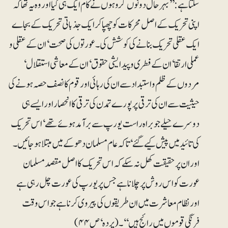
سکتا ہے: ’’بہرحال دونوں گروہوں نے کام ایک ہی کیا اور وہ یہ تھا کہ
اپنی تحریک کے اصل محرکات کو چھپا کر ایک جذباتی تحریک کے بجاے
ایک عقلی تحریک بنانے کی کوشش کی۔ عورتوں کی صحت‘ ان کے عقلی و
عملی ارتقا‘ ان کے فطری و پیدایشی حقوق‘ ان کے معاشی استقلال‘
مردوں کے ظلم و استبداد سے ان کی رہائی اور قوم کا نصف حصہ ہونے کی
حیثیت سے ان کی ترقی پر پورے تمدن کی ترقی کا انحصار اور ایسے ہی
دوسرے حیلے جو براہ راست یورپ سے برآمد ہوئے تھے‘ اس تحریک
کی تائید میں پیش کیے گئے‘ تاکہ عام مسلمان دھوکے میں مبتلا ہو جائیں۔
اور ان پر حقیقت کھل نہ سکے کہ اس تحریک کا اصل مقصد مسلمان
عورت کو اس روش پر چلانا ہے جس پر یورپ کی عورت چل رہی ہے
اور نظام معاشرت میں ان طریقوں کی پیروی کرنا ہے جو اس وقت
فرنگی قوموں میں رائج ہیں‘‘۔ (پردہ‘ ص ۴۴)