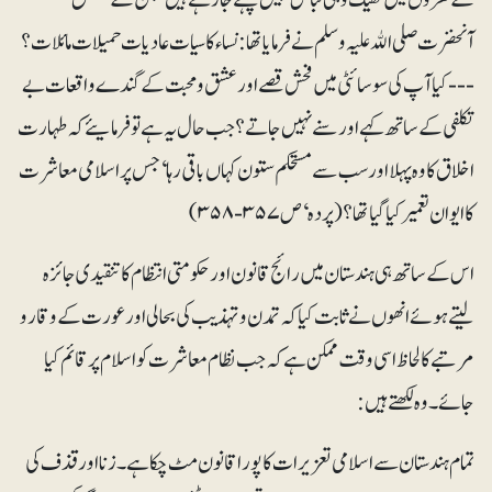
آنخضرت صلی اﷲ علیہ و سلم نے فرمایا تھا: نساء کا سیات عادیات حمیلات مائلات؟
--- کیا آپ کی سوسائٹی میں فحش قصے اور عشق و محبت کے گندے واقعات بے
تکلفی کے ساتھ کہے اور سنے نہیں جاتے؟ جب حال یہ ہے تو فرمایئے کہ طہارت
اخلاق کا وہ پہلا اور سب سے مستحکم ستون کہاں باقی رہا‘ جس پر اسلامی معاشرت
کا ایوان تعمیر کیا گیا تھا؟ (پردہ‘ ص ۳۵۷ - ۳۵۸)
اس کے ساتھ ہی ہندستان میں رائج قانون اور حکومتی انتظام کا تنقیدی جائزہ
لیتے ہوئے انھوں نے ثابت کیا کہ تمدن و تہذیب کی بحالی اور عورت کے وقار و
مرتبے کا لحاظ اسی وقت ممکن ہے کہ جب نظام معاشرت کو اسلام پر قائم کیا
جائے۔ وہ لکھتے ہیں:
تمام ہندستان سے اسلامی تعزیرات کا پورا قانون مٹ چکا ہے۔ زنا اور قذف کی