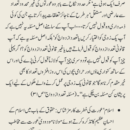
صرف ایک ہوتی ہے‘ مگر حدود نکاح سے باہر وہ عورتوں کی غیر محدود تعداد
سے عارضی اور مستقل‘ ہر طرح کے ناجائز تعلقات پیدا کرتا ہے جن کی کوئی
ذمہ داری وہ قبول نہیں کرتا --- اب آپ کے سامنے اصل مسئلہ یہ نہیں ہے کہ
آپ یک زوجی کو اختیار کریں یا تعدد ازدواج کو‘ بلکہ اصل مسئلہ یہ ہے کہ آپ
قانونی تعدد ازدواج کو قبول فرماتے ہیں یا غیر قانونی تعدد ازدواج کو؟ اگر پہلی
چیز آپ کو قبول نہیں ہے تو دوسری چیز آپ کو لازماً قبول کرنی پڑے گی اور اس
کے ساتھ کنواری ماؤں اور حرامی بچوں کی اس روز افزوں تعداد کا بھی
خیرمقدم کرنا ہو گا‘ جو قانونی یک زوجی پر عمل کرنے والے ملکوں کے لیے ایک
پریشان کن مسئلہ بن چکی ہے‘‘۔ (مسئلہ تعدد ازدواج‘ ص ۳۱)
اسلام‘ عورت کی فطرت کارمز شناس: حقوق کے باب میں اسلام کے
احسانِ عظیم کا تذکرہ کرتے ہوئے مولانا مودودیؒ عورت سے مخاطب