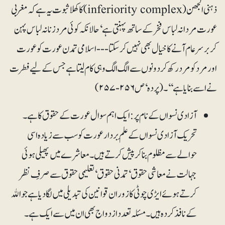
ذہنی الجھن (inferiority complex)کا کھلا ثبوت یہ ہے کہ مغربی
عورت مردانہ لباس فخر کے ساتھ پہنتی ہے‘ حالانکہ کوئی مرد زنانہ لباس پہن
کر برسرعام آنے کا خیال بھی نہیں کر سکتا --- اسلامی تمدن عورت کو عورت
اور مرد کو مرد رکھ کر دونوں سے الگ الگ وہی کام لیتا ہے جس کے لیے فطرت
نے اسے بنایا ہے‘‘۔ (پردہ‘ ص ۲۵۶ -۲۵۷)
آزادی نسواں کے نام پر: ایک اہم سوال عورت کے حقوق کا ہے۔
تحریک آزادی نسواں کے علَم بردار عورت کو سب سے زیادہ اسی
حوالے سے مظلوم بنا کر پیش کرتے ہیں۔ معاشرے میں پھیلی ہوئی
جہالت نے معاشی حقوق‘ تمدنی حقوق‘ تعلیمی حقوق سے صرفِ نظر
کرتے ہوئے ایڑی چوٹی کا زور ان قوانین کی تبدیلی میں لگا دیا ہے جو اﷲ
کے نافذ کردہ ہیں۔ مسئلہ تعدد ازدواج بھی ان میں سے ایک ہے۔