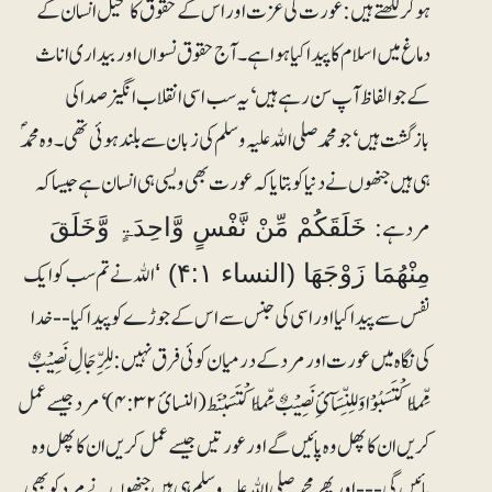
ہو کر لکھتے ہیں: عورت کی عزت اور اس کے حقوق کا تخیل انسان کے
دماغ میں اسلام کا پیدا کیا ہوا ہے۔ آج حقوق نسواں اور بیداری اناث
کے جو الفاظ آپ سن رہے ہیں‘ یہ سب اسی انقلاب انگیز صدا کی
بازگشت ہیں‘ جو محمد صلی اﷲ علیہ وسلم کی زبان سے بلند ہوئی تھی۔ وہ محمدؐ
ہی ہیں جنھوں نے دنیا کو بتایا کہ عورت بھی ویسی ہی انسان ہے جیساکہ
مرد ہے:
خَلَقَکُمْ مِّنْ نَّفْسٍ وَّاحِدَۃٍ وَّخَلَقَ
اﷲ نے تم سب کو ایک
مِنْھُمَا زَوْجَھَا (النساء ۴:۱) ‘
نفس سے پیدا کیا اور اسی کی جنس سے اس کے جوڑے کو پیدا کیا -- خدا
کی نگاہ میں عورت اور مرد کے درمیان کوئی فرق نہیں: لِلرِّجَالِ نَصِیْبٌ
مِّمَّا اکْتَسَبُوْا وَلِلنِّسَآئِ نَصِیْبٌ مِّمَّا اکْتَسَبْنَط(النسائ۴:۳۲) ‘ مرد جیسے عمل
کریں ان کا پھل وہ پائیں گے اور عورتیں جیسے عمل کریں ان کا پھل وہ
پائیں گی --- اور پھر محمد صلی اﷲ علیہ و سلم ہی ہیں جنھوں نے مرد کو بھی