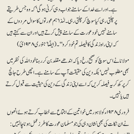
ہے۔ اور اسے خدا کے سامنے جواب دہی کرنی ہو گی‘ کہ وہ جس طریقے
پر چلتی رہی کیا سوچ کر چلتی رہی۔ لہٰذا‘ ہم عورتوں کا سوال مردوں کے
سامنے نہیں خود عورت کے سامنے پیش کرتے ہیں اور ان سے کہتے ہیں
کہ اپنی راہ زندگی کا فیصلہ تم خود کرو‘‘۔ (ایضًا‘ جنوری ۱۹۴۸ئ)
مولانا نے اس سوچ کو صحیح رخ دیا کہ اندھے مقلد بن کر رہنا خود اﷲ کی نظر میں
بھی مطلوب نہیں‘ بلکہ دین کی حقیقت آپ کے سامنے ہے۔ اچھی طرح جانچ
کر پرکھ کر یہ فیصلہ کریں کہ اسے اپنی زندگی کے دین کی حیثیت سے قبول کرتے
ہیں یا نہیں۔
فروری ۱۹۴۸ء کو لاہور میں خواتین کے اجتماع سے خطاب کرتے ہوئے انھوں
نے ان نکات کی بھی نشان دہی کی جو مسلمان عورت کا طرز عمل ہونا چاہییں: