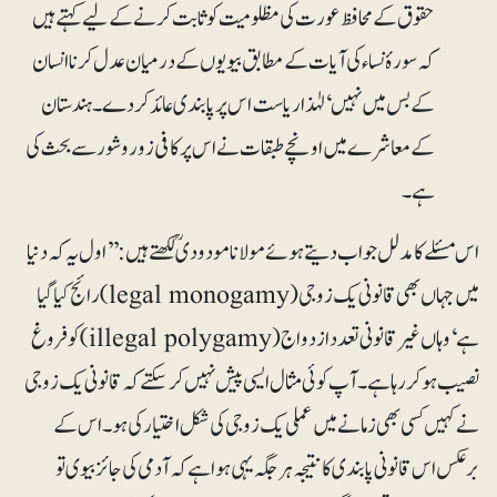
حقوق کے محافظ عورت کی مظلومیت کو ثابت کرنے کے لیے کہتے ہیں
کہ سورۂ نساء کی آیات کے مطابق بیویوں کے درمیان عدل کرنا انسان
کے بس میں نہیں‘ لہٰذا ریاست اس پر پابندی عائد کر دے۔ ہندستان
کے معاشرے میں اونچے طبقات نے اس پر کافی زور و شور سے بحث کی
ہے۔
اس مسئلے کا مدلل جواب دیتے ہوئے مولانا مودودیؒ لکھتے ہیں: ’’اول یہ کہ دنیا
میں جہاں بھی قانونی یک زوجی (legal monogamy) رائج کیا گیا
ہے‘ وہاں غیر قانونی تعدد ازدواج (illegal polygamy) کو فروغ
نصیب ہو کر رہا ہے۔ آپ کوئی مثال ایسی پیش نہیں کر سکتے کہ قانونی یک زوجی
نے کہیں کسی بھی زمانے میں عملی یک زوجی کی شکل اختیار کی ہو۔ اس کے
برعکس اس قانونی پابندی کا نتیجہ ہر جگہ یہی ہوا ہے کہ آدمی کی جائز بیوی تو