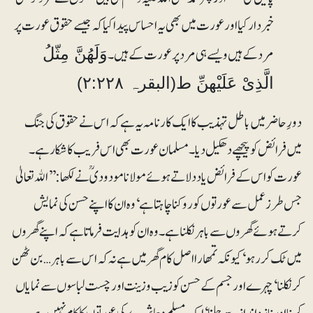
خبردار کیا اور عورت میں بھی یہ احساس پیدا کیا کہ جیسے حقوق عورت پر
مرد کے ہیں ویسے ہی مرد پر عورت کے ہیں۔
وَلَھُنَّ مِثّلُ
الَّذِیْ عَلَیْھنِّ ط(البقرہ ۲:۲۲۸)
دورِ حاضر میں باطل تہذیب کا ایک کارنامہ یہ ہے کہ اس نے حقوق کی جنگ
میں فرائض کو پیچھے دھکیل دیا۔ مسلمان عورت بھی اس فریب کا شکار ہے۔
عورت کو اس کے فرائض یاد دلاتے ہوئے مولانا مودودیؒ نے لکھا: ’’اﷲتعالیٰ
جس طرز عمل سے عورتوں کو روکنا چاہتا ہے‘ وہ ان کا اپنے حسن کی نمایش
کرتے ہوئے گھروں سے باہر نکلنا ہے۔ وہ ان کو ہدایت فرماتا ہے کہ اپنے گھروں
میں ٹک کر رہو‘ کیونکہ تمھارا اصل کام گھر میں ہے نہ کہ اس سے باہر …بن ٹھن
کر نکلنا‘ چہرے اور جسم کے حسن کو زیب و زینت اور چست لباسوں سے نمایاں