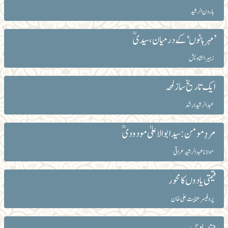
ہارون الرشید
’مہربانوں ‘کے درمیان، سیدیؒ
زہیر الشاویش
ایک تاریخ ساز لمحہ
عبدالرشیدارشد
مردِ مومن: سید ابوالاعلیٰ مودودیؒ
مولانا عبدالرشید عراقی
قیمتی یادوں کا محور
پروفیسر عنایت علی خان
چند یادیں