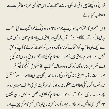
فلاح کو دیکھتے ہیں تو فیصلہ یہی سامنے آتا ہے کہ اس تباہ کن طرز معاشرت سے
اجتناب کیا جائے۔
اس مضمون کا اختتام یہ سوال ہے جو مولانا مودودیؒ نے خواتین سے کیا: ’’اب
یہ فیصلہ کرنا آپ کا کام ہے کہ آپ فرنگیت چاہتی ہیں یا اسلام؟ ان دونوں میں
سے ایک ہی کا آپ کو انتخاب کرنا ہو گا۔ دونوں کو خلط ملط کرنے کا آپ کو حق
نہیں ہے۔ اسلام چاہتی ہیں تو پورے اسلام کو لینا ہو گا اور اپنی پوری زندگی پر
اسے حکمران بنانا ہو گا۔ کیونکہ وہ تو صاف کہتا ہے: اُدْخُلْوا فِی السِّلْمِ کَافَّۃً، تم
پورے اندر آ جاؤ‘ اپنی زندگی کا کوئی ذرا سا حصہ بھی میری اطاعت سے مستثنیٰ
نہ رکھو۔ اگر یہ کلی اطاعت منظور نہ ہو اور کچھ فرنگیت ہی کی طرف میلان ہو تو
پھر مناسب یہی ہے کہ آپ دعواے اسلام کو ملتوی رکھیں اور جس راہ پر چلیں
نام بھی اسی کا لیں۔ آدھا اسلام اور آدھا کفر نہ دنیا ہی میں کسی کام کی چیز ہے اور