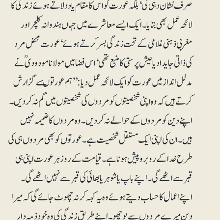
صرف نشان دہی کی‘ بلکہ عورت کو اس کا مقام یاد دلاتے ہوئے زندگی کا
لائحہ عمل بھی بتایا۔ ایک ایسے معاشرے میں جہاں ہندوانہ کلچر اور
مغربی ذہنی غلامی کے تحت زندگی بسرکرتے ہوئے‘ عورت محض مرد
کی ذاتی جایداد یا عیش پرستی کا منبع تھی‘ اس فضا میں مولانا مودودیؒ نے
مدلل انداز میں عورت کو ایک لائحہ عمل دیا: ’’ہم عورتوںسے گزارش
کرتے ہیں کہ وہ اپنی شخصیتوں کو مردوں کی شخصیتوں میں گم نہ کردیں۔
اپنے دین کو مردوں کے حوالے نہ کر دیں۔ وہ مردوں کا ضمیمہ نہیں
ہیں۔ ان کی اپنی ایک مستقل شخصیت ہے۔ عورتوں کو بھی مردوں ہی کی
طرح خدا کے روبرو پیش ہونا ہے۔ قیامت کے روز ہر عورت اپنی ہی
قبر سے اٹھے گی۔ اپنے باپ یا شوہر یا بھائی کی قبر سے نہیں اٹھے گی۔
اپنے اعمال کا حساب دیتے ہوئے وہ یہ کہہ کر نہ چھوٹ جائے گی کہ میرا
دین میرے مردوں سے پوچھو۔ اپنے طریق زندگی کی وہ خود ذمہ دار