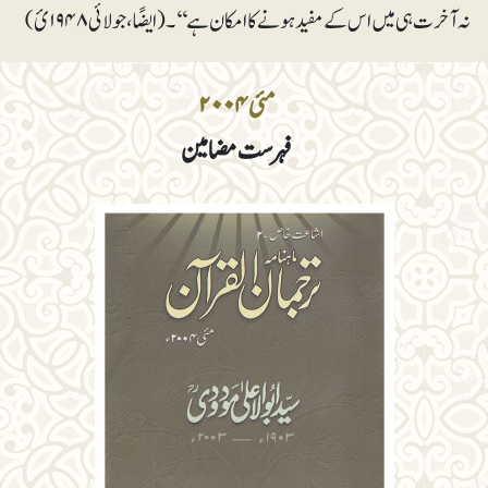
نہ آخرت ہی میں اس کے مفید ہونے کا امکان ہے‘‘۔ (ایضًا ، جولائی ۱۹۴۸ئ)
مئی ۲۰۰۴
فہرست مضامین