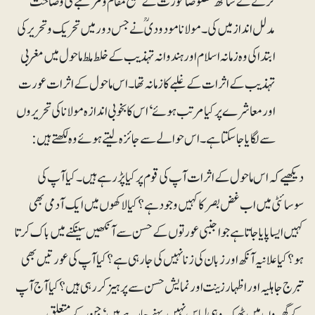
کرنے کے ساتھ خصوصاً عورت کے صحیح مقام و مرتبے کی وضاحت
مدلل انداز میں کی۔ مولانا مودودیؒ نے جس دور میں تحریک و تحریر کی
ابتدا کی وہ زمانہ اسلام اور ہندوانہ تہذیب کے خلط ملط ماحول میں مغربی
تہذیب کے اثرات کے غلبے کا زمانہ تھا۔ اس ماحول کے اثرات عورت
اور معاشرے پر کیا مرتب ہوئے‘ اس کا بخوبی اندازہ مولانا کی تحریروں
سے لگایا جا سکتا ہے۔ اس حوالے سے جائزہ لیتے ہوئے وہ لکھتے ہیں:
دیکھیے کہ اس ماحول کے اثرات آپ کی قوم پر کیا پڑ رہے ہیں۔ کیا آپ کی
سوسائٹی میں اب غض بصر کا کہیں وجود ہے؟ کیا لاکھوں میں ایک آدمی بھی
کہیں ایسا پایا جاتا ہے جو اجنبی عورتوں کے حسن سے آنکھیں سینکنے میں باک کرتا
ہو؟کیا علانیہ آنکھ اور زبان کی زنا نہیں کی جا رہی ہے؟ کیا آپ کی عورتیں بھی
تبرج جاہلیہ اور اظہار زینت اور نمایش حسن سے پرہیز کر رہی ہیں؟ کیا آج آپ
کے گھروں میں ٹھیک وہی لباس نہیں پہنے جا رہے ہیں‘ جن کے متعلق