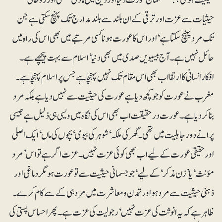
حیثیات سے عزت اور ترقی کے ان بلند سے بلند مدارج تک پہنچ سکتی ہے جن
تک مرد پہنچ سکتا ہے‘اور اس کا عورت ہونا کسی مرتبے میں بھی اس کی راہ میں
حائل نہیں ہے۔ آج بیسیویں صدی میں بھی دنیا‘ اسلام سے بہت پیچھے ہے۔
افکار انسانی کا ارتقا اب بھی اس مقام تک نہیں پہنچا ہے جس پر اسلام پہنچا ہے۔
مغرب نے عورت کو جو کچھ دیا ہے عورت کی حیثیت سے نہیں دیا ہے بلکہ مرد
بنا کر دیا ہے۔ عورت درحقیقت اب بھی اس کی نگاہ میں ویسی ہی ذلیل ہے جیسی
پرانے دور جاہلیت میں تھی۔ گھر کی ملکہ‘ شوہر کی بیوی‘ بچوں کی ماں‘ ایک اصلی
اور حقیقی عورت کے لیے اب بھی کوئی عزت نہیں۔ عزت اگر ہے تو اس ’مرد
مؤنث‘ یا ’زن مذکر‘کے لیے‘ جو جسمانی حیثیت سے توعورت ہو مگر دماغی اور
ذہنی حیثیت سے مرد ہو اور تمدن و معاشرت میں مرد ہی کے سے کام کرے۔
ظاہرہے کہ یہ انوثت کی عزت نہیں‘ رجولیت کی عزت ہے۔ پھر احساس پستی کی