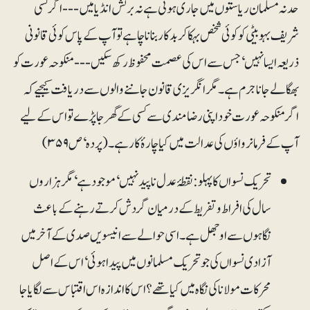
حد نہ مسلمان ریاستوں میں جاری ہوتی ہے نہ برٹش انڈیا میں --- اگر کسی
شریف بہو بیٹی کو کوئی شخص بہکا کر بدکار بنانا چاہے تو آپ کے پاس کوئی قانونی
ذریعہ ایسا نہیں‘ جس سے اس کی عصمت محفوظ رکھ سکیں --- منکوحہ عورت کو
بھگا لے جانا جرم ہے۔ مگر انگریزی قانون جاننے والوں سے دریافت کیجیے کہ
اگر منکوحہ عورت خود اپنی رضامندی سے کسی کے گھر جا پڑے تو اس کے لیے
آپ کے فرمانرواؤں کی عدالت میں کیا چارۂ کار ہے۔ (پردہ‘ ص ۳۵۹)
تحریک نسواں کا پہلو: نقطۂ عدل ناپید نہیں‘ موجود ہے‘ مگر ہزاروں
سال کی افراط و تفریط کے درمیان گردش کرتے رہنے کے باعث
نگاہوں سے اوجھل ہے۔ اسی حوالے سے انیسویں صدی کے آخر میں
آزادی نسواں کی جو تحریک مسلمانوں میں پیدا ہوئی‘ اس کے اصل
محرکات مولانا کی نگاہ میں کیا تھے؟ اس کا اندازہ اس اقتباس سے لگایا جا