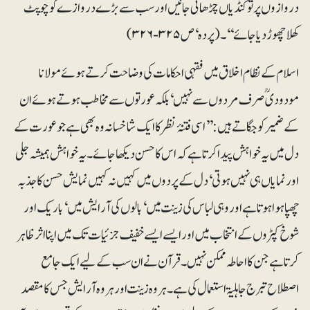
دروازوں پر تو کنڈیاں چڑھائی جائیں اور سب سے بڑے دروازے کو چوپٹ
کھلا چھوڑ دیا جائے‘‘۔ (پردہ‘ ص ۳۲۵-۳۲۶)
اسلام کے نظام اخلاق میں فقہی احکامات کی وضاحت کرتے ہوئے مولانا
مودودیؒ صرف مردوں سے نہیں‘ بلکہ عورتوں سے مخاطب ہوتے ہوئے ان
کے ضمیر کو جگاتے ہیں: ’’اسی فتنۂ نظر کا ایک شاخسانہ وہ بھی ہے جو عورت کے
دل میں یہ خواہش پیدا کرتا ہے کہ اس کا حسن دیکھا جائے۔ یہ خواہش ہمیشہ جلی
اور نمایاں ہی نہیں ہوتی‘ دل کے پردوں میں کہیں نہ کہیں نمایش حسن کا جذبہ
چھپا ہوا ہوتا ہے اور وہی لباس کی زینت میں‘ بالوں کی آرایش میں‘ باریک اور
شوخ کپڑوں کے انتخاب میں اور ایسے ایسے خفیف جزئیات تک میں اپنا اثر ظاہر
کرتا ہے جن کا احاطہ ممکن نہیں۔ قرآن نے ان سب کے لیے ایک جامع
اصطلاح تبرج جاہلیۃ استعمال کی ہے۔ ہر وہ زینت اور ہر وہ آرایش جس کا مقصد