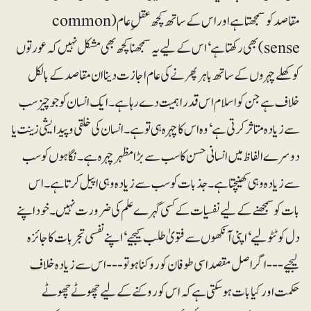
مقاصد کو سمجھتا ہے اور اس کے ساتھ کچھ عقلِ عام (common
sense) بھی رکھتا ہے‘ اس کے لیے یہ سمجھنا کچھ بھی مشکل نہیں کہ عورتوں
کو کھلے چہروں کے ساتھ باہر پھرنے کی عام اجازت دینا ان مقاصد کے بالکل
خلاف ہے جن کو اسلام اس قدر اہمیت دے رہا ہے۔ ایک انسان کو جو چیز سب
سے زیادہ متاثر کرتی ہے‘ وہ اس کا چہرہ ہی تو ہے۔ انسان کی خلقی و پیدایشی زینت یا
دوسرے الفاظ میں انسانی حسن کا سب سے بڑا مظہر چہرہ ہے۔ نگاہوں کو سب
سے زیادہ وہی کھینچتا ہے۔ جذبات کو سب سے زیادہ وہی اپیل کرتا ہے۔ اس
بات کو سمجھنے کے لیے نفسیات کے کسی گہرے علم کی ضرورت نہیں۔ خود اپنے
دل کو ٹٹولیے‘ اپنی آنکھوں سے فتویٰ طلب کیجیے‘ اپنے نفسی تجربات کا جائزہ
لیجیے --- اگر اصل مقصد اسی طوفان کو روکنا ہو تو --- اس سے زیادہ خلاف
حکمت اور کیا بات ہو سکتی ہے کہ اس کو روکنے کے لیے چھوٹے چھوٹے