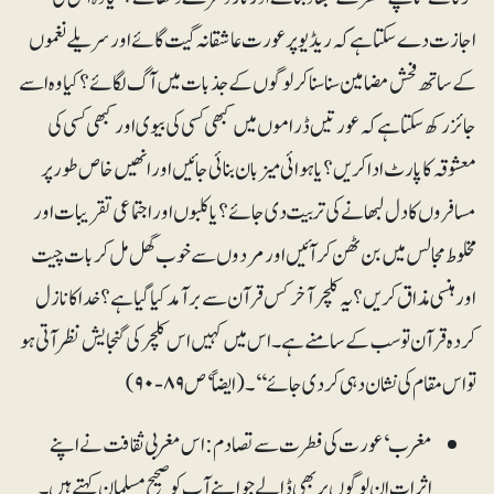
اجازت دے سکتا ہے کہ ریڈیو پر عورت عاشقانہ گیت گائے اور سریلے نغموں
کے ساتھ فحش مضامین سنا سنا کر لوگوں کے جذبات میں آگ لگائے؟ کیا وہ اسے
جائز رکھ سکتا ہے کہ عورتیں ڈراموں میں کبھی کسی کی بیوی اور کبھی کسی کی
معشوقہ کا پارٹ ادا کریں؟ یا ہوائی میزبان بنائی جائیں اور انھیں خاص طور پر
مسافروں کا دل لبھانے کی تربیت دی جائے؟ یا کلبوں اور اجتماعی تقریبات اور
مخلوط مجالس میں بن ٹھن کر آئیں اور مردوں سے خوب گھل مل کر بات چیت
اور ہنسی مذاق کریں؟ یہ کلچر آخر کس قرآن سے برآمد کیا گیا ہے؟ خدا کا نازل
کردہ قرآن تو سب کے سامنے ہے۔ اس میں کہیں اس کلچر کی گنجایش نظر آتی ہو
تو اس مقام کی نشان دہی کر دی جائے‘‘۔ (ایضاً‘ ص ۸۹-۹۰)
مغرب‘ عورت کی فطرت سے تصادم: اس مغربی ثقافت نے اپنے
اثرات ان لوگوں پر بھی ڈالے جو اپنے آپ کو صحیح مسلمان کہتے ہیں۔