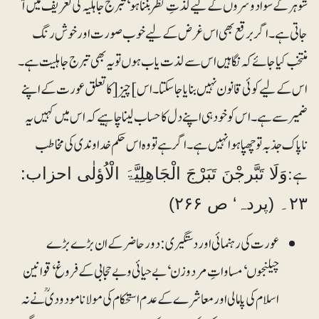
شوہر کے سوا دوسروں کے لیے لذتِ نظر بننا ہو‘ تبرج جاہلیہ کی تعریف میں آ
جاتی ہے۔ اگر برقع بھی اس غرض کے لیے خوب صورت اور خوش رنگ
منتخب کیا جائے کہ نگاہیں اس سے لذت یاب ہوں تو یہ بھی تبرج جاہلیت ہے۔
اس کے لیے کوئی قانون نہیں بنایا جا سکتا۔ اس ]چیز[ کا تعلق عورت کے اپنے
ضمیر سے ہے۔ اس کو خود ہی اپنے دل کا حساب لینا چاہیے کہ اس میں کہیں یہ
ناپاک جذبہ تو چھپا ہوا نہیں ہے۔ اگر ہے تو وہ اس حکم خداوندی کی مخاطب
ہے:
وَلَا تَبَّرجْنَ تَبَرْجَ الْجَاھِلِیَّۃَ الْاُؤلٰی احزاب:
۲۳۔ (پردہ‘ ص ۲۶۶)
عورت کی رہنمائی اور دستگیری: دور حاضر کے ان بڑے بڑے
چیلنجوں‘ مساواتِ مرد و زن‘ بے حیائی و بے حجابی کے فروغ‘ قوانین
اسلام کی پامالی اور معاشرے کے عدم استحکام کی مولانا مودودیؒ نے نہ