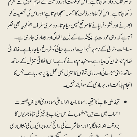
حاضر تک روا رکھا جاتا ہے۔ اس کو ملکیت اور وراثت کے تمام حقوق سے محرم
رکھا جاتا ہے۔ اس کو گناہ اور ذلت کا مجسمہ سمجھا جاتا ہے‘ اور اس کی شخصیت کو
ابھرنے اور نشوونما پانے کا موقع نہیں دیا جاتا۔ دوسری طرف ہم کو یہ بھی نظر
آتا ہے کہ وہی عورت پراپیگنڈے کے بل پر اٹھائی اور ابھاری جا رہی ہے۔
مساوات و ترقی کے نام پر شہوانیت اور بے حیائی کو فروغ دیا جا رہا ہے۔ خاندانی
نظام‘ جو تمدن کی بنیاد ہے وہ منہدم ہونے کو ہے۔ اس اخلاقی تنزل کے ساتھ
ساتھ ذہنی‘ جسمانی اور مادی قوتوں کا تنزل بھی عمل پذیر ہو رہا ہے۔ جس کا
انجام ہلاکت اور بربادی کے سوا کچھ نہیں۔
تہذیبی ملاپ کا نتیجہ: مولانا سید ابوالاعلیٰ مودودیؒ ان اہلِ بصیرت
اصحاب میں سے ہیں‘ جنھوں نے اس سیلاب بلا خیز کی تباہ کاریوں کا
بروقت اندازہ لگایا‘ اور معاشرے کی رائج کردہ برائیوں کی نشان دہی