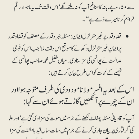
سے ۵۰ روپے ماہانہ کا منافع آپ کو نہ ملنے لگے‘ اس وقت تک یہ ماہوار رقم
فراہم کرنا میرے ذمے ہے‘‘۔
قضا و قدر پر غیر متزلزل ایمان: مسئلہ جبرو قدر کے مصنف کو قضا و قدر
پر ایمانِ غیر متزلزل دکھانے کا موقع اس وقت ملا‘ جب اس کو فوجی
عدالت نے پھانسی کی سزا سنا دی۔ میاں طفیل محمد صاحب پھانسی کے
فیصلے کے لمحات کو اس طرح بیان کرتے ہیں:
اس کے بعد یہ افسر مولانا مودودی کی طرف متوجہ ہوا اور
ان کے چہرے پر آنکھیں گاڑتے ہوئے ان سے کہا:
آپ کوقادیانی مسئلہ پمفلٹ لکھنے کے جرم میں موت کی سزا دی گئی ہے‘ اور علما
کی گرفتاری پر بیان جاری کرنے کے جرم میں سات سال قید بامشقت کی سزا