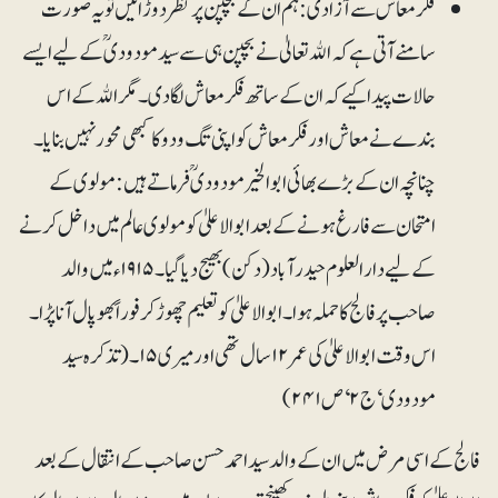
فکر معاش سے آزادی: ہم ان کے بچپن پر نظر دوڑائیں تو یہ صورت
سامنے آتی ہے کہ اﷲ تعالیٰ نے بچپن ہی سے سید مودودیؒ کے لیے ایسے
حالات پیدا کیے کہ ان کے ساتھ فکر معاش لگا دی۔ مگر اﷲ کے اس
بندے نے معاش اور فکر معاش کو اپنی تگ و دو کا کبھی محور نہیں بنایا۔
چنانچہ ان کے بڑے بھائی ابوالخیر مودودیؒ فرماتے ہیں: مولوی کے
امتحان سے فارغ ہونے کے بعد ابوالاعلیٰ کو مولوی عالم میں داخل کرنے
کے لیے دارالعلوم حیدر آباد (دکن) بھیج دیا گیا۔ ۱۹۱۵ء میں والد
صاحب پر فالج کا حملہ ہوا۔ ابوالاعلیٰ کو تعلیم چھوڑ کر فوراً بھوپال آنا پڑا۔
اس وقت ابوالاعلیٰ کی عمر ۱۲سال تھی اور میری۱۵۔ (تذکرہ سید
مودودی‘ ج۲‘ ص ۲۴۱)
فالج کے اسی مرض میں ان کے والد سید احمد حسن صاحب کے انتقال کے بعد