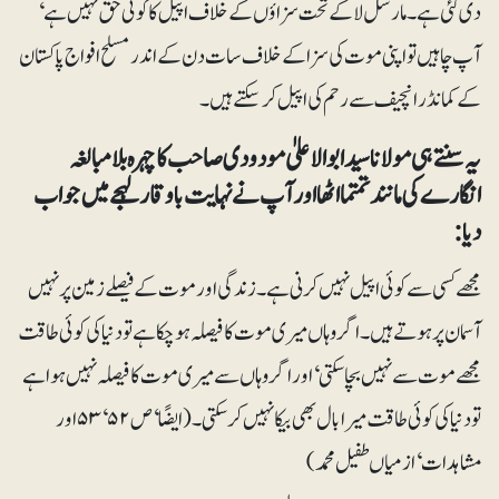
دی گئی ہے۔ مارشل لا کے تحت سزاؤں کے خلاف اپیل کا کوئی حق نہیں ہے‘
آپ چاہیں تو اپنی موت کی سزا کے خلاف سات دن کے اندر مسلح افواج پاکستان
کے کمانڈر انچیف سے رحم کی اپیل کر سکتے ہیں۔
یہ سنتے ہی مولانا سید ابوالاعلیٰ مودودی صاحب کا چہرہ بلا مبالغہ
انگارے کی مانند تمتما اٹھا اور آپ نے نہایت باوقار لہجے میں جواب
دیا:
مجھے کسی سے کوئی اپیل نہیں کرنی ہے۔ زندگی اور موت کے فیصلے زمین پر نہیں
آسمان پر ہوتے ہیں۔ اگر وہاں میری موت کا فیصلہ ہو چکا ہے تو دنیا کی کوئی طاقت
مجھے موت سے نہیں بچا سکتی‘ اور اگر وہاں سے میری موت کا فیصلہ نہیں ہوا ہے
تو دنیا کی کوئی طاقت میرا بال بھی بیکا نہیں کر سکتی۔(ایضًا‘ ص ۵۲‘ ۵۳ اور
مشاہدات‘ از میاں طفیل محمد)