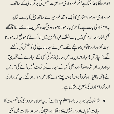
اندازہ لگایا جا سکتا ہے‘ مگر خودداری اور عزت نفس کی برقراری کے ساتھ۔
خودداری اور خود اعتمادی کا ایک واقعہ خود میرے ساتھ پیش آیا ہے۔ شاید
یہ ۱۹۶۹ء کی بات ہے۔ آخری بار مولانا مودودیؒ جدہ تشریف لائے۔ اتفاقاً مجھے
بھی نماز جمعہ حرم مکی میں باب الملک عبدالعزیز میں ادا کرنے کا موقع ملا۔ مولانا
بہت کمزور اور ناتواں ہو چکے تھے۔ میں نے سہارا دینے کی کوشش کی۔ کہنے
لگے: ’’چاؤش! سہارا نہ دیں۔ میں ساری زندگی کسی کے سہارے کے بغیر جیتا
رہا ہوں۔ ان شاء اﷲ آیندہ بھی کسی کے سہارے کی نوبت نہیں آئے گی‘‘۔ میں
نے ہاتھ ہٹا لیا۔ وہ خود آہستہ آہستہ چلتے ہوئے کار میں سوار ہو گئے۔ یہ خود داری
اور خود اعتمادی کی بہترین مثال ہے۔
ﷲ تعالیٰ پر بھروسا: ایسا معلوم ہوتا ہے کہ یہ مولانا مودودی ؒکی شخصیت کا
نہایت نمایاں اور درخشاں پہلو تھا۔ وہ انتہائی نامساعد حالات میں بھی