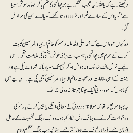
دیکھتے رہے کہ یا اللہ! یہ عجیب شخص ہے جو پھانسی کا حکم پا کر ایسا مدہوش سویا
ہے‘ گویا اس کے سارے فکر اور تردد دور ہو گئے۔ گویا اسے من کی مراد مل
گئی۔
وہ کیوں؟ وہ اس لیے کہ محمد صلی اللہ علیہ وسلم کو خاتم الانبیا والمرسلینؐ ثابت
کرنے کے جرم میں پھانسی پانا سب سے بڑی خوش بختی کی علامت تھی۔ اس
لیے یہ خوش بخت بندۂ خدا مدہوش ہو کر صبح تک سویا رہا کہ شہادت پکی ہے اور
جنت کے اعلیٰ مقامات اور صحبت خاتم الانبیا و المرسلینؐ بھی پکی ہے۔ اسی لیے میں
کہتا ہوں کہ مودودیؒ ایک چلتا پھرتا زندہ ولی اللہ تھا۔
یہ پہلا موقع نہ تھا کہ مولانا مودودیؒ نے معافی مانگنے یا اپیل کرنے یا رحم کی
درخواست کرنے سے ببانگ دہل انکار کیا ہو۔ وہ ایک دبنگ شخصیت کے حامل
انسان تھے۔ ڈر اور خوف سے وہ نا آشنا تھے۔ چنانچہ جب جنگ عظیم دوم