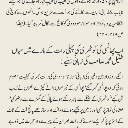
اسلام پر پروانہ وارفدا ہونے والوں کی کھیپ کی کھیپ تیار ہو جائے گی‘ جو ایسے
نایاب جملے اپنی زبان سے نکالنے کی جرأت سے مزین ہو گی۔ انھوں نے کالج کی
انتظامیہ پر دبائو ڈالا اور مولانا مودودیؒ کو کالج سے نکال کر باہر کیا۔ (ایضًا‘
ص ۲۱۸-۲۲۰)
اب پھانسی کی کوٹھری کی پہلی رات کے بارے میں میاں
طفیل محمد صاحب کی زبانی سنیے:
اگلے روز وارڈن وغیرہ کی زبانی مولانا مودودی کی رات بھر کی کیفیت معلوم
ہوئی کہ وہ پھانسی گھر گئے‘ پھانسی کے مجرموں والے کپڑے انھوں نے زیب
تن کیے‘ کوٹھری کے جنگلے سے باہر رکھے ہوئے پانی کے گھڑے سے وضو کیا‘
عشاء کی نماز پڑھی اور زمین پر بچھے ہوئے دو فٹ اور ساڑھے پانچ فٹ کے ٹاٹ
کے بستر پر پڑ کر ایسے سوئے کہ رات بھر ان کے پہرے دار حیرت میں ڈوبے