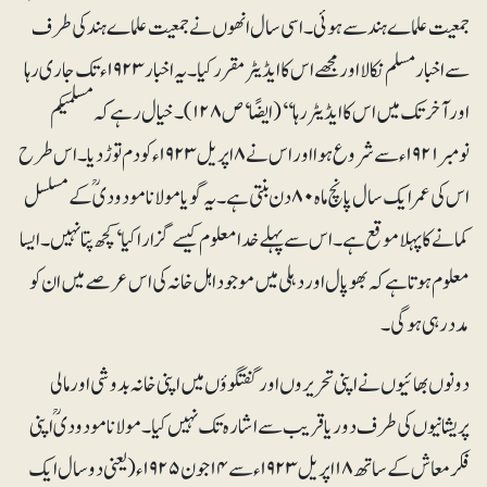
جمعیت علماے ہند سے ہوئی۔ اسی سال انھوں نے جمعیت علماے ہند کی طرف
سے اخبارمسلم نکالا اور مجھے اس کا ایڈیٹر مقرر کیا۔ یہ اخبار ۱۹۲۳ء تک جاری رہا
اور آخر تک میں اس کا ایڈیٹر رہا‘‘(ایضًا‘ ص ۱۲۸)۔ خیال رہے کہ مسلمیکم
نومبر ۱۹۲۱ء سے شروع ہوا اور اس نے ۸ اپریل ۱۹۲۳ء کو دم توڑ دیا۔ اس طرح
اس کی عمر ایک سال پانچ ماہ ۸۰ دن بنتی ہے۔ یہ گویا مولانا مودودیؒ کے مسلسل
کمانے کا پہلا موقع ہے۔ اس سے پہلے خدا معلوم کیسے گزارا کیا‘ کچھ پتا نہیں۔ ایسا
معلوم ہوتا ہے کہ بھوپال اور دہلی میں موجود اہل خانہ کی اس عرصے میں ان کو
مدد رہی ہو گی۔
دونوں بھائیوں نے اپنی تحریروں اور گفتگوؤں میں اپنی خانہ بدوشی اور مالی
پریشانیوں کی طرف دور یا قریب سے اشارہ تک نہیں کیا۔ مولانا مودودیؒ اپنی
فکر معاش کے ساتھ ۱۸ اپریل ۱۹۲۳ء سے ۱۴ جون ۱۹۲۵ء (یعنی دو سال ایک