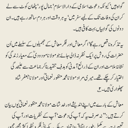
گواہ ہیں‘ کیونکہ دعوت اسلامی کے دارالاسلام‘ جمال پور‘ پٹھان کوٹ سے لے
کر ان کی وفات تک کے لمبے سفرمیں‘ یہ ہروقت اور ہر دم ساتھ رہے ہیں۔ ان
دونوں کی گواہیاں بہت کافی ہیں۔
یہ تذکرہ ناقص رہے گا‘ اگر معاش اور فکر معاش کے جھمیلوں کے سلسلے میں اُن
حضرات کی روش پر ایک نظر نہ ڈالی جائے جو مولانا مودودیؒ کے معیار زندگی کو
نشانۂ ملامت اور ان کے ذرائع آمدنی کو ہدفِ تنقید بنا کر جماعت سے علیحدگی
اختیار کر چکے تھے۔ میری مراد مولانا محمد منظور نعمانیؒ اور مولانا جعفر شاہ
پھلواریؒ ہیں۔۲؎
معاش کے بارے میں اپنے اندیشے اور خدشات مولانا محمد منظور نعمانی ؒ یوں بیان
کرتے ہیں: ’’نہ صرف یہ کہ آپ کی دعوت‘ آپ کے نظریات اور آپ کی
تعبیرات سے مکمل طور پر اتفاق و اتحاد ہے بلکہ یہ یکسانی فکر و نظر اکثر مجھے مجبور