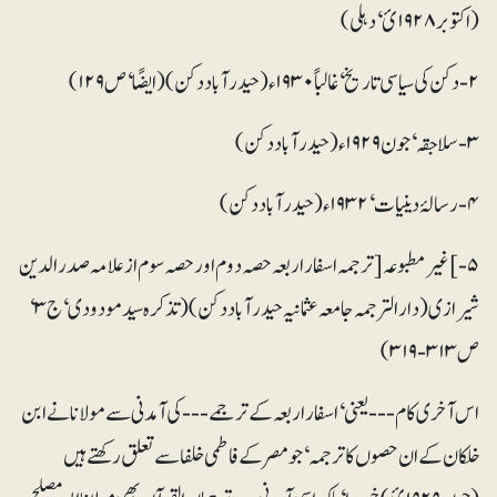
(اکتوبر۱۹۲۸ئ‘ دہلی)
۵- ]غیرمطبوعہ[ ترجمہ اسفار اربعہ حصہ دوم اور حصہ سوم از علامہ صدر الدین
شیرازی (دارالترجمہ جامعہ عثمانیہ حیدر آباد دکن)(تذکرہ سید مودودی‘ ج ۳‘
ص ۳۱۳- ۳۱۹)
اس آخری کام --- یعنی‘ اسفار اربعہ کے ترجمے --- کی آمدنی سے مولانا نے ابن
خلکان کے ان حصوں کا ترجمہ‘ جو مصر کے فاطمی خلفا سے تعلق رکھتے ہیں