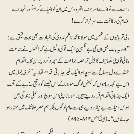
رحمت سے نوازے اور جنت الفردوس میں ان کو انبیاے کرامؑ اور شہداے
عظام ؒ کی رفاقت سے سرفراز کرے!
مالی قربانیوں کے ضمن میں مولانا محمد ناظم ندویؒ کی شہادت بھی بہت قیمتی ہے:
’’اور یہ بات بھی ان کی بے نفسی پر ایک قوی دلیل ہے کہ انھوں نے جماعت
بنائی تو اپنی تصانیف کا بیش تر حصہ جماعت کے سپرد کر دیا۔ ان کا یہ اقدام
ٹھنڈے دل و دماغ سے سوچا ہوا ایک غیر جذباتی اقدام تھا۔ یہ آخری جملہ میں
اس لیے کہہ رہا ہوں کہ بعض لوگ مولانا کے اس فیصلے کو وقتی جذبے کے تحت
ایک جذباتی اقدام قرار دیتے ہیں۔ مولانا اپنی اس سوچ اور عملی زندگی میں
ہوس دنیا سے بے نیاز رویے ہی سے عام لوگوں بلکہ ہم عصر علما تک میں ممتاز ہو
جاتے ہیں‘‘۔ (ایضًا‘ ص ۸۹۴-۸۹۵)