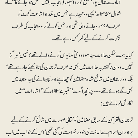
آباد سے جمال پور‘ ضلع گورداسپور (پنجاب) میں منتقل ہو جائے گا‘‘۔ ماہ
شوال۶ ۱۳۵ھ‘ یہی وہ مہینہ ہے جس میں تعداد اشاعت گھٹ کر
صرف ۲۹۸رہ جانے والی تھی اور جس کو لے کر وہ پنجاب کی طرف
ہجرت کرنے کے لیے کمرکس رہے تھے۔
کیا یہ ہمت شکن حالات سید مودودیؒ کو مایوس کرنے والے تھے؟ نہیں‘ ہرگز
نہیں۔ وہ ان ناگفتہ بہ حالات میں بھی نہ صرف ترجمان کی ناؤ کھیئے جا رہے تھے‘
بلکہ وہ ترجمان میں شائع شدہ مضامین کو چھاپنے اور پھیلانے کی جدوجہد میں
بھی لگے ہوئے تھے --- چنانچہ اگست‘ ستمبر۱۹۳۷ء کے ’’اشارات‘‘ میں
نگارش فرماتے ہیں:
ترجمان القرآن کے سابق مضامین کو کتابی صورت میں شائع کرنے کے لیے
برادران اسلام سے اعانت کی جو درخواست کی گئی تھی‘ اس کے جواب میں اب