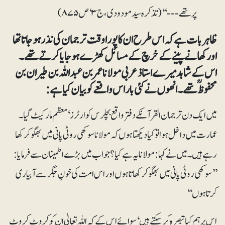
پر تھے ---‘‘(تذکرہ سید مودودی، ج ۳‘ ص ۸۷۵)
ظاہر بات ہے کہ اس طرح ان کا پورا وقت ترجمان کی نذر ہو جاتا تھا
اور کھانے پینے کے خرچ کے مسائل کھڑے ہو جایا کرتے تھے۔
اس کے شاہد میرے استاذ عربی مولانا عمر بن عبداللہ بن طیران بن
محفوظؒ تھے۔ انھوں نے کئی بار اس واقعے کو بیان کیا ہے:
میں ایک دن ترجمان القرآنکے دفتر واقع بچلرس کوارٹرز‘ معظم مارکیٹ گیا۔
عمارت میں داخل ہوا تو کیا دیکھتا ہوں کہ مولانا سوکھی روٹی پانی میں بھگو کر کھا
رہے ہیں۔ میں نے کہا: مولانا یہ ہے کیا؟ جواب میں بڑے اطمینان سے فرمایا:
’’سوکھی روٹی پانی میں بھگو کر کھاتا ہوں اور اس امت کی خونِ جگر سے آبیاری
کرتا ہوں‘‘
اس پر ہم کیا تبصرہ کر سکتے ہیں‘ سوائے اس کے کہ اللہ تعالیٰ ان کو کروٹ کروٹ