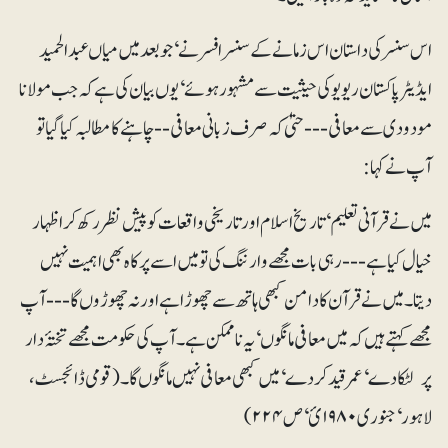
اس سنسر کی داستان اس زمانے کے سنسر افسر نے‘ جو بعد میں میاں عبدالحمید
ایڈیٹر پاکستان ریویوکی حیثیت سے مشہور ہوئے‘ یوں بیان کی ہے کہ جب مولانا
مودودی سے معافی --- حتیٰ کہ صرف زبانی معافی -- چاہنے کا مطالبہ کیا گیا تو
آپ نے کہا:
میں نے قرآنی تعلیم‘ تاریخ اسلام اور تاریخی واقعات کو پیش نظر رکھ کر اظہار
خیال کیا ہے --- رہی بات مجھے وارننگ کی تو میں اسے پرکاہ بھی اہمیت نہیں
دیتا۔ میں نے قرآن کا دامن کبھی ہاتھ سے چھوڑا ہے اور نہ چھوڑوں گا --- آپ
مجھے کہتے ہیں کہ میں معافی مانگوں‘ یہ ناممکن ہے۔ آپ کی حکومت مجھے تختۂ دار
پر لٹکا دے‘ عمر قید کردے‘ میں کبھی معافی نہیں مانگوں گا۔(قومی ڈائجسٹ،
لاہور‘جنوری ۱۹۸۰ئ‘ ص۲۲۴)