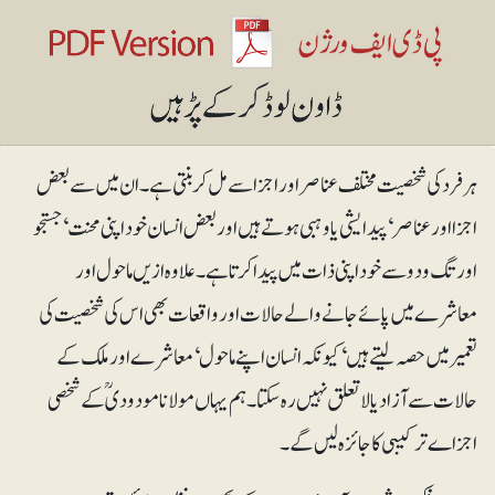
ہر فرد کی شخصیت مختلف عناصر اور اجزا سے مل کر بنتی ہے۔ ان میں سے بعض
اجزا اور عناصر‘ پیدایشی یا وہبی ہوتے ہیں اور بعض انسان خود اپنی محنت‘ جستجو
اور تگ و دو سے خود اپنی ذات میں پیدا کرتا ہے۔ علاوہ ازیں ماحول اور
معاشرے میں پائے جانے والے حالات اور واقعات بھی اس کی شخصیت کی
تعمیر میں حصہ لیتے ہیں‘ کیونکہ انسان اپنے ماحول‘ معاشرے اور ملک کے
حالات سے آزاد یا لا تعلق نہیں رہ سکتا۔ ہم یہاں مولانا مودودیؒ کے شخصی
اجزاے ترکیبی کا جائزہ لیں گے۔