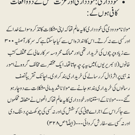
خود داری: خود داری اور عزت نفس کے دو واقعات
کافی ہوں گے:
مولانا مودودیؒ کی خودداری کا یہ عالم تھا کہ اپنی مشکلات کا تذکرہ سوائے خدا کے
اور کسی سے نہ کرتے۔ اس کا اندازہ اس سے کیا جا سکتا ہے کہ سرکار آصفیہ ۳۰۰
سے زیادہ پرچوں کی خریدار تھی اور ممالک محروسہ سرکار عالی کے مختلف کتب
خانوں (لائبریریوں) میں یہ پرچہ جاتا تھا۔ ایک مختصر سے مخالف گروہ نے امور
مذہبی پر اثر ڈال کر رسالے کی خریداری بند کرا دی۔ اچانک تقریباً نصف
رسالوں کی خریداری بند ہو جانے سے مولانا شدید مالی مشکلات سے دوچار ہو
گئے --- مولانا کے استغنا اور خودداری کا یہ عالم تھا کہ انھوں نے متعلقہ محکموں
سے جاکر اس کے اجراے ثانی کی کوشش کی اور نہ کسی کی چوکھٹ پر دستک دی
اور نہ کسی سے سفارش کروائی --- (ایضًا‘ ص ۳۲۸)