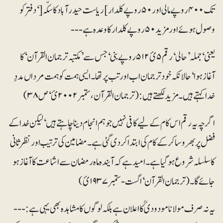
تک ۴۰۰روپے مالی اور ۵۰روپے کلدار]ریاست حیدر آباد کا سکّہ[‘ دفتر کو
وصول ہوئے اور مزید ۵۰ روپے کلدار کا وعدہ ہے ---
یعنی ‘جملہ ’حالی‘ رقم ۵ئ۵۱۲ روپے بنی‘ جس سے ’مکتبہ ترجمان القرآن‘ کا
آغاز ہوا‘ حالانکہ خود ترجمان اب اور تب پر تھا۔ ایسی ہمت کو ہمت مرداں مددِ
خدا کہتے ہیں۔ مزید لکھتے ہیں: (ترجمان القرآن، ستمبر ۲۰۰۲ئ‘ ص ۳۸)
اگرچہ یہ رقم اس کام کے لیے کافی نہیں جو ہم انجام دینا چاہتے ہیں‘ لیکن خدا کے
فضل پر بھروسا کر کے کام کی ابتدا کر دی گئی ہے۔ مضامین کی ترتیب اور نظرثانی
کا سلسلہ شروع ہو گیا ہے۔امید ہے کہ آیندہ ماہ رمضان سے اشاعت کا آغاز ہو
جائے گا۔ (ترجمان القرآن‘ اگست - ستمبر ۱۹۳۷ئ)
یہ نہ صرف مولانا مودودیؒ کا اعلان ہے بلکہ لوگوں کا مشاہدہ بھی یہی ہے: ---