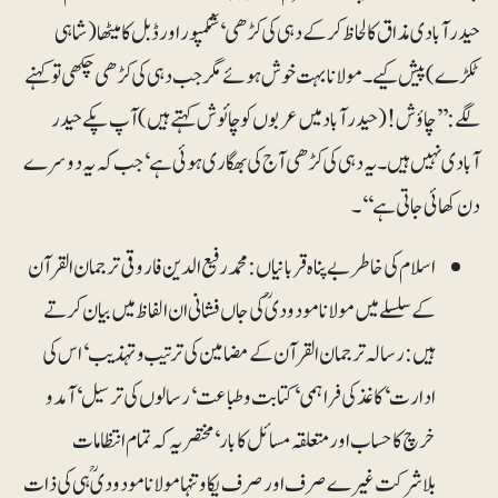
حیدر آبادی مذاق کا لحاظ کر کے دہی کی کڑھی‘ شکمپور اور ڈبل کا میٹھا (شاہی
ٹکڑے) پیش کیے۔ مولانا بہت خوش ہوئے مگر جب دہی کی کڑھی چکھی تو کہنے
لگے: ’’چاؤش! (حیدر آباد میں عربوں کو چائوش کہتے ہیں) آپ پکے حیدر
آبادی نہیں ہیں۔ یہ دہی کی کڑھی آج کی بھگاری ہوئی ہے‘ جب کہ یہ دوسرے
دن کھائی جاتی ہے‘‘۔
اسلام کی خاطر بے پناہ قربانیاں: محمد رفیع الدین فاروقی ترجمان القرآن
کے سلسلے میں مولانا مودودیؒ کی جاں فشانی ان الفاظ میں بیان کرتے
ہیں: رسالہ ترجمان القرآن کے مضامین کی ترتیب و تہذیب ‘ اس کی
ادارت‘ کاغذ کی فراہمی‘ کتابت و طباعت‘ رسالوں کی ترسیل‘ آمد و
خرچ کا حساب اور متعلقہ مسائل کا بار‘ مختصر یہ کہ تمام انتظامات
بلاشرکت غیرے صرف اور صرف یکا و تنہا مولانا مودودیؒ ہی کی ذات