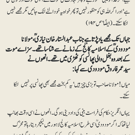
ہے‘ اور اگر اللہ ہی کو منظور نہیں تو پھر خواہ یہ خود الٹے لٹک جائیں مگر مجھے نہیں
لٹکا سکتے۔ (ایضًا‘ ص ۱۹۴)
جہاں تک مجھے یادپڑتا ہے جناب عبدالستار خان نیازیؒ، مولانا
مودودیؒ کے اسلامیہ کالج کے زمانے سے شناسا تھے۔ سزاے موت
کے بعد وہ بغل والی پھانسی کوٹھڑی میں تھے۔ انھوں نے
سیدعمرفاروق مودودی سے کہا:
میاں! مولانا صاحب تو بڑی چیز ہیں‘ یہ کم بخت مجھے بھی پھانسی پر نہیں لٹکا
سکتے۔
یہاں انگریز حکام کی فراست بینی کی داد دینی ہو گی۔ انھوں نے اسی وقت بھانپ
لیا تھا کہ اگر مودودیؒ اسی طرح اسلامیہ کالج لاہور میں لیکچر دیتا رہا تو محرّک