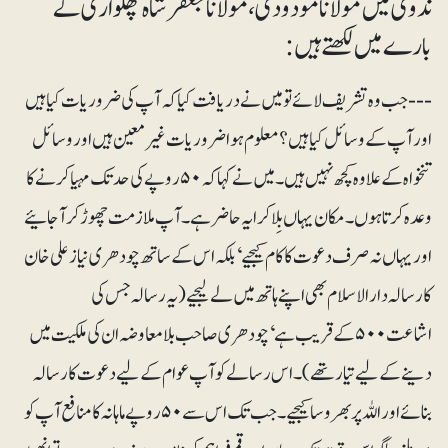
ندویؒ میں مولانا مودودیؒ ،مولانا جعفر شاہ پھلواریؒ کے
بارے میں لکھتے ہیں:
--- جب وہ تشریف لائے تو میں نے دریافت کیا کہ آپ کی ضروریات کیا ہیں
اور آپ کے وسائل کیا ہیں؟ معلوم ہوا ضروریات غیر معین ہیں اور وسائل
تنخواہ کے علاوہ کچھ نہیں ہیں۔ میں نے کہا کہ ۵۰ روپے کی حد تک مہیا کرنے کا
وعدہ کرتا ہوں۔ مکان یہاں بِلاکرایہ حاضر ہے۔ آپ ملازمت چھوڑ کر آ جائیے
اور یہاں نہ صرف دعوت کا کام کیجیے‘ بلکہ اس کے ساتھ چودھری نیاز علی خان
کا رسالہ دارالاسلام بھی اپنے ہاتھ میں لے لیجیے (یہ رسالہ جس کی
اشاعت ۵۰۰ کے قریب ہے‘ چودھری صاحب بلا معاوضہ ان کی ملکیت میں
دینے کے لیے تیار تھے)۔ اس رسالے کو آپ عوام کے لیے دعوت کا رسالہ
بنائے اور اللہ پر بھروسا کیجیے۔ جب تک اس سے ۵۰ روپے ماہانہ کا منافع آپ کو