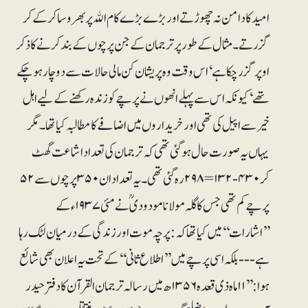
امید کا دامن نہ چھوڑتے اور بڑے بڑے کام اﷲ پر بھروسا کر کے کر
گزرتے۔ مثال کے طور پر ترجمان کے جن پرچوں کے بند کرنے کا ذکر
اوپر گزر چکا ہے‘ اس وقت وہ پریشان کن مالی حالات سے دوچار ہو چکے
تھے‘ کیونکہ اس سے پہلے انھوں نے پرچے کو زندہ رکھنے کے لیے اہل
خیر سے اپیل کی تھی اور خریداروں میں اضافے کا مطالبہ کیا تھا۔ مگر
یہاں یہ صورت حال ہو گئی تھی کہ ترجمان کی تعداد اشاعت گھٹ
کر ۴۳۰ - ۱۳۲= ۲۹۸ رہ گئی تھی۔ یہ تعداد ان ۳۵۰ پرچوں سے ۵۲
پرچے کم تھی جس کا گلہ مولانا مودودی ؒنے مئی ۱۹۳۷ء کے
’’اشارات‘‘ میں کیا تھا کہ: پرچہ موت اور زندگی کے درمیان لٹک رہا
ہے --- بلکہ اسی پرچے میں ’’اطلاع ثانی‘‘ کے تحت یہ اعلان بھی شائع
ہوا: ’’۱۱ ماہ ذی قعدہ ۱۳۵۶ھ میں رسالہ ترجمان القرآن کا دفتر حیدر