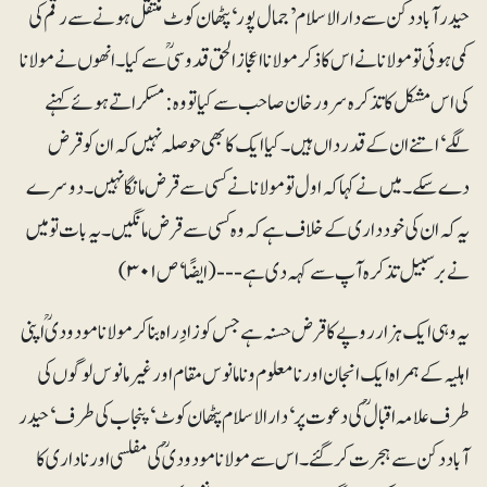
حیدر آباد دکن سے دارالاسلام ’جمال پور‘ پٹھان کوٹ منتقل ہونے سے رقم کی
کمی ہوئی تو مولانا نے اس کا ذکر مولانا اعجاز الحق قدوسیؒ سے کیا۔ انھوں نے مولانا
کی اس مشکل کا تذکرہ سرور خان صاحب سے کیا تو وہ: مسکراتے ہوئے کہنے
لگے‘ اتنے ان کے قدر داں ہیں۔ کیا ایک کا بھی حوصلہ نہیں کہ ان کو قرض
دے سکے۔ میں نے کہا کہ اول تو مولانا نے کسی سے قرض مانگا نہیں۔ دوسرے
یہ کہ ان کی خودداری کے خلاف ہے کہ وہ کسی سے قرض مانگیں۔ یہ بات تو میں
نے برسبیل تذکرہ آپ سے کہہ دی ہے ---(ایضًا‘ ص ۳۰۱)
یہ وہی ایک ہزار روپے کا قرض حسنہ ہے جس کو زادِ راہ بنا کر مولانا مودودیؒ اپنی
اہلیہ کے ہمراہ ایک انجان اور نامعلوم و نامانوس مقام اور غیر مانوس لوگوں کی
طرف علامہ اقبالؒ کی دعوت پر‘ دارالاسلام پٹھان کوٹ‘ پنجاب کی طرف‘ حیدر
آباد دکن سے ہجرت کر گئے۔ اس سے مولانا مودودیؒ کی مفلسی اور ناداری کا