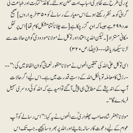
پوری طرح سے ظاہری اسباب ہمت شکن ہو گئے۔ کاغذ‘ کتابت اور طباعت کی
گرانی کو مد نظر رکھتے ہوئے اس معیار کے رسالے کو ۳۵۰ خریداروں ]صحیح
عدد ۲۹۸ ہے جیسا کہ اوپر گزر چکا ہے[ سے چلانا کتنا مشکل کام تھا ]اس پر نقل
مکانی مستزاد[۔ لیکن اﷲ پر اعتماد اور توکل نے مولانا مودودیؒ کو ان حالات سے
لڑنا سیکھا دیا تھا ---(ایضًا، ص ۳۲۰)
اسی توکل علیٰ اﷲ کی تلقین انھوں نے مولانا منظور نعمانیؒ کو ان الفا ظ میں کی:’’--
- رزق کا معاملہ تو بالکل اﷲ کے دستِ قدرت میں ہے۔ اس لیے اگر حالات
آپ کے اندیشے کے مطابق ہی پیش آ گئے تو امید ہے کہ اﷲ کوئی دوسری سبیل
فرما دے گا‘‘۔
مولانا جعفر شاہ صاحب پھلواریؒ سے انھوں نے یہ کہا: ’’اس رسالے کو آپ
عوام کے لیے دعوت کا رسالہ بنائیے اور اﷲ پر بھروسا کیجیے۔ جب تک اس