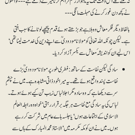
نہ ملنے لگے اس وقت تک یہ ماہوار رقم فراہم کرنا میرے ذمے ہے --- تو انھوں
نے کچھ دن غور کرنے کی مہلت مانگی ---
بالفاظ دیگر فکر معاش وہ بلَا ہے جو بڑھتے ہوئے قدم پیچھے لوٹانے کا سبب بنتی
ہے۔ لیکن چونکہ اللہ تعالیٰ کو مولانا مودودیؒ سے اپنے دین کی خدمت لینا تھی‘
اس لیے ان کو اندیشہ ٔ معاش سے یکسر آزاد کر دیا۔
سادگی لیکن نفاست کے ساتھ: فطری طور پر مولانا مودودیؒ بڑے
نفاست پسند واقع ہوئے تھے۔ یہ میرا خود ذاتی مشاہدہ ہے ۔ میں نے چشمِ
سر سے دیکھا ہے کہ وہ سادہ مگر اجلا لباس زیب تن کیے ہوئے ہوتے۔
لباس کی یہ سادگی مع نفاست ہر جگہ برقرار رہتی‘ خواہ وہ رابطہ العالم
الاسلامی کے اجتماعات ہوں‘ یا جلسہ ہاے عام میں شرکت کر رہے
ہوں۔ میں نے ان کو مکہ مکرمہ میں‘ الاستاذ محمد المبارک کے ہاں سے