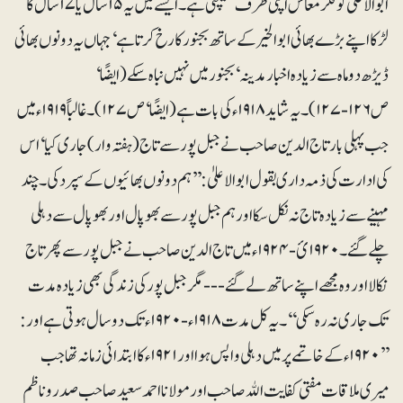
ابوالاعلیٰ کو فکرمعاش اپنی طرف کھینچتی ہے۔ ایسے میں یہ ۱۵ سال یا ۱۷ سال کا
لڑکا اپنے بڑے بھائی ابوالخیر کے ساتھ بجنور کا رخ کرتا ہے‘ جہاں یہ دونوں بھائی
ڈیڑھ دو ماہ سے زیادہ اخبار مدینہ‘ بجنور میں نہیں نباہ سکے(ایضًا‘
ص ۱۲۶-۱۲۷)۔ یہ شاید ۱۹۱۸ء کی بات ہے(ایضًا‘ ص ۱۲۷)۔ غالباً ۱۹۱۹ء میں
جب پہلی بار تاج الدین صاحب نے جبل پور سے تاج (ہفتہ وار) جاری کیا‘ اس
کی ادارت کی ذمہ داری بقول ابوالاعلیٰ: ’’ہم دونوں بھائیوں کے سپرد کی۔ چند
مہینے سے زیادہ تاج نہ نکل سکا اور ہم جبل پور سے بھوپال اور بھوپال سے دہلی
چلے گئے۔۱۹۲۰ئ-۱۹۲۴ء میں تاج الدین صاحب نے جبل پور سے پھر تاج
نکالا اور وہ مجھے اپنے ساتھ لے گئے --- مگر جبل پور کی زندگی بھی زیادہ مدت
تک جاری نہ رہ سکی‘‘۔ یہ کل مدت ۱۹۱۸ء - ۱۹۲۰ء تک دو سال ہوتی ہے اور:
’’۱۹۲۰ء کے خاتمے پر میں دہلی واپس ہوا اور ۱۹۲۱ء کا ابتدائی زمانہ تھا جب
میری ملاقات مفتی کفایت اﷲ صاحب اور مولانا احمد سعید صاحب صدر و ناظم