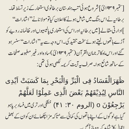
[ستمبر ۱۹۳۹ئ] شروع ہوئی‘ تب ہندستان برطانوی استعمار کے زیر تسلط تھا۔
برطانیہ نے اس جنگ میں شامل ہونے کا اعلان کیا تو مولانا نے ’’اشارات‘‘
]ادارتی مقالے[ میں برطانیہ اور اس کی استعماری پالیسیوں اور ظالمانہ رویے کو
آڑے ہاتھوں لیتے ہوئے سخت تنقید کی۔ اس وجہ سے یہ ’’اشارات‘‘ سنسر ہو
گئے اور اس ماہ کا ترجمان القرآن(ستمبر ۱۹۳۹ئ) سادہ اور غیر مطبوعہ صفحات
کے ساتھ شائع ہوا۔ صرف یہ آیت کریمہ لکھی ہوئی تھی:
ظَھَرَالْفَسَادُ فِی الْبَرِّ وَالْبَحْرِ بِمَا کَسَبَتْ اَیْدِی
النَّاسِ لِیُذِیْقَھُمْ بَعْضَ الَّذِی عَمِلُوْا لَعَلَّھُمْ
خشکی اور تری میں فساد برپا ہو
یَرْجِعُوْنَ o (الروم ۳۰: ۴۱)
گیا ہے لوگوں کے اپنے ہاتھوں کی کمائی سے‘ تاکہ مزا چکھائے ان کو ان کے بعض
اعمال کا‘ شاید کہ وہ باز آئیں۔