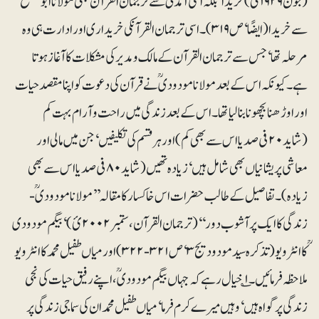
(جون ۱۹۲۹ئ) خریدا‘ بلکہ اسی آمدنی سے ترجمان القرآن بھی مولانا ابو مصلح
سے خریدا (ایضًا‘ ص ۳۱۹)۔ اسی ترجمان القرآنکی خریداری اور ادارت ہی وہ
مرحلہ تھا‘ جس سے ترجمان القرآن کے مالک و مدیر کی مشکلات کا آغاز ہوتا
ہے۔ کیونکہ اس کے بعد مولانا مودودیؒ نے قرآن کی دعوت کو اپنا مقصد حیات
اور اوڑھنا بچھونا بنا لیا تھا۔ اس کے بعد زندگی میں راحت و آرام بہت کم
(شاید ۲۰ فی صد یا اس سے بھی کم) اور ہر قسم کی تکلیفیں‘ جن میں مالی اور
معاشی پریشانیاں بھی شامل ہیں‘ زیادہ تھیں (شاید ۸۰ فی صد یا اس سے بھی
زیادہ)۔ تفاصیل کے طالب حضرات اس خاکسار کا مقالہ ’’مولانا مودودیؒ -
زندگی کا ایک پرآشوب دور‘‘(ترجمان القرآن،ستمبر۲۰۰۲ئ)‘ بیگم مودودی
ؒکا انٹرویو(تذکرہ سید مودودیج۳‘ ص ۳۲۱-۳۲۲) اور میاں طفیل محمد کا انٹرویو
ملاحظہ فرمائیں۔۱؎ خیال رہے کہ جہاں بیگم مودودیؒ، اپنے رفیق حیات کی نجی
زندگی پر گواہ ہیں‘ وہیں میرے کرم فرما‘ میاں طفیل محمد ان کی سماجی زندگی پر