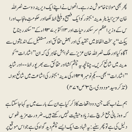
پھر بھی مولانا خاموش نہ رہے۔ انھوں نے اپنے ایک دیرینہ دوست نصراللہ
خان عزیز ایڈیٹر مدینہ‘ بجنور کو ایک فصیح و بلیغ خط لکھا اور حکومتِ پنجاب اور ا
س کے وزیراعظم سرسکندر حیات اور ۱۳اکتوبر ۱۹۳۷ء کے’’ سکندر جناح
پیکٹ‘‘ پر سخت الفاظ میں تنقید کی اور بعض حقائق اور مستقبل کے اندیشوں سے
آگاہ کیا اورملک نصراللہ خان عزیز سے خواہش ظاہر کی کہ ان ’’اشارات‘‘ کو
مدینہ میں شائع کریں۔ چنانچہ یہ چشم کشا اور حقائق سے بھرپور خط -- اور شاید
’’اشارات‘‘ بھی -- یکم نومبر ۱۹۳۹ء کی مدینہ‘ بجنور کی اشاعت میں شائع ہوا۔
(تذکرہ سید مودودی، ج ۳‘ ص ۴۷۶)
ہم نے اب تک جن دو واقعات کا ذکر کیا ہے ان کے بارے میں یہ کہا جا سکتا ہے
کہ وہ زبانی جمع خرچ سے زیادہ حیثیت نہیں رکھتے ہیں۔ ضرورت مزید ٹھوس
دلیل کی ہے تو پھر سنیے: یہ شہادت ایک ایسے چشم دید گواہ کی ہے جو اس موقع پر