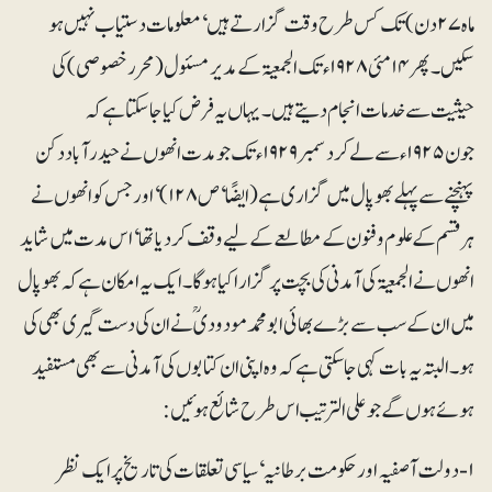
ماہ ۲۷ دن) تک کس طرح وقت گزارتے ہیں‘ معلومات دستیاب نہیں ہو
سکیں۔ پھر ۱۴ مئی ۱۹۲۸ء تک الجمعیۃ کے مدیر مسئول (محرر خصوصی) کی
حیثیت سے خدمات انجام دیتے ہیں۔ یہاں یہ فرض کیا جا سکتا ہے کہ
جون ۱۹۲۵ء سے لے کر دسمبر۱۹۲۹ء تک جو مدت انھوں نے حیدر آباد دکن
پہنچنے سے پہلے بھوپال میں گزاری ہے (ایضًا‘ ص۱۲۸)‘ اور جس کو انھوں نے
ہر قسم کے علوم و فنون کے مطالعے کے لیے وقف کر دیا تھا‘ اس مدت میں شاید
انھوں نے الجمعیۃ کی آمدنی کی بچت پر گزارا کیا ہو گا۔ ایک یہ امکان ہے کہ بھوپال
میں ان کے سب سے بڑے بھائی ابو محمد مودودیؒ نے ان کی دست گیری بھی کی
ہو۔ البتہ یہ بات کہی جاسکتی ہے کہ وہ اپنی ان کتابوں کی آمدنی سے بھی مستفید
ہوئے ہوں گے جو علی الترتیب اس طرح شائع ہوئیں:
۱- دولت آصفیہ اور حکومت برطانیہ‘ سیاسی تعلقات کی تاریخ پر ایک نظر