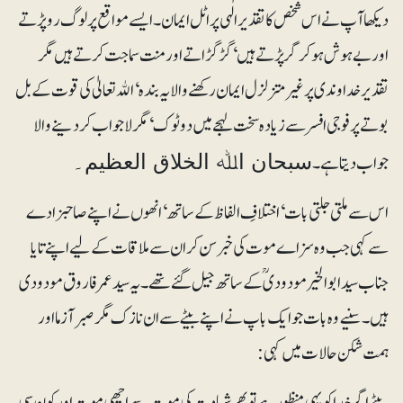
دیکھا آپ نے اس شخص کا تقدیر الٰہی پر اٹل ایمان۔ ایسے مواقع پر لوگ رو پڑتے
اور بے ہوش ہو کر گر پڑتے ہیں‘ گڑ گڑاتے اور منت سماجت کرتے ہیں مگر
تقدیر خداوندی پر غیر متزلزل ایمان رکھنے والا یہ بندہ‘ اﷲ تعالیٰ کی قوت کے بل
بوتے پر فوجی افسر سے زیادہ سخت لہجے میں دو ٹوک‘ مگر لاجواب کر دینے والا
جواب دیتا ہے۔
سبحان اﷲ الخلاق العظیم۔
اس سے ملتی جلتی بات‘ اختلافِ الفاظ کے ساتھ‘ انھوں نے اپنے صاحبزادے
سے کہی جب وہ سزاے موت کی خبر سن کر ان سے ملاقات کے لیے اپنے تایا
جناب سید ابوالخیر مودودیؒ کے ساتھ جیل گئے تھے۔ یہ سید عمرفاروق مودودی
ہیں۔ سنیے وہ بات جو ایک باپ نے اپنے بیٹے سے ان نازک مگر صبرآزما اور
ہمت شکن حالات میں کہی:
بیٹے اگر خدا کو یہی منظور ہے تو پھرشہادت کی موت سے اچھی موت اور کون سی