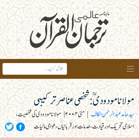
مولانا مودودیؒ :شخصی عناصر ترکیبی
سید حامد عبدالرحمن الکاف
|
مئی ۲۰۰۴
|
مولانا مودودی کی شخصیت،
اسلامی تحریک اور قیادت، خدمات اور قربانیاں، عوامی مالیات