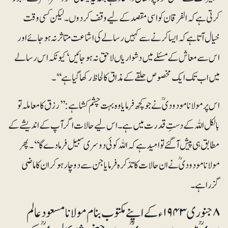
کرتی ہے کہ الفرقان کو اسی مقصد کے لیے وقف کر دوں۔ لیکن کسی وقت
خیال آتا ہے کہ ایسا کرنے سے کہیں رسالے کی اشاعت متاثر نہ ہو جائے اور
اس سے معاش کے مسئلے میں دشواریاں لاحق نہ ہو جائیں‘ کیونکہ اس رسالے
میں اب تک ایک مخصوص حلقے کے مذاق کا لحاظ رکھا گیا ہے‘‘۔
اس پر مولانا مودودیؒ نے جو کچھ فرمایا وہ بہت چشم کشا ہے: ’’رزق کا معاملہ تو
بالکل اللہ کے دستِ قدرت میں ہے۔ اس لیے حالات اگر آپ کے اندیشے کے
مطابق ہی پیش آگئے تو امید ہے کہ اللہ کوئی دوسری سبیل فرما دے گا‘‘۔ پھر
مولانا مودودیؒ نے ان حالات کا تذکرہ فرمایا جن سے دوچار ہو کر ان کا ماضی
گزرا ہے۔
۸ جنوری ۱۹۴۳ء کے اپنے مکتوب بنام مولانا مسعود عالم