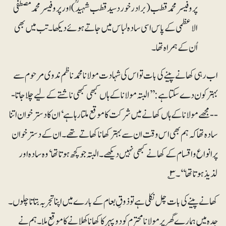
پروفیسر محمد قطب (برادر خورد سید قطب شہیدؒ) اور پروفیسر محمد مصطفی
الاعظمی کے پاس اسی سادہ لباس میں جاتے ہوئے دیکھا۔ تب میں بھی
اُن کے ہمراہ تھا۔
اب رہی کھانے پینے کی بات تو اس کی شہادت مولانا محمد ناظم ندوی مرحوم سے
بہتر کون دے سکتا ہے: ’’البتہ مولانا کے ہاں کبھی کبھی ناشتے کے لیے چلا جاتا -
-- مجھے مولانا کے ہاں کھانے میں شرکت کا موقع ملتا رہا ہے‘ ان کا دسترخوان اتنا
سادہ تھا کہ ہم بھی اس وقت ان سے بہتر کھانا کھاتے تھے۔ ان کے دسترخوان
پر انواع و اقسام کے کھانے کبھی نہیں دیکھے۔ البتہ جو کچھ ہوتا تھا‘ وہ سادہ اور
لذیذ ہوتا تھا‘‘۔۳؎
کھانے پینے کی بات چل نکلی ہے تو ذوقِ طعام کے بارے میں اپنا تجربہ بتاتا چلوں۔
جدہ میں ہمارے گھر پر مولانا محترم کو دوپہر کا کھانا کھلانے کا موقع ملا۔ ہم نے