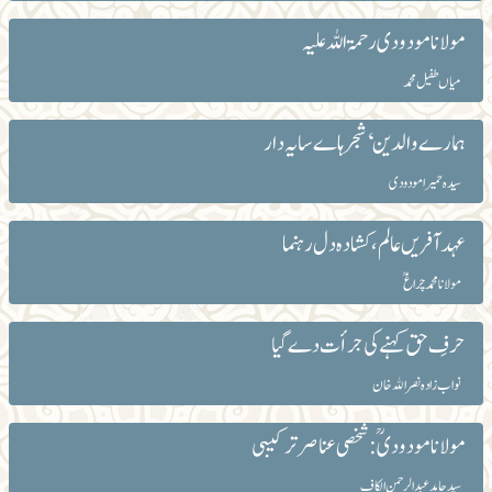
مولانا مودودی رحمۃ اللہ علیہ
میاں طفیل محمد
ہمارے والدین‘شجرہاے سایہ دار
سیدہ حمیرا مودودی
عہدآفریں عالم، کشادہ دل رہنما
مولانا محمد چراغ ؒ
حرفِ حق کہنے کی جرأت دے گیا
نواب زادہ نصر اﷲ خان
مولانا مودودیؒ :شخصی عناصر ترکیبی
سید حامد عبدالرحمن الکاف