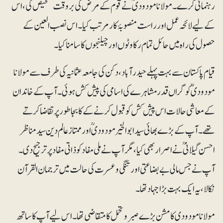
رہنمائی کرے۔ مولانا مودودیؒ نے قوم کے مرض کی بروقت تشخیص کی، اس
کے لیے لائحہ عمل اور راست منصوبۂ کار مرتب کیا۔ اس نصب العین کے
حصول کی راہ میں حائل تمام رکاوٹوں اور چیلنجوں کا سامنا کیا۔
قیام پاکستان سے بہت پہلے حیدر آباد، دکن کی جامعہ عثمانیہ کی طرف سے مولانا
مودودیؒ کو گراں قدر مشاہرے کی اسامی کی پیش کش ہوئی۔ آپ کے خاندان
کے معاشی حالات اس پیش کش کو قبول کرنے کے کا بجا طور پر تقاضا کرتے
تھے۔ آپ کے بڑے بھائی سیدابوالخیر مودودیؒ اور ممتاز عالم دین سید مناظر
احسن گیلانی ؒنے اصرار بھی کیا، مگر آپ نے ملی مفاد کو ذاتی مفاد پر ترجیح دی۔
آپ نے جس مالی بے بضاعتی اور تنگی و عسرت کی حالت میں ترجمان القرآن
نکالا، یہ ایک بہت بڑا جہاد تھا۔
مولانا مودودی کا مشن بڑے صبر و تحمل کا متقاضی تھا۔ اس لیے آپ کا ساتھ