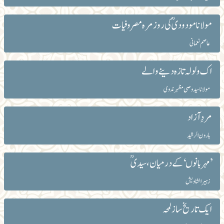
مولانا مو دودیؒ کی روزمرہ مصروفیات
عاصم نعمانی
اک ولولہ تازہ دینے والے
مولانا سید وصی مظہر ندوی
مردِ آزاد
ہارون الرشید
’مہربانوں ‘کے درمیان، سیدیؒ
زہیر الشاویش
ایک تاریخ ساز لمحہ