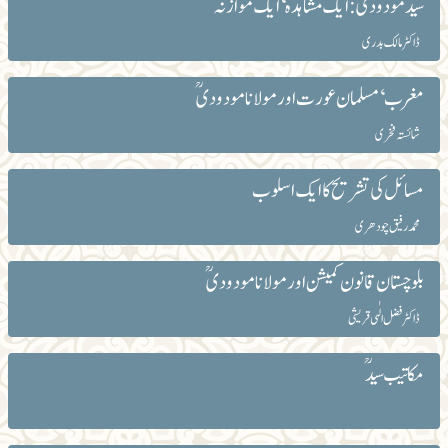
سیدمودودیؒ: ایک مشاہدہ‘ ایک موازنہ
ڈاکٹر مالک بدری
مغرب‘ مسلمان عورت اور مولانا مودودیؒ
شائستہ فخری
مسائل کی تشریح کا ایک اسلوب
محمد رفیق چودھری
بلوچستان قانون کمیشن اور مولانا مودودیؒ
ڈاکٹر فضل الٰہی قریشی
مکاتیب سیدؒ