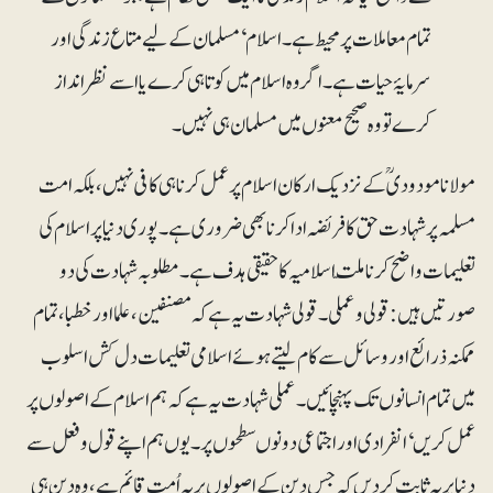
تمام معاملات پر محیط ہے۔ اسلام‘ مسلمان کے لیے متاع زندگی اور
سرمایۂ حیات ہے۔ اگر وہ اسلام میں کوتاہی کرے یا اسے نظرانداز
کرے تو وہ صحیح معنوں میں مسلمان ہی نہیں۔
مولانا مودودیؒ کے نزدیک ارکان اسلام پر عمل کرنا ہی کافی نہیں، بلکہ امت
مسلمہ پر شہادت حق کا فریضہ ادا کرنا بھی ضروری ہے۔ پوری دنیا پر اسلام کی
تعلیمات واضح کرنا ملّت اسلامیہ کا حقیقی ہدف ہے۔ مطلوبہ شہادت کی دو
صورتیں ہیں: قولی و عملی۔ قولی شہادت یہ ہے کہ مصنفین، علما اور خطبا، تمام
ممکنہ ذرائع اور وسائل سے کام لیتے ہوئے اسلامی تعلیمات دل کش اسلوب
میں تمام انسانوں تک پہنچائیں۔ عملی شہادت یہ ہے کہ ہم اسلام کے اصولوں پر
عمل کریں‘ انفرادی اور اجتماعی دونوں سطحوں پر۔ یوں ہم اپنے قول و فعل سے
دنیا پر یہ ثابت کر دیں کہ جس دین کے اصولوں پر یہ اُمت قائم ہے، وہ دین ہی