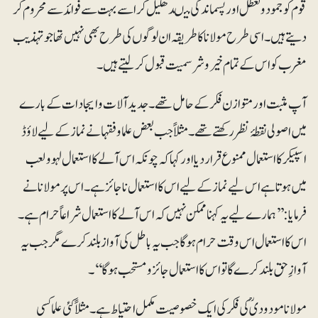
قوم کو جمود و تعطل اور پسماندگی میںدھکیل کر اسے بہت سے فوائد سے محروم کر
دیتے ہیں۔ اسی طرح مولانا کا طریقہ ان لوگوں کی طرح بھی نہیں تھا جو تہذیب
مغرب کو اس کے تمام خیر و شر سمیت قبول کر لیتے ہیں۔
آپ مثبت اور متوازن فکر کے حامل تھے۔ جدید آلات و ایجادات کے بارے
میں اصولی نقطۂ نظر رکھتے تھے۔ مثلاً جب بعض علما و فقہا نے نماز کے لیے لاؤڈ
اسپیکر کا استعمال ممنوع قرار دیا اور کہا کہ چونکہ اس آلے کا استعمال لہو و لعب
میں ہوتا ہے اس لیے نماز کے لیے اس کا استعمال ناجائز ہے۔ اس پر مولانا نے
فرمایا: ’’ہمارے لیے یہ کہنا ممکن نہیں کہ اس آلے کا استعمال شراعاً حرام ہے۔
اس کا استعمال اس وقت حرام ہو گا جب یہ باطل کی آواز بلند کرے مگر جب یہ
آوازِ حق بلند کرے گا تو اس کا استعمال جائز و مستحب ہو گا‘‘۔
مولانا مودودیؒ کی فکر کی ایک خصوصیت مکمل احتیاط ہے۔ مثلاً کئی علما کسی