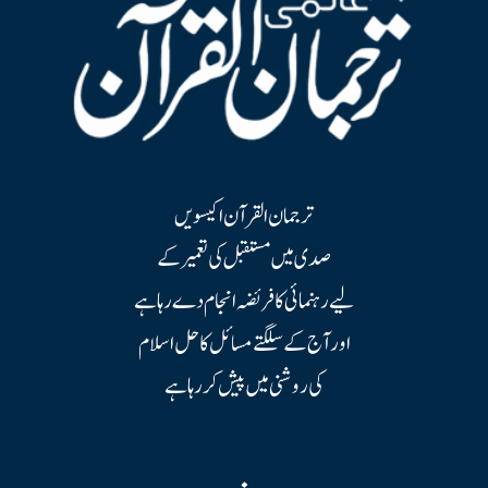
ترجمان القرآن اکیسویں
صدی میں مستقبل کی تعمیر کے
لیے رہنمائی کا فریضہ انجام دے رہا ہے
اور آج کے سلگتے مسائل کا حل اسلام
کی روشنی میں پیش کر رہا ہے