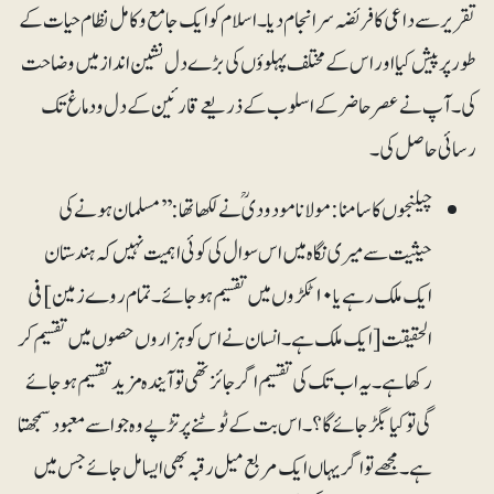
تقریر سے داعی کا فریضہ سرانجام دیا۔ اسلام کو ایک جامع و کامل نظام حیات کے
طور پر پیش کیا اور اس کے مختلف پہلوؤں کی بڑے دل نشین انداز میں وضاحت
کی۔ آپ نے عصر حاضر کے اسلوب کے ذریعے قارئین کے دل و دماغ تک
رسائی حاصل کی۔
چیلنجوں کا سامنا: مولانا مودودیؒ نے لکھا تھا : ’’مسلمان ہونے کی
حیثیت سے میری نگاہ میں اس سوال کی کوئی اہمیت نہیں کہ ہندستان
ایک ملک رہے یا ۱۰ ٹکڑوں میں تقسیم ہوجائے۔ تمام روے زمین ]فی
الحقیقت[ ایک ملک ہے۔ انسان نے اس کو ہزاروں حصوں میں تقسیم کر
رکھا ہے۔ یہ اب تک کی تقسیم اگر جائز تھی تو آیندہ مزید تقسیم ہو جائے
گی تو کیا بگڑ جائے گا؟۔ اس بت کے ٹوٹنے پر تڑپے وہ جو اسے معبود سمجھتا
ہے۔ مجھے تو اگر یہاں ایک مربع میل رقبہ بھی ایسا مل جائے جس میں