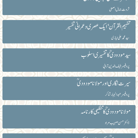
ثروت جمال اصمعی
تفہیم القرآن ‘ ایک عصری و عمرانی تفسیر
سید محمد علی ایازی
سید مودودیؒ کا تفسیری اسلوب
پروفیسر الیف الدین ترابی
سیرت نگاری اور مولانا مودودیؒ
پروفیسر عبدالجبار شاکر
مولانا مودودیؒ کا تنظیمی کارنامہ
ڈاکٹر حسن صہیب مراد