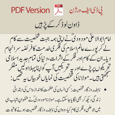
امام ابوالاعلیٰ مودودیؒ نے اپنی ہمہ جہت شخصیت سے کام
لے کر پورے عالم اسلام کی فکری خدمت کا فریضہ سرانجام
دیا۔ ان کے کام اور فکر کے اثرات، دنیا کی تمام جدید اسلامی
تحریکوں پر پڑے اور یہ تحریکیں آپ کو اپنا پہلا اولیں مفکر
سمجھتی ہیں۔ مولانا کی شخصیت کی نمایاں خوبیاں یہ تھیں:
نابغۂ روز گار شخصیت:کسی انسان کی عظمت کا اندازہ اس کی ابتدائی
زندگی دیکھ کر بھی لگایا جا سکتا ہے۔ مولانا مودودیؒ نے عنفوانِ شباب ہی
میں جو علمی و فکری کام کیا، وہ ان کی نابغۂ روزگار شخصیت ہونے کا ثبوت