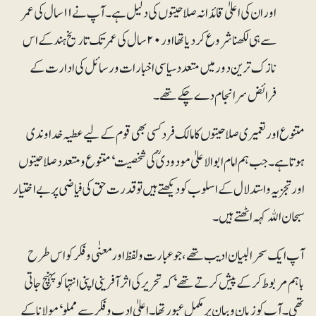
اور ان کی اعلیٰ قائدانہ صلاحیتوں کی دلیل ہے۔ آپ نے ۱۱ سال کی عمر
سے ہی لکھنا شروع کر دیا تھا اور ۲۰سال کی عمر تک تاریخ ہند کے اس
نازک ترین دور میں متعدد سیاسی اخبارات و رسائل کی ادارت کے
فرائض سرانجام دے چکے تھے۔
متنوع اور تعمیری صلاحیتوں کا مالک فرد کسی بھی قوم کے لیے عطیہ خداوندی
ہوتا ہے۔ جب ہم امام ابوالاعلیٰ مودودیؒ کی شخصیت‘ متنوع و متعدد صلاحیتوں
اور تجزیہ و استدلال کے اسلوب کو دیکھتے ہیں تو قدرت حق کی فیاضی پر بے اختیار
سبحان اﷲ کہہ اٹھتے ہیں۔
آپ ایک سحر البیان ادیب تھے، جو عبارت و لفظ اور معنٰی و فکر کو اس طرح
باہم مربوط کر کے پیش کرتے تھے ‘کہ تحریر کی اثر آفرینی اپنی انتہا کو پہنچ جاتی
تھی۔ آپ کو زبان و بیان پر مکمل عبور تھا۔ اعلیٰ ادب و فکر سے مملو‘ مولانا کے