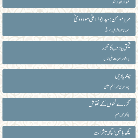
عبدالرشیدارشد
مردِ مومن: سید ابوالاعلیٰ مودودیؒ
مولانا عبدالرشید عراقی
قیمتی یادوں کا محور
پروفیسر عنایت علی خان
چند یادیں
چودھری محمد اسلم سلیمی
گزرے لمحوں کے نقوش
ڈاکٹر محمد اسلم
کچھ باتیں‘ کچھ تاثرات