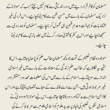
مسلمان کو کافر قرار دینے میں دور اندیشی سے کام نہیں لیتے‘جب کہ مولانا کے
نزدیک مسلمان کے بارے میں حسن ظن سے کام لینا چاہیے۔ اس فرد کی غیر
محتاط بات کو جہالت و عدمِ فہم پر ہی محمول کرنا چاہیے۔ مسلمان کو ہمدردی سے
سمجھانا چاہیے اور اس پر کفر کا فتویٰ صادر کرنے میں جلد بازی سے کام نہ لینا
چاہیے۔
موجودہ نظام تعلیم کے تحت جو کچھ مسلمان طالب علم کو پڑھایا جاتا ہے، اس کا
نتیجہ یہ نکلتا ہے کہ طالب علم زندگی کے معاملات کے بارے میں غیر اسلامی
انداز سے سوچتا ہے۔ اسلام کے بارے میں اس کی معلومات محدود، منتشر اور
غیر مربوط ہوتی ہیں، جن سے اسے فائدے کے بجاے نقصان پہنچتا ہے اور اس
کا ذہن اسلام سے بدکتا اور دور ہٹتا چلا جاتا ہے۔ اس لیے مولانا مودودیؒ نے
اسلامی نظریۂ تعلیم کی بنیاد پر جدید علوم کو اسلامی علوم سے مربوط کرنے کی