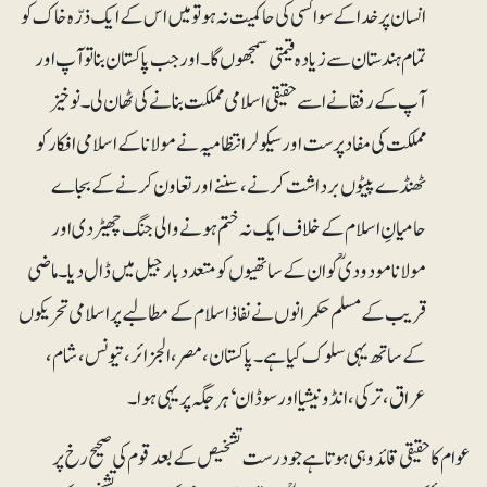
انسان پر خدا کے سوا کسی کی حاکمیت نہ ہو تو میں اس کے ایک ذرّہ خاک کو
تمام ہندستان سے زیادہ قیمتی سمجھوں گا۔ اور جب پاکستان بنا تو آپ اور
آپ کے رفقا نے اسے حقیقی اسلامی مملکت بنانے کی ٹھان لی۔ نوخیز
مملکت کی مفاد پرست اور سیکولر انتظامیہ نے مولانا کے اسلامی افکار کو
ٹھنڈے پیٹوں برداشت کرنے، سننے اور تعاون کرنے کے بجاے
حامیانِ اسلام کے خلاف ایک نہ ختم ہونے والی جنگ چھیڑ دی اور
مولانا مودودیؒ کو ان کے ساتھیوں کو متعدد بار جیل میں ڈال دیا۔ ماضی
قریب کے مسلم حکمرانوں نے نفاذ اسلام کے مطالبے پر اسلامی تحریکوں
کے ساتھ یہی سلوک کیا ہے۔ پاکستان، مصر، الجزائر، تیونس، شام،
عراق، ترکی، انڈونیشیا اور سوڈان‘ ہر جگہ پر یہی ہوا۔
عوام کا حقیقی قائد وہی ہوتا ہے جو درست تشخیص کے بعد قوم کی صحیح رخ پر