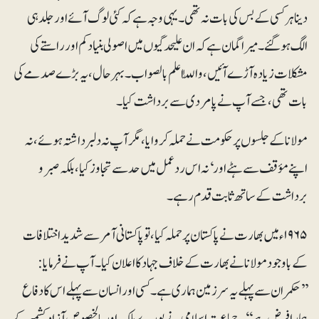
دینا ہر کسی کے بس کی بات نہ تھی۔ یہی وجہ ہے کہ کئی لوگ آئے اور جلد ہی
الگ ہوگئے۔ میرا گمان ہے کہ ان علیحدگیوں میں اصولی بنیاد کم اور راستے کی
مشکلات زیادہ آڑے آئیں، واللّٰہ اعلم بالصواب۔ بہرحال، یہ بڑے صدمے کی
بات تھی، جسے آپ نے پامردی سے برداشت کیا۔
مولانا کے جلسوں پر حکومت نے حملہ کروایا، مگر آپ نہ دلبرداشتہ ہوئے، نہ
اپنے مؤقف سے ہٹے اور‘ نہ اس ردعمل میں حد سے تجاوز کیا، بلکہ صبر و
برداشت کے ساتھ ثابت قدم رہے۔
۱۹۶۵ء میں بھارت نے پاکستان پر حملہ کیا، تو پاکستانی آمر سے شدید اختلافات
کے باوجود مولانا نے بھارت کے خلاف جہاد کا اعلان کیا۔ آپ نے فرمایا:
’’حکمران سے پہلے یہ سرزمین ہماری ہے۔ کسی اور انسان سے پہلے اس کا دفاع
ہمارا فرض ہے‘‘۔ جماعت اسلامی نے پورے ملک اور بالخصوص آزاد کشمیر کے