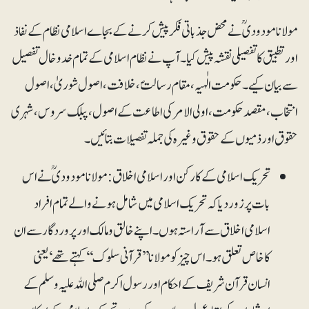
مولانا مودودیؒ نے محض جذباتی فکر پیش کرنے کے بجاے اسلامی نظام کے نفاذ
اور تطبیق کا تفصیلی نقشہ پیش کیا۔ آپ نے نظام اسلامی کے تمام خدوخال تفصیل
سے بیان کیے۔ حکومت الٰہیہ، مقام رسالتؐ، خلافت، اصول شوریٰ، اصول
انتخاب، مقصد حکومت، اولی الامر کی اطاعت کے اصول، پبلک سروس، شہری
حقوق اور ذمیوں کے حقوق وغیرہ کی جملہ تفصیلات بتائیں۔
تحریک اسلامی کے کارکن اور اسلامی اخلاق: مولانا مودودیؒ نے اس
بات پر زور دیا کہ تحریک اسلامی میں شامل ہونے والے تمام افراد
اسلامی اخلاق سے آراستہ ہوں۔ اپنے خالق و مالک اور پروردگار سے ان
کا خاص تعلق ہو۔ اس چیز کو مولانا ’’قرآنی سلوک‘‘ کہتے تھے‘ یعنی
انسان قرآن شریف کے احکام اور رسول اکرم صلی اﷲ علیہ و سلم کے