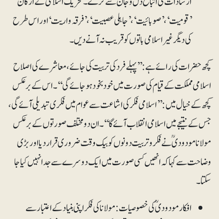
ارشادات کی اتباع دل و جان سے کرے۔ تحریک اسلامی کے ارکان
’قومیت‘، ’صوبائیت‘، ’جاہلی عصبیت‘، ’فرقہ واریت‘ اور اس طرح
کی دیگر غیر اسلامی باتوں کو قریب نہ آنے دیں۔
کچھ حضرات کی رائے ہے: ’’پہلے فرد کی تربیت کی جائے، معاشرے کی اصلاح
اسلامی مملکت کے قیام کی صور ت میں خود بخود ہو جائے گی‘‘۔ اس کے برعکس
کچھ کے خیال میں: ’’اسلامی فکر کی اشاعت سے عوام میں فکری تبدیلی آئے گی،
جس کے نتیجے میں اسلامی انقلاب آئے گا‘‘۔ ان دو مختلف صورتوں کے برعکس
مولانا مودودیؒ نے فکر و تربیت دونوں کو بیک وقت ضروری قرار دیا اور بڑی
وضاحت سے کہا کہ انھیں کسی صورت میں ایک دوسرے سے جدا نہیں کیا جا
سکتا۔
افکار مودودیؒ کی خصوصیات: مولانا کی فکر اپنی بنیاد کے اعتبار سے