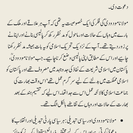
دعوت دی۔
مولانا مودودیؒ کی فکر کی ایک خصوصیت یہ تھی کہ آپ ہر علاقے اور ملک کے
بارے میں وہاں کے حالات اور ماحول کو مدنظر رکھ کر پالیسی بنانے اور اپنانے
پر زور دیتے تھے۔ آپ کے نزدیک تحریک اسلامی کو یہ بات ہمیشہ مدنظر رکھنا
چاہیے اور اس کے مطابق اپنی پالیسی وضع کرنا چاہیے۔ جب مولانا مودودیؒ،
پاکستان میں اسلامی شریعت کے نفاذ کی جدوجہد میں مصروف تھے اور پاکستان کو
اسلامی مملکت میں بدلنے کے لیے سرگرم عمل تھے‘ اس وقت بھارت کی
جماعت اسلامی کا لائحہ عمل اس سے جدا تھا۔ اس لیے کہ تقسیم ہند کے بعد
بھارت کے حالات اور وہاں کے تقاضے بالکل الگ تھے۔
مولانا مودودی اور سیاسی تبدیلی: ہر سیاسی پارٹی تبدیلی اور انقلاب کا
دعویٰ کرتی ہے اور اس کے لیے مختلف ذرائع استعمال کرنے کو جائز