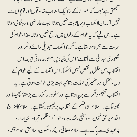
سمجھتی ہے‘ جب کہ مولانا کے نزدیک انقلاب بندوقوں اور توپوں سے
نہیں آتا۔ ایسا انقلاب دیرپا ثابت نہیں ہوتا، بہت عارضی اور ہنگامی ہوتا
ہے۔ اس لیے کہ یہ عوام کے دلوں میں راسخ نہیں ہوتا۔ لہٰذا، عوام کی
حمایت سے محروم رہتا ہے۔ مگر جو انقلاب تبدیلی رائے و فکر اور
شعوری تبدیلی سے آتا ہے‘ اس کی بنیادیں مضبوط ہوتی ہیں۔ اس
انقلاب میں خلل یا نقص نہیں آ سکتا۔ اس انقلاب کے لیے عوام کے
دل، عقل اور ضمیر کی حمایت و تائید بہت بڑی ضمانت ہوتی ہے۔ یہ
انقلاب تعلیم و فکر سے برپا ہوتا ہے اور عفو و درگزر سے بڑھتا‘ پھیلتا اور
پھولتا ہے۔ اسلام اسی قسم کے انقلاب پر یقین رکھتا ہے۔ اسلام کا مزاج
انتقام پر مبنی نہیں۔ وہ سختی، شدت، دھوکے‘ ظلم و قہر اور خیانت و
بدعہدی سے پاک ہے۔ اسلام معافی، ایثار، سکون، سلامتی، عدم تشدد