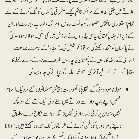
علاقے میں طبی امداد کے مراکز قائم کیے۔ مشرقی پاکستان کو الگ کرنے کے لیے
تمام استعماری طاقتوں خصوصاً کمیونسٹ روس، امریکہ و یورپ، بھارت اوران
کے زیراثر چند پاکستانی سیاسی لیڈروں نے سازش تیار کی تھی۔ مولانا مودودیؒ
نے پاکستان کو متحد رکھنے کی سرتوڑ کوشش کی۔ ’البدر‘ کے نام سے جماعت
اسلامی کے رضاکاروں نے پاکستان پر چاروں طرف سے ہونے والے حملے کا
مقابلہ کرنے کے لیے آخری لمحے تک ملک کو بچانے کی جدوجہد کی۔
مولانا مودودیؒ کے انقلابی تصورات: بیشتر مسلمانوں کے نزدیک اسلام
انھیں اپنے باپ دادا سے ورثے میں ملنے والی ایک شے کے سوا کچھ
نہیں، جو ان پر کوئی ذمہ داری نہیں ڈالتا۔ وہ اسے نکاح کرنے، طلاق
دینے یا مردوں کو دفن کرنے کے طریقوں تک محدود سمجھتے ہیں۔ مولانا
نے واضح کیا کہ اسلام زندگی کا ایک مکمل نظام ہے، جو مسلمانوں کے