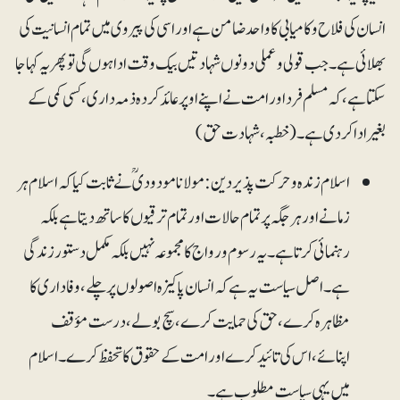
انسان کی فلاح و کامیابی کا واحد ضامن ہے اور اسی کی پیروی میں تمام انسانیت کی
بھلائی ہے۔ جب قولی و عملی دونوں شہادتیں بیک وقت ادا ہوں گی تو پھر یہ کہا جا
سکتا ہے، کہ مسلم فرد اور امت نے اپنے اوپر عائد کردہ ذمہ داری، کسی کمی کے
بغیر ادا کر دی ہے۔ (خطبہ، شہادت حق)
اسلام زندہ و حرکت پذیر دین: مولانا مودودیؒ نے ثابت کیا کہ اسلام ہر
زمانے اور ہر جگہ پر تمام حالات اور تمام ترقیوں کاساتھ دیتا ہے بلکہ
رہنمائی کرتا ہے۔ یہ رسوم و رواج کا مجموعہ نہیں بلکہ مکمل دستور زندگی
ہے۔ اصل سیاست یہ ہے کہ انسان پاکیزہ اصولوں پر چلے، وفاداری کا
مظاہرہ کرے، حق کی حمایت کرے، سچ بولے، درست مؤقف
اپنائے، اس کی تائید کرے اور امت کے حقوق کا تحفظ کرے۔ اسلام
میں یہی سیاست مطلوب ہے۔