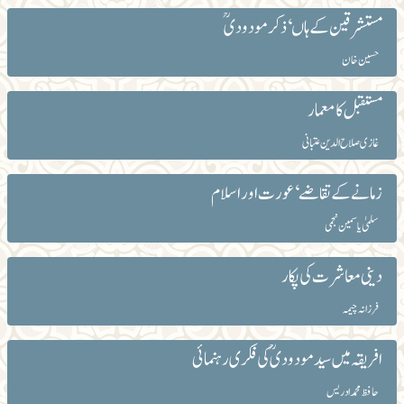
مستشرقین کے ہاں‘ ذکر مودودیؒ
حسین خان
مستقبل کا معمار
غازی صلاح الدین عتبانی
زمانے کے تقاضے‘ عورت اور اسلام
سلمیٰ یاسمین نجمی
دینی معاشرت کی پکار
فرزانہ چیمہ
افریقہ میں سیدمودودیؒ کی فکری رہنمائی
حافظ محمد ادریس