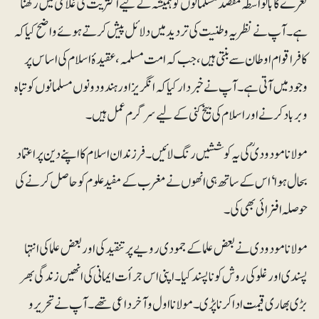
نعرے کا بالواسطہ مقصد مسلمانوں کو ہمیشہ کے لیے اکثریت کی غلامی میں رکھنا
ہے۔ آپ نے نظریہ وطنیت کی تردید میں دلائل پیش کرتے ہوئے واضح کیا کہ
کافر اقوام اوطان سے بنتی ہیں، جب کہ امت مسلمہ، عقیدۂ اسلام کی اساس پر
وجود میں آتی ہے۔ آپ نے خبردار کیا کہ انگریز اور ہندو دونوں مسلمانوں کو تباہ
و برباد کرنے اور اسلام کی بیخ کنی کے لیے سرگرم عمل ہیں۔
مولانا مودودیؒ کی یہ کوششیں رنگ لائیں۔ فرزندان اسلام کا اپنے دین پر اعتماد
بحال ہوا‘ اس کے ساتھ ہی انھوں نے مغرب کے مفید علوم کو حاصل کرنے کی
حوصلہ افزائی بھی کی۔
مولانا مودودی نے بعض علما کے جمودی رویے پر تنقید کی اور بعض علما کی انتہا
پسندی اور غلو کی روش کو ناپسند کیا۔ اپنی اس جرأت ایمانی کی انھیں زندگی بھر
بڑی بھاری قیمت ادا کرنا پڑی۔ مولانا اول و آخر داعی تھے۔ آپ نے تحریر و