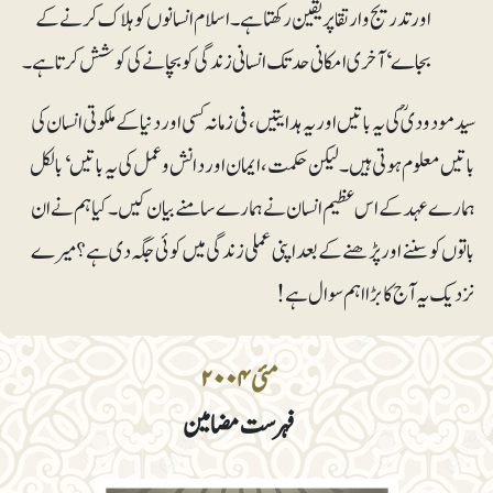
اور تدریج و ارتقا پر یقین رکھتا ہے۔ اسلام انسانوں کو ہلاک کرنے کے
بجاے‘ آخری امکانی حد تک انسانی زندگی کو بچانے کی کوشش کرتا ہے۔
سید مودودیؒ کی یہ باتیں اور یہ ہدایتیں، فی زمانہ کسی اور دنیا کے ملکوتی انسان کی
باتیں معلوم ہوتی ہیں۔ لیکن حکمت، ایمان اور دانش و عمل کی یہ باتیں‘ بالکل
ہمارے عہد کے اس عظیم انسان نے ہمارے سامنے بیان کیں۔ کیا ہم نے ان
باتوں کو سننے اور پڑھنے کے بعد اپنی عملی زندگی میں کوئی جگہ دی ہے؟ میرے
نزدیک یہ آج کا بڑا اہم سوال ہے!
مئی ۲۰۰۴
فہرست مضامین