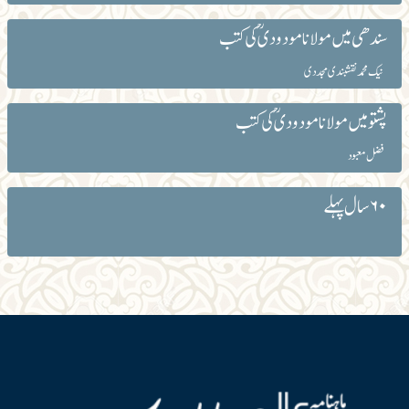
سندھی میں مولانا مودودیؒ کی کتب
نیک محمد نقشبندی مجددی
پشتو میں مولانا مودودیؒ کی کتب
فضل معبود
۶۰ سال پہلے