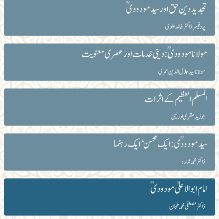
تجدید دین حق اور سید مودودیؒ
پروفیسر ڈاکٹر خالد علوی
مولانا مودودیؒ: دینی خدمات اور عصری معنویت
مولانا سیدجلال الدین عمری
المسلم العظیم کے اثرات
ابوزید مقری ادریسی
سید مودودؒی :ایک محسن ‘ایک رہنما
ڈاکٹر محمد عمارہ
امام ابوالاعلیٰ مودودیؒ
ڈاکٹرمصطفی محمدطحان