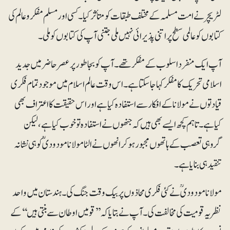
لٹریچر نے امت مسلمہ کے مختلف طبقات کو متأثر کیا۔ کسی اور مسلم مفکر و عالم کی
کتابوں کو عالمی سطح پر اتنی پذیرائی نہیں ملی جتنی آپ کی کتابوں کو ملی۔
آپ ایک منفرد اسلوب کے مفکر تھے۔ آپ کو بجا طور پر عصر حاضر میں جدید
اسلامی تحریک کا مفکر کہا جا سکتا ہے۔ اس وقت عالم اسلام میں موجود تمام فکری
قیادتوں نے مولانا کے افکار سے استفادہ کیا ہے اور اس حقیقت کا اعتراف بھی
کیا ہے۔ تاہم کچھ ایسے بھی ہیں کہ جنھوں نے استفادہ تو خوب کیا ہے، لیکن
گروہی تعصب کے ہاتھوں مجبور ہو کر انھوں نے الٹا مولانا مودودیؒ کو ہی نشانہ
تنقید ہی بنایا ہے۔
مولانا مودودیؒ نے کئی فکری محاذوں پر بیک وقت جنگ کی۔ ہندستان میں واحد
نظریہ قومیت کی مخالفت کی۔ آپ نے بتایا کہ ’’قومیں اوطان سے بنتی ہیں‘‘ کے