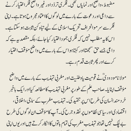
مضبوط، واضح اور نمایاں تھی۔ فکری تردّد اور غیر واضح فکر اختیار کرنے
سے داعی اور دعوت کے بارے میں لوگوں کا اعتماد مجروح ہوتا ہے۔ اپنی
فکر سے سرمو انحراف تحریک اسلامی کے لیے تباہ کن ثابت ہو سکتا ہے۔
اس کا یہ مطلب نہیں کہ فکری جمود اختیار کیا جائے، بلکہ مقصد یہ ہے کہ
داعی جسے حق سمجھتا اور کہتا ہو اس کے بارے میں واضح مؤقف اختیار
کرے اور پھر ثابت قدم رہے۔
مولانا مودودیؒ نے قومیت یا وطنیت اور مغربی تہذیب کے بارے میں واضح
مؤقف اپنایا۔ صاحب علم کے طور پر مغربی تہذیب کا مطالعہ کیا اور ایک باخبر
خردمند انسان کی طرح اس پر تنقید کی۔ تہذیب مغرب کے سماجی، اخلاقی،
اقتصادی اور سیاسی نظاموں پر نقد و جرح کی۔ آپ کا مؤقف ان لوگوں کی طرح
بے لچک نہیں تھا جو تہذیب مغرب کی تمام باتوں کا انکار کرتے ہیں اور یوں اپنی