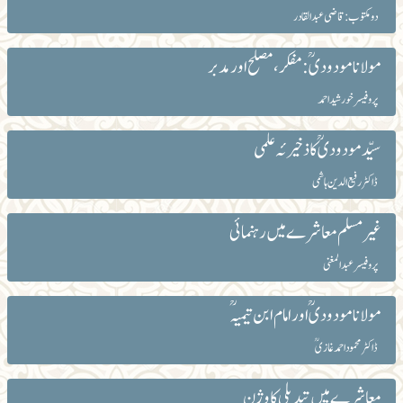
دو مکتوب: قاضی عبد القادر
مولانا مودودیؒ: مفکر،مصلح اور مدبر
پروفیسر خورشید احمد
سیّدمودودیؒ کا ذخیرئہ علمی
ڈاکٹر رفیع الدین ہاشمی
غیرمسلم معاشرے میں رہنمائی
پروفیسر عبدالمغنی
مولانا مودودیؒ اور امام ابن تیمیہؒ
ڈاکٹر محمود احمد غازیؒ
معاشرے میں تبدیلی کا وژن