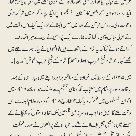
غرض سے وہاں گیاتھا اور کبھی کبھار ازہر کے عمومی شعبے میں بھی جایا کرتاتھا۔
ایک روز اخوان کے بعض کارکنان نے مجھے اپنے ایک پروگرام میں شرکت کی
دعوت دی۔ درس قرآن کے بعد میں حسن البنا کے نزدیک گیا۔ اس وقت میں
نے عربی لباس پہن رکھا تھا۔ ہمارے ایک پڑوسی نے ان سے میرا تعارف
کراتے ہوئے کہا کہ یہ شام کے باشندے ہیں تو انھوں نے پیار بھرے لہجے میں
مجھے کہا: ابوشام شیخ العرب ، اھلاو سھلاً [شام کے شیخِ عرب ،خوش آمدید]۔
میں۱۹۴۵ء کے وسط تک اخوان کے ساتھ برابر رابطے میں رہا۔ اس کے بعد
باقاعدہ طور پر شام میں ’شباب محمدؐ، نامی تنظیم سے منسلک ہوا ، جسے ۱۹۴۶ء میں
اخوان المسلمون میں ضم کردیاگیا۔ ۲۴مارچ ۱۹۴۸ء کو دوبارہ امام البنا سے اس
وقت ملنے کا اتفاق ہوا جب وہ سرزمین فلسطین تک مجاہد دستوں کو پہنچانے کے
سلسلے میں دمشق تشریف لائے تھے۔ اس موقعے پر انھوں نے صدر مملکت