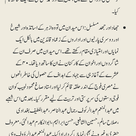
کیا۔
جھاد اورجھد مسلسل: اس میدان میں تو وہ ازہر کے اساتذہ اور شیوخ
اور دوسری پارٹیوں اور اداروں کے زعما و قائد ین میں بالکل ایک
نمایاں اور امتیازی مقام رکھتے تھے۔ اس میدان میں صرف ان کے
شاگردوں اور اخوان کے کارکنان نے ان کا ساتھ دیاتھا۔ ۴۰کے
عشرے کے آغاز ہی سے جہادکے اہداف کے حصول کی خاطر انھوں
نے مصری فوج کے اندر حلقہ قائم کرلیا اور استاد صاغ محمود لبیب کو ان
فوجی دستوں کی سرپرستی اور تربیت کے لیے مقرر کیا۔ بعد میں اس شعبے
میں عبدالمنعم عبدالرئوف ، جمال عبدالناصر ، عبداللطیف بغدادی
،صلاح سالم، حسین الشافعی ، حسن ابراہیم ،ابوالمکارم عبدالحئی ، معروف
حضری وغیرہ نے بھی نمایاں کردار اداکیا۔عبدالمنعم عبدالرؤوف وہی