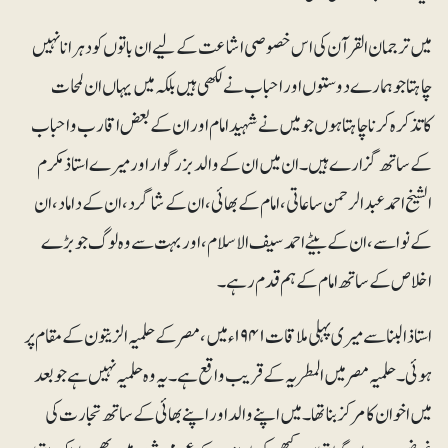
میں ترجمان القرآن کی اس خصوصی اشاعت کے لیے ان باتوں کو دہرانا نہیں
چاہتا جو ہمارے دوستوں اور احباب نے لکھی ہیں بلکہ میں یہاں ان لمحات
کاتذکرہ کرنا چاہتا ہوں جو میں نے شہید امام اور ان کے بعض اقارب و احباب
کے ساتھ گزارے ہیں۔ ان میں ان کے والد بزرگوار اور میرے استاذ مکرم
الشیخ احمد عبدالرحمن ساعاتی ، امام کے بھائی ، ان کے شاگرد ، ان کے داماد ،ان
کے نواسے ،ان کے بیٹے احمد سیف الاسلام، اور بہت سے وہ لوگ جو بڑے
اخلاص کے ساتھ امام کے ہم قدم رہے۔
استاذ البنا سے میری پہلی ملاقات ۱۹۴۱ء میں، مصر کے حلمیہ الزیتون کے مقام پر
ہوئی۔ حلمیہ مصر میں المطریہ کے قریب واقع ہے۔ یہ وہ حلمیہ نہیں ہے جو بعد
میں اخوان کا مرکز بناتھا۔ میں اپنے والد اور اپنے بھائی کے ساتھ تجارت کی