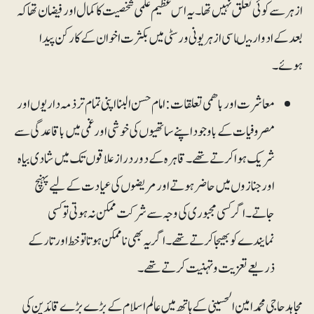
ازہر سے کوئی تعلق نہیں تھا۔ یہ اس عظیم علمی شخصیت کا کمال اور فیضان تھا کہ
بعد کے ادوار میںاسی ازہر یونی ورسٹی میں بکثرت اخوان کے کارکن پیدا
ہوئے۔
معاشرت اور باھمی تعلقات:امام حسن البنا اپنی تمام تر ذمہ داریوں اور
مصروفیات کے باوجود اپنے ساتھیوں کی خوشی اور غمی میں باقاعدگی سے
شریک ہوا کرتے تھے۔ قاہرہ کے دوردراز علاقوں تک میں شادی بیاہ
اور جنازوں میں حاضر ہوتے اور مریضوں کی عیادت کے لیے پہنچ
جاتے۔ اگر کسی مجبوری کی وجہ سے شرکت ممکن نہ ہوتی تو کسی
نمایندے کو بھیجا کرتے تھے۔ اگر یہ بھی ناممکن ہوتا تو خط اور تار کے
ذریعے تعزیت و تہنیت کرتے تھے۔
مجاہدحاجی محمد امین الحسینی کے ہاتھ میں عالم اسلام کے بڑے بڑے قائدین کی