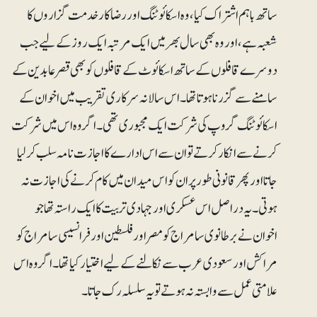
ساتھ باہم اشتراک کیا، وہ اسکائوٹنگ اور رضا کار خدمت گزاروں کا
شعبہ ہے، اور وہ بھی سال بھر میں ایک مرتبہ ایک روز کے لیے جب
دوسرے قافلوں کے ساتھ اسکائوٹ کے قافلوں کو بھی قصر عابدین کے
سامنے سے گزرنا ہوتاتھا۔اس سالانہ سرکاری تقریب میں اخوان کے
اسکائوٹنگ گروپ کی شرکت ایک مجبوری تھی۔ اگر وہ اس میں شرکت
کرنے سے انکار کرتے تو ان سے اس ادارے کا اجازت نامہ سلب کر لیا
جاتا اور پھر قانونی طورپر ان کو اس میدان میں کام کرنے کی اجازت نہ
ہوتی۔یہ دراصل اس عسکری اور جہادی تربیت کا ایک راستہ تھاجو
اخوان نے برطانوی سامراج کو مصر اور فلسطین اور فرانسیسی سامراج کو
مراکش او ر سعودی عرب سے نکالنے کے لیے اختیار کیا تھا۔ اگر وہ اس
علامتی عمل سے وابستہ نہ ہوتے تو یہ سلسلہ رک جاتا۔