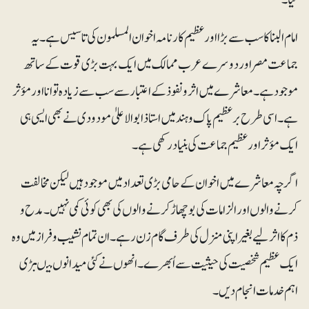
امام البنا کا سب سے بڑا اور عظیم کارنامہ اخوان المسلمون کی تاسیس ہے۔ یہ
جماعت مصر اور دوسرے عرب ممالک میں ایک بہت بڑی قوت کے ساتھ
موجود ہے۔ معاشرے میں اثرونفوذ کے اعتبار سے سب سے زیادہ توانا اور مؤثر
ہے۔اسی طرح برعظیم پاک و ہند میں استاذ ابوالا علیٰ مودودی نے بھی ایسی ہی
ایک مؤثر اور عظیم جماعت کی بنیاد رکھی ہے۔
اگرچہ معاشرے میں اخوان کے حامی بڑی تعداد میں موجود ہیں لیکن مخالفت
کرنے والوں اور الزامات کی بوچھاڑ کرنے والوں کی بھی کوئی کمی نہیں۔ مدح و
ذم کا اثر لیے بغیر اپنی منزل کی طرف گام زن رہے۔ ان تمام نشیب و فراز میں وہ
ایک عظیم شخصیت کی حیثیت سے اُبھرے۔ انھوں نے کئی میدانوں میںبڑی
اہم خدمات انجام دیں۔