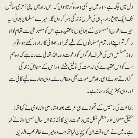
دل میں جگہ ہے، اور میں یہ بھی وعدہ کرتا ہوں کہ اس راہ میں اپنی آخری سانس
تک ایک تابع دار سپاہی کی طرح زندگی بسرکروں گا… میرے مسلمان بھائی، یہ
تیرے اخوان المسلمون کے بھائیوں کا عقیدہ ہے اس کو مضبوطی سے تھام لواو
راگرتم اپنے اور تمام مسلمانوں کے لیے خیر اور بھلائی کا ارادہ رکھتے ہو، تو ہر
روزمسلسل اس کی طرف لوگوں کو دعوت دو۔ اللہ تعالیٰ سے دعا ہے کہ وہ ہم
سب کو اس عقیدے کی خدمت کی توفیق بخشے اور اس کے مطابق زندگی
گزارتے ہوئے اسی راہ میں موت بھی عطا فرمائے۔ وہی ہمارے لیے کافی ہے
اور وہی بہتر ین کارساز ہے۔
جماعت کی تاسیس کے تھوڑے ہی عرصے بعد استاد علی طنطاوی نے کہاتھا :
حقیقی معنوں اور منظم شکل میں دعوت دین کا آغاز جواں سال حسن البنا نے کیا
ہے۔ میں نے اس وقت ان کو پہچان لیاتھا جب وہ میرے خالو محب الدین