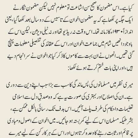
کیاہے۔ اس مضمون کا صحیح سن اشاعت تو معلوم نہیں لیکن مضمون نگار نے
ایک جگہ پر لکھا ہے کہ یہ مضمون اخوان کے تاسیس کے دوسال بعد لکھا گیا، یعنی
اندازاً ۱۹۳۰ء کا زمانہ تھا۔ اس وقت نہ ریڈیو تھا اور نہ ٹیلی ویژن، لیکن اس کے
باوجو د انھیں شام میں جماعت اخوان اور اس کے عقائد کی تفصیلی معلومات پہنچ
گئی تھیں۔ انھوں نے ان بہت سے کاموں کاذکر کیا جو اخوان نے سرانجام دیے
ہیں، اوراپنی بات ختم کرتے ہوئے لکھا:
میری نظر میں مسلمانوں کی پس ماندگی کا سب سے بڑاسبب اپنے دین سے دوری
ہے۔ ان کی اصلاح اور بہتری کی صورت یہ ہے کہ وہ صدقِ دل سے اسلامی
تعلیمات و احکام کی طرف پلٹ آئیں۔ اس ہدف تک رسائی بالکل ممکن ہے،
بشرطیکہ مسلمان اس کے لیے کمربستہ ہوجائیں۔ میں اخوان کے اصول و مبادی
پر قائم اور ثابت رہنے کا وعدہ کرتاہوں اور اس کے ہر کارکن کے لیے میرے