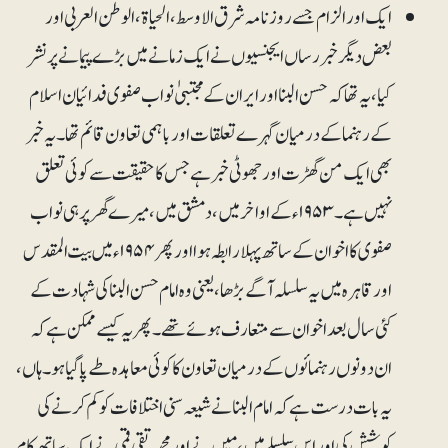
ایک اور الزام جسے روزنامہ شرق الاوسط ، الحیاۃ ، الوطن العربی اور
بعض دیگر خبر رساں ایجنسیوں نے ایک زمانے میں بڑے پیمانے پر نشر
کیا، یہ تھا کہ حسن البنا اور ایران کے مجتبیٰ نواب صفوی فدائیان اسلام
کے رہنما کے درمیان گہرے تعلقات اور باہمی تعاون قائم تھا۔ یہ خبر
بھی ایک من گھڑت اور جھوٹی خبر ہے جس کا حقیقت سے کوئی تعلق
نہیں ہے۔ ۱۹۵۳ء کے اواخر میں، دمشق میں، میرے گھر پر ہی نواب
صفوی کا اخوان کے ساتھ پہلا رابطہ ہوا اور پھر ۱۹۵۴ء میں بیت المقدس
اور قاہرہ میں یہ سلسلہ آگے بڑھا، یعنی وہ امام حسن البنا کی شہادت کے
کئی سال بعد اخوان سے متعارف ہو ئے تھے۔ پھر یہ کیسے ممکن ہے کہ
ان دونوں رہنمائوں کے درمیان تعاون کاکوئی معاہدہ طے پاگیا ہو۔ ہاں،
یہ بات درست ہے کہ امام البنا نے شیعہ سنی اختلافات کو کم کرنے کی
کوشش کی اور اس سلسلے میں، مَیں نے اور محمدتقی قمی نے ایک ساتھ کام