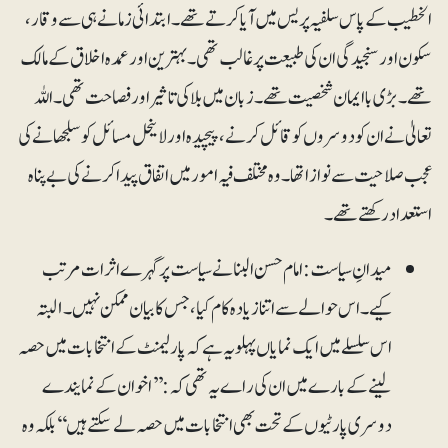
الخطیب کے پاس سلفیہ پریس میں آیا کرتے تھے۔ ابتدائی زمانے ہی سے وقار ،
سکون اور سنجیدگی ان کی طبیعت پر غالب تھی۔ بہترین اور عمدہ اخلاق کے مالک
تھے۔ بڑی با ایمان شخصیت تھے۔ زبان میں بلاکی تاثیر اور فصاحت تھی۔ اللہ
تعالیٰ نے ان کو دوسروں کو قائل کرنے ، پیچیدہ اور لاینحل مسائل کو سلجھانے کی
عجب صلاحیت سے نوازاتھا۔ وہ مختلف فیہ امور میں اتفاق پیدا کرنے کی بے پناہ
استعداد رکھتے تھے۔
میدانِ سیاست: امام حسن البنانے سیاست پر گہرے اثرات مرتب
کیے۔ اس حوالے سے اتنا زیادہ کام کیا، جس کا بیان ممکن نہیں۔ ۱لبتہ
اس سلسلے میں ایک نمایاں پہلو یہ ہے کہ پارلیمنٹ کے انتخابات میں حصہ
لینے کے بارے میں ان کی راے یہ تھی کہ:’’اخوان کے نمایندے
دوسری پارٹیوں کے تحت بھی انتخابات میں حصہ لے سکتے ہیں ‘‘بلکہ وہ