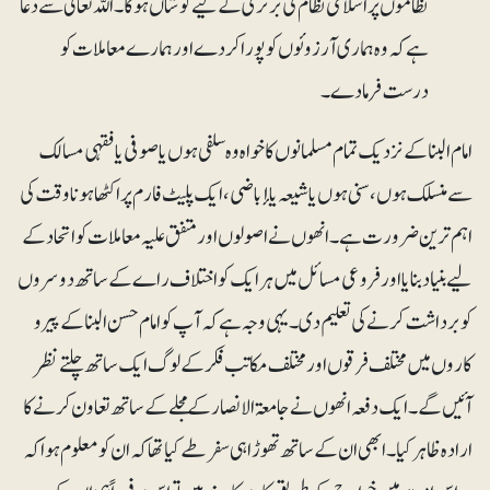
نظاموں پر اسلامی نظام کی برتری کے لیے کوشاں ہوگا۔ اللہ تعالیٰ سے دعا
ہے کہ وہ ہماری آرزوئوں کو پورا کردے اور ہمارے معاملات کو
درست فرمادے۔
امام البنا کے نزدیک تمام مسلمانوں کا خواہ وہ سلفی ہوں یا صوفی یا فقہی مسالک
سے منسلک ہوں ، سنی ہوں یا شیعہ یا إباضی، ایک پلیٹ فارم پر اکٹھا ہونا وقت کی
اہم ترین ضرورت ہے۔ انھوں نے اصولوں اور متفق علیہ معاملات کو اتحاد کے
لیے بنیاد بنایا اور فروعی مسائل میں ہر ایک کو اختلاف راے کے ساتھ دوسروں
کو برداشت کرنے کی تعلیم دی۔یہی وجہ ہے کہ آپ کو امام حسن البنا کے پیرو
کاروں میں مختلف فرقوں اور مختلف مکاتب فکر کے لوگ ایک ساتھ چلتے نظر
آئیں گے۔ ایک دفعہ انھوں نے جامعۃ الانصار کے مجلے کے ساتھ تعاون کرنے کا
ارادہ ظاہر کیا۔ ابھی ان کے ساتھ تھوڑا ہی سفرطے کیاتھا کہ ان کو معلوم ہوا کہ