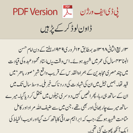
۱۳ربیع الثانی ۱۳۶۸ھ بمطابق ۱۲فروری ۱۹۴۹ء ہفتے کے دن امام حسن
البنا ۴۳سال کی عمر میں شہید ہوئے۔ اس وقت میںاستاد محمود عبدہ کی قیادت
میں چند مصری مجاہدین کے ہمراہ القدس کے قریب واقع شہر ’صورباھر‘ میں
قید تھا۔ ہمیں جیل میں ان کی شہادت کی دردناک خبر ملی۔ وسط سال تک میں
ان کے ساتھ ہی رہا، پھر انھیں کہیں دوسری جیلوں میں منتقل کردیا گیا۔ میرے
ساتھ میرے چار بھائی اور بھی تھے، جن میں سے ضیف اللہ مراد اور کامل
حتاحت شہید ہوگئے، جب کہ ابراہیم حداقی کا ہاتھ کٹ گیا اور ادیب الخیاط کی
ایک آنکھ پھوٹ گئی تھی۔