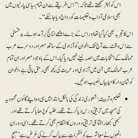
اس کو بہتر سمجھتے تھے تاکہ: ’’اس طریقے سے ان تمام سیاسی پارٹیوں میں
بھی اسلامی آداب و تعلیمات کو رواج دیا جاسکے‘‘۔
اس کاتجربہ بھی کیاگیاتھا اور اس کے بڑے اچھے نتائج برآمد ہوئے۔ بد قسمتی
سے اس وقت سے آج تک اخوان کو آزادی کے ساتھ مصر اور دوسرے عرب
ممالک کے انتخابات میں حصہ لینے نہیں دیا گیا۔ اس کے باوجود مصر اور ان تمام
عرب ممالک میں جن میں آزادی اور حریت کی کچھ بھی ر مق باقی ہے، اخوان
کو شان دار کامیابیاں نصیب ہوئیں۔
تعلیم و تربیت:شعوری زندگی کی بالکل ابتدا میں ہی وہ اپنے گائوں محمودیہ
کی مسجد میں تربیتی درس دیا کرتے تھے۔ طلبہ کو پڑھایا کرتے تھے اور
کبھی کبھار اجتماعی تربیتی دوروں کا انتظام بھی کرتے تھے۔ اسی دوران
انھوں نے معاشرے کو منکرات سے پاک کرنے کی غرض سے ’منع