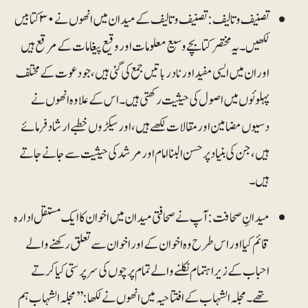
تصنیف و تالیف:تصنیف و تالیف کے میدان میں انھوں نے ۳۰ کتابیں
لکھیں۔ یہ مختصر کتابچے وسیع معلومات اور وقیع پیغامات کے مرقع ہیں
اور ان میں ایسی مفید اور نادر باتیں جمع کی گئی ہیں، جو دعوت کے مختلف
پہلوئوں میں اصول کی حیثیت رکھتی ہیں۔ اس کے علاوہ انھوں نے
دسیوں مضامین اور مقالات لکھے ہیں ، اور سیکڑوں خطبے ارشاد فرمائے
ہیں ،جن کی بنیاد پر حسن البنا امام اور مرشد کی حیثیت سے جانے جاتے
ہیں۔
میدانِ صحافت:آپ نے صحافتی میدان میں اخوان کا ایک مستقل ادارہ
قائم کیا اور اس طرح وہ اخوان کے اور اخوان سے تعلق رکھنے والے
احباب کے زیراہتمام نکلنے والے تمام پرچوں کی سرپرستی کیا کرتے
تھے۔ مجلہ الشہاب کے افتتاحیہ میں انھوں نے لکھا :’’مجلہ الشہاب ہم