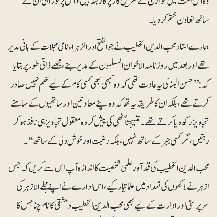
وہ اس امت میں خوارج کے طریق کار پر کاربند ہیں تو اس پرفوراً ہی ان کے
ساتھ تعاون ختم کردیا۔
ہمارے استاد محب الدین الخطیب نے جو الفتح اور الزہراء نامی مجلات کے بانی مدیر
تھے اور بعد میں روزنامہ الاخوان المسلمون کے مدیر بنے، مجھے ذاتی طو رپر بتایا
کہ: ’’حسن البنا کی یہ عادت تھی کہ وہ کبھی بھی کسی کا م کے لیے حکم نہیں صادر
کرتے تھے، بلکہ ان کا طریقہ یہ تھا کہ وہ اپنے معاونین اور ساتھیوں کے سامنے
تجاویز رکھ دیا کرتے تھے۔ نتیجتاً انھی کی پیش کردہ معقول تجاویز ہی نافذ ہو کر
رہتیں،مگر کسی جبر کے ساتھ نہیں، بلکہ رغبت اور خوش دلی کے ساتھ‘‘۔
محب الدین الخطیب کی قد آور علمی شخصیت کا اندازہ آپ اس سے کریں کہ جس
ازہر نے لاکھوں کی تعداد میں علما تیار کیے، اس ادارے نے اپنے مجلے الازہرکی
سرپرستی اور ادارت کے لیے بھی محب الدین الخطیب دمشقی کا نام چنا جس کا