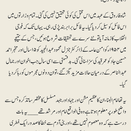
شاہ فاروق کے عہد میں اس قتل کی کوئی تحقیق نہیں کی گئی۔ تمام وزارتوں میں
اس فائل کو سیل کردیا گیا۔ یہ فائل برابر بند پڑی رہی۔ یہاں تک کہ فوجی
انقلاب کا زمانہ آیا تو نئے سرے سے تحقیقات شروع ہوئیں ،جس کے نتیجے
میں ۱۹۵۴ء کو امن عامہ کے ڈائرکٹر جنرل محمودعبدالمجید کو ۱۵سال اور مخبر احمد
حسین جاد کو عمر قید کی سزا سنائی گئی۔ بدقسمتی سے اسی سال جب اخوان اور جمال
عبدالناصر کے درمیان حالات مزید بگڑ گئے،تو ان دونوں مجرموں کو رہا کردیا
گیا۔
یہ تھا امام البنا، ان کا عظیم مشن اور جہاد اورجہدمسلسل کا مختصر ساتذکرہ جس سے
واضح طور پر معلوم ہوتا ہے وہ فی الواقع امام اور مرشد تھے___ یہ بات
درست ہے کہ وہ معصوم نہیں تھے ، اور بنی آدم سے خطاکا صدور ایک فطری