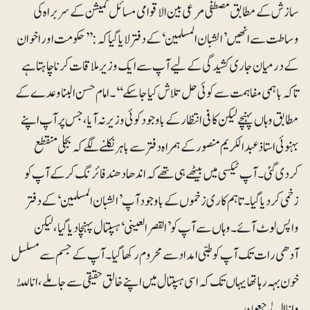
سازش کے مطابق مصطفی مرعی بین الاقوامی مسائل کمیشن کے سربراہ کی
وساطت سے انھیں ’الشبان المسلمین‘ کے دفتر لایا گیا کہ:’’ حکومت اور اخوان
کے درمیان جاری کشیدگی کے لیے آپ سے ایک وزیر ملاقات کرنا چاہتا ہے
تاکہ باہمی مفاہمت سے کوئی حل تلاش کیا جاسکے‘‘۔ امام حسن البنا وعدے کے
مطابق وہاں پہنچے لیکن کافی انتظار کے باوجود کوئی وزیر نہ آیا، جس پر آپ اپنے
بہنوئی استاذ عبدالکریم منصور کے ہمراہ دفتر سے باہر نکلنے لگے کہ بجلی منقطع
کردی گئی۔ آپ ٹیکسی میں بیٹھے ہی تھے کہ اندھا دھند فائرنگ کرکے آپ کو
زخمی کردیا گیا۔ تاہم کاری زخموں کے باوجود آپ ’الشبان المسلمین‘کے دفتر
واپس لوٹ آئے۔ وہاں سے آپ کو ’القصر العینی‘ ہسپتال پہنچا دیا گیا، لیکن
آدھی رات تک آپ کو طبی امداد سے محروم رکھا گیا۔ آپ کے جسم سے مسلسل
خون بہہ رہاتھا یہاں تک کہ اسی ہسپتال میں اپنے خالق حقیقی سے جا ملے، انا للّٰہ
وانا الیہ رٰجعون۔