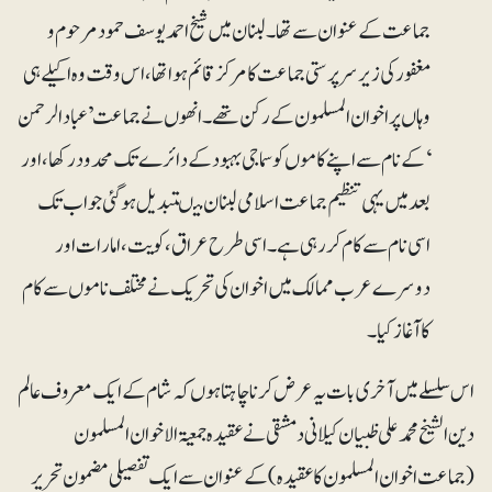
جماعت کے عنوان سے تھا۔ لبنان میں شیخ احمد یوسف حمود مرحوم و
مغفور کی زیر سرپرستی جماعت کا مرکز قائم ہواتھا ، اس وقت وہ اکیلے ہی
وہاں پر اخوان المسلمون کے رکن تھے۔ انھوں نے جماعت ’عبادالرحمن
‘کے نام سے اپنے کاموں کو سماجی بہبود کے دائرے تک محدود رکھا، اور
بعد میں یہی تنظیم جماعت اسلامی لبنان میںتبدیل ہوگئی جو اب تک
اسی نام سے کام کر رہی ہے۔ اسی طرح عراق ، کویت ، امارات اور
دوسرے عرب ممالک میں اخوان کی تحریک نے مختلف ناموں سے کام
کا آغاز کیا۔
اس سلسلے میں آخری بات یہ عرض کرنا چاہتا ہوں کہ شام کے ایک معروف عالم
دین الشیخ محمد علی ظبیان کیلانی دمشقی نے عقیدہ جمعیۃ الاخوان المسلمون
(جماعت اخوان المسلمون کا عقیدہ )کے عنوان سے ایک تفصیلی مضمون تحریر