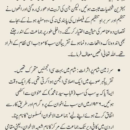
بہترین شخصیات ثابت ہوئیں، لیکن جن کی تربیت ادھوری رہ گئی اور انھوں نے
تنظیم اور سربراہِ تنظیم کے فیصلوں کی پابندی نہ کی، وہ مفید ہونے کے بجاے
نقصان دہ عناصر کی حیثیت اختیار کرگئے۔ داخلی طور پر جماعت کے اندر جتنے
بھی اندوہ ناک واقعات رونما ہوئے تقریباً ان سب کا موجب اسی نظام کے افراد
تھے۔ اللہ تعالیٰ انھیں معاف فرمائے۔
سرزمین شام پر اثرات : شام میں بہت سی انجمنیں متحرک تھیں۔
تقریباً ہر صوبے میں ایک اصلاحی انجمن ہواکرتی تھی۔ پھر ایک وقت
ایسا آیا کہ یہ سب کی سب (شباب سیدنامحمدؐ) کے عنوان سے اکٹھی
ہوئیں۔ ۱۹۴۶ء میں ان سب نے اخوان کے پروگرام اور طریق کار سے
اتفاق کرتے ہوئے اپنے لیے ’جماعت الاخوان المسلمون‘ کا نام چنا۔
اردن میں کافی دیر تک جماعت کے مرکز کا نام شعبہ الاخوان ، یعنی مقامی