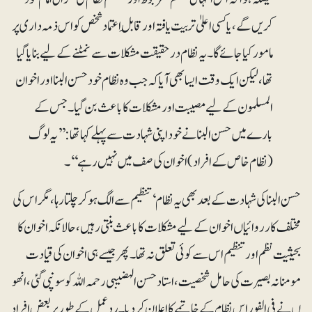
کریں گے، یا کسی اعلیٰ تربیت یافتہ اور قابلِ اعتماد شخص کو اس ذمہ داری پر
مامور کیا جائے گا۔ یہ نظام درحقیقت مشکلات سے نمٹنے کے لیے بنایا گیا
تھا ، لیکن ایک وقت ایسا بھی آیا کہ جب وہ نظام خود حسن البنا اور اخوان
المسلمون کے لیے مصیبت اور مشکلات کا باعث بن گیا۔ جس کے
بارے میں حسن البنا نے خود اپنی شہادت سے پہلے کہاتھا:’’یہ لوگ
(نظام خاص کے افراد ) اخوان کی صف میں نہیں رہے‘‘۔
حسن البنا کی شہادت کے بعد بھی یہ نظام‘ تنظیم سے الگ ہوکر چلتا رہا، مگر اس کی
مختلف کارروائیاں اخوان کے لیے مشکلات کا باعث بنتی رہیں، حالانکہ اخوان کا
بحیثیت نظم اور تنظیم اس سے کوئی تعلق نہ تھا۔ پھر جیسے ہی اخوان کی قیادت
مومنانہ بصیرت کی حامل شخصیت ،استاد حسن الہضیبی رحمہ اللہ کو سونپی گئی، انھو
ں نے فی الفور اس نظام کے خاتمے کا اعلان کردیا۔ ردعمل کے طور پر بعض افراد