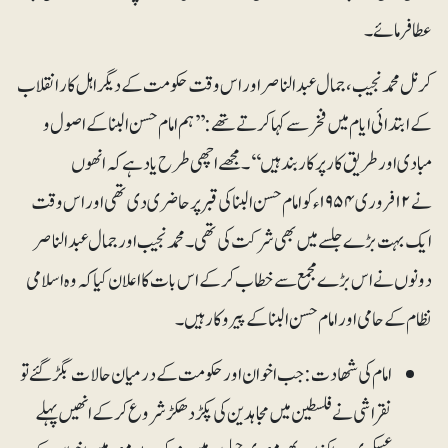
عطافرمائے ۔
کرنل محمد نجیب، جمال عبدالناصر اور اس وقت حکومت کے دیگر اہل کار انقلاب
کے ابتدائی ایام میں فخر سے کہا کرتے تھے:’’ ہم امام حسن البنا کے اصول و
مبادی اور طریق کار پر کاربند ہیں‘‘۔ مجھے اچھی طرح یاد ہے کہ انھوں
نے ۱۲فروری ۱۹۵۴ء کو امام حسن البنا کی قبر پر حاضری دی تھی اور اس وقت
ایک بہت بڑے جلسے میں بھی شرکت کی تھی۔ محمد نجیب اور جمال عبدالناصر
دونوں نے اس بڑے مجمع سے خطاب کرکے اس بات کا اعلان کیاکہ وہ اسلامی
نظام کے حامی اور امام حسن البنا کے پیروکار ہیں۔
امام کی شھادت :جب اخوان اور حکومت کے درمیان حالات بگڑ گئے تو
نقراشی نے فلسطین میں مجاہدین کی پکڑ دھکڑ شروع کرکے انھیں پہلے