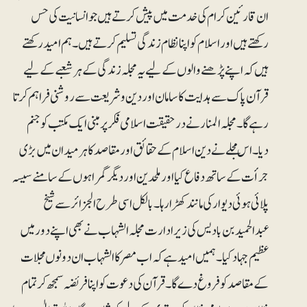
ان قارئین کرام کی خدمت میں پیش کرتے ہیں جو انسانیت کی حس
رکھتے ہیں اور اسلام کو اپنا نظام زندگی تسلیم کرتے ہیں۔ ہم امید رکھتے
ہیں کہ اپنے پڑھنے والوں کے لیے یہ مجلہ زندگی کے ہرشعبے کے لیے
قرآن پاک سے ہدایت کا سامان اور دین و شریعت سے روشنی فراہم کرتا
رہے گا۔ مجلہ المنار نے درحقیقت اسلامی فکر پر مبنی ایک مکتب کو جنم
دیا۔ اس مجلے نے دین اسلام کے حقائق اور مقاصد کا ہر میدان میں بڑی
جرأت کے ساتھ دفاع کیا اور ملحدین اور دیگر گمراہوں کے سامنے سیسہ
پلائی ہوئی دیوار کی مانند کھڑا رہا۔ بالکل اسی طرح الجزائر سے شیخ
عبدالحمید بن بادیس کی زیرادارت مجلہ الشہاب نے بھی اپنے دور میں
عظیم جہاد کیا۔ ہمیں امید ہے کہ اب مصر کا الشہاب ان دونوں مجلات
کے مقاصد کو فروغ دے گا۔ قرآن کی دعوت کو اپنا فریضہ سمجھ کر تمام