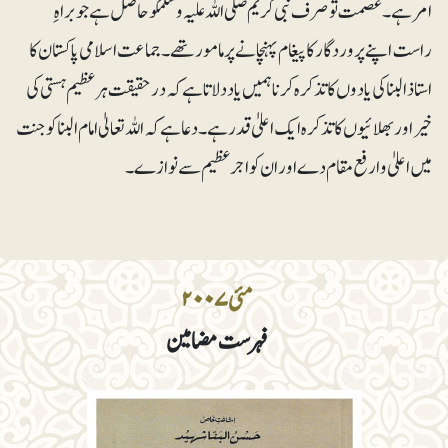
امر ہے۔ عصمت تو صرف نبی کریم صلی اللہ علیہ وسلمکو حاصل ہے جو براہِ
راست اپنے پروردگار کا پیغام پہنچانے پر مامور تھے۔ جماعت اسلامی پاکستان کا
استاذ البنا کی یادوں کا تذکرہ کرنا ہمیں یاد دلاتا ہے کہ درحقیقت ہر عظیم ہستی کی
خیر اور بھلائیوں کا تذکرہ ایک اعلیٰ قدر ہے۔ دعا ہے کہ اللہ تعالیٰ امام البنا کو جنت
میں اعلیٰ و ارفع مقام دے اور ان کو اجرعظیم سے نوازے۔
مئی۲۰۰۷
فہرست مضامین