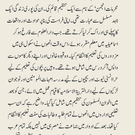
محرمات انجمن ‘ کے نام سے ایک تنظیم قائم کی۔ ان کی پوری زندگی ایک
جہدمسلسل سے عبارت تھی۔ اپنی فراست کی بنا پر حوادث اور واقعات
کا پہلے ہی ادراک کرلیا کرتے تھے۔جب دارالعلوم سے فارغ ہو کر
اسماعیلیہ میں معلم مقرر ہوئے، اس وقت انھوں نے اسکول ہی میں
مزدوروں کی تعلیم کا انتظام کیا۔ وہ قہوہ خانوں اور اپنے دیگر کاموں سے
واپس آکر درس میں شامل ہوتے تھے۔ وہیں پر بچوں کی تعلیم کے لیے
حرا انسٹی ٹیوٹ اور بچیوں کے لیے مدرسہ امہات المومنین اور نوجوان
لڑکیوں کے لیے دارالتربیۃ الاسلامیہ کا قیام عمل میں لائے، جن کو بعد
میں اخوان المسلمون کی تنظیم میں شامل کیا گیا۔ واضح رہے کہ ان سب
تعلیمی اداروں میں انھوں نے تمام طلبہ و طالبات کی مفت تعلیم کا انتظام
کیاتھا۔ بعد کے ادوار میں جماعت نے مصر ہی میں نہیں بلکہ تمام عرب