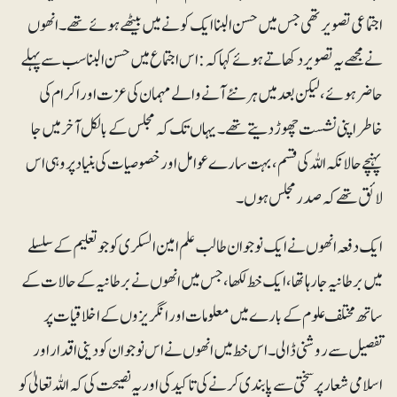
اجتماعی تصویر تھی جس میں حسن البنا ایک کونے میں بیٹھے ہوئے تھے۔ انھوں
نے مجھے یہ تصویر دکھاتے ہوئے کہا کہ : اس اجتماع میں حسن البنا سب سے پہلے
حاضر ہوئے، لیکن بعد میں ہر نئے آنے والے مہمان کی عزت اور اکرام کی
خاطر اپنی نشست چھوڑ دیتے تھے۔ یہا ں تک کہ مجلس کے بالکل آخر میں جا
پہنچے حالانکہ اللہ کی قسم، بہت سارے عوامل اور خصوصیات کی بنیاد پر وہی اس
لائق تھے کہ صدر مجلس ہوں۔
ایک دفعہ انھوں نے ایک نوجوان طالب علم امین السکری کو جو تعلیم کے سلسلے
میں برطانیہ جارہا تھا، ایک خط لکھا، جس میں انھوں نے برطانیہ کے حالات کے
ساتھ مختلف علوم کے بارے میں معلومات اور انگریزوں کے اخلاقیات پر
تفصیل سے روشنی ڈالی۔ اس خط میں انھوں نے اس نوجوان کو دینی اقدار اور
اسلامی شعار پر سختی سے پابندی کرنے کی تاکید کی اور یہ نصیحت کی کہ اللہ تعالیٰ کو