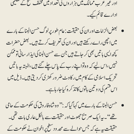
اور غیرعرب ممالک میں ہزاروں کی تعداد میں مختلف سطح کے تعلیمی
ادارے قائم کیے۔
بعض الزامات اور ان کی حقیقت :عام طور پر لوگ حسن البنا کے بارے
میں اچھی راے رکھتے ہیں اور ان کی تعریف کرتے ہیں۔ بعض حضرات
کچھ ایسی باتیں بھی کرجاتے ہیں جن سے حسن البنا کی ایذا رسانی تو ممکن
نہیں، اس لیے کہ وہ تو اپنے رب کے پاس چلے گئے ہیں، البتہ یہ باتیں
تحریک اسلامی کے کام میں رکاوٹ ضرور کھڑی کردیتی ہیں۔ ذیل میں
اس قسم کی دوتین باتوں کا تذکرہ کیا جا رہاہے۔
حسن البنا کے بارے میں کہا گیا کہ:’’ وہ شاہ فاروق کی حکومت کے حامی
تھے ‘‘۔ یہ ایک صریح جھوٹ اور حقیقت سے بالکل عاری بات تھی۔
حقیقت یہ ہے کہ جس حوالے سے محدودسطح پر اخوان نے حکومت کے