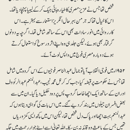
شخص تھا جس نے عزیزمصری کا طیارہ ہائی جیک کرکے لیبیا پہنچادیا تھا۔
اس کا خیال تھا کہ جرمن بہرحال انگریز استعمار سے بہتر ہے۔ اس
کارروائی میں انور سادات بھی اس کے ساتھ شامل تھا۔ اگرچہ یہ دونوں
گرفتار بھی ہوئے، لیکن جلد ہی وہ اپنے اثر و رسوخ کو استعمال کرتے
ہوئے دوبارہ مصری فوج میں واپس لوٹ آئے۔
۱۹۵۲ء میں فوجی انقلاب آیا تو جمال عبدالناصر فوجیوں کے اس گروہ میں شامل
تھا جس نے حکومت پر قبضہ کیا،جب کہ کرنل محمد نجیب ، عبدالمنعم عبدالرئووف
اور ان کے ساتھ ایک اچھا خاصاگروپ پس پردہ دھکیل دیا گیا۔ ان میں سے
بعض افسران جیلوں میں بند کردیے گئے۔ میں اس بات کی گواہی دیتا ہوں کہ
عبدالمنعم بہت اچھا اورپاک دل شخص تھا ، لیکن اس میں کچھ ایسی کمزوریاں
تھیں جس کے باعث وہ قائد نہ بن سکا۔ اللہ تعالیٰ اسے اپنے جوار رحمت میں جگہ