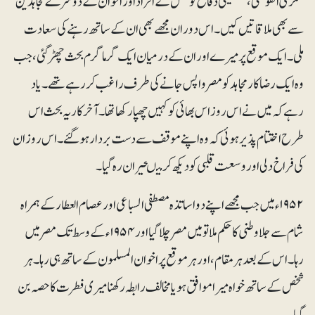
شکری القوتلی ، فلسطینی دفاع کونسل کے افراد اوراخوان کے دوسرے مجاہدین
سے بھی ملاقاتیں کیں۔ اس دوران مجھے بھی ان کے ساتھ رہنے کی سعادت
ملی۔ ایک موقع پر میرے اور ان کے درمیان ایک گرماگرم بحث چھڑگئی، جب
وہ ایک رضا کار مجاہد کو مصر واپس جانے کی طرف راغب کررہے تھے۔ یاد
رہے کہ میں نے اس روز اس بھائی کو کہیں چھپا رکھاتھا۔ آخر کار یہ بحث اس
طرح اختتام پذیر ہوئی کہ وہ اپنے موقف سے دست بردار ہوگئے۔ اس روز ان
کی فراخ دلی اور وسعت قلبی کو دیکھ کر میںحیران رہ گیا۔
۱۹۵۲ء میں جب مجھے اپنے دو اساتذہ مصطفی السباعی اور عصام العطار کے ہمراہ
شام سے جلاوطنی کا حکم ملا تو میں مصر چلا گیا اور ۱۹۵۴ء کے وسط تک مصر میں
رہا۔ اس کے بعد ہر مقام، اور ہرموقع پر اخوان المسلمون کے ساتھ ہی رہا۔ہر
شخص کے ساتھ خواہ میرا موافق ہو یا مخالف رابطہ رکھنا میری فطرت کا حصہ بن
گیا۔