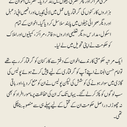
عسکری مراکز اور پھر مصری جیلوں میں بندکردیا۔ مصر میں اخوان کے
ہزاروں کارکنوں کی گرفتاریاں عمل میں لائی گئیںاور انھیں ابی زعبل
اور دیگر صحرائی جیلوں میں پابندسلاسل کر دیاگیا۔ اخوان کے تمام
اسکول، مدارس، دیگر تعلیمی اداروں، دفاتر ، مراکز ، کمپنیوں اور املاک
کو حکومت نے اپنی تحویل میں لے لیا۔
ایک مرتبہ حکومتی کارندے اخوان کے دفتر سے کارکنان کو گرفتار کررہے تھے
تو امام حسن البنا نے اپنے آپ کو گرفتاری کے لیے پیش کرتے ہوئے پولیس کی
گاڑی میں سوار ہونے کی کوشش کی لیکن پولیس نے ان کو منع کردیا، اور باقی
سب لوگوں کو پکڑ کر لے گئے۔ یہاں تک کہ ان کی حفاظت پر مامور افراد کو بھی
نہ چھوڑا۔ دراصل حکومت ان کے قتل کے لیے پہلے ہی سے منصوبہ بناچکی
تھی۔