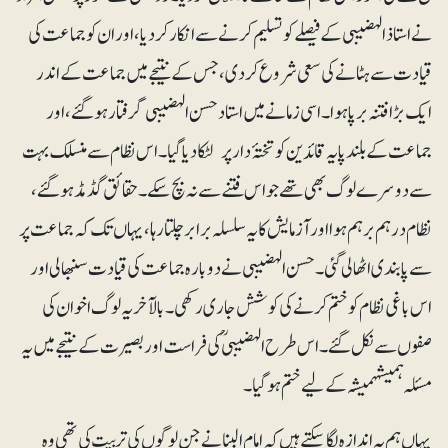
نے استاذ الہضیبی کے فیصلے کو تسلیم کرنے سے انکار کردیا، اور ان کو جماعت کی
قیادت سے ہٹانے کی سعی شروع کردی ،جس کے نتیجے میں جماعت کے اندر
ایک بڑا فتنہ برپا ہوا۔ اسی زمانے میں استاد حسن الہضیبی گرفتار ہوگئے ، اور
جماعت کے بلند پایہ قائدین کو تختۂ دار پر لٹکادیا گیا۔ اس نظام سے منسلک بہت
سے دوسرے لوگ بھی تھے جو اس فتنے سے نہ بچ سکے۔ حقائق گڈمڈ ہوگئے ،
نظام درہم برہم ہوا اور آزمایش کا یہ سلسلہ برابر چلتا رہا، یہاں تک کہ جماعت پر
سے پابندی اٹھا لی گئی۔ حسن الہضیبی نے دوبارہ جماعت کی قیادت سنبھالی اور
اس باغی نظام کو ختم کرنے کی کوشش جاری رکھی۔ بالآخر یہ لوگ اخوان کی
صفوں سے نکل گئے۔ا س طرح الہضیبی ؒکی فراست اور بصیرت کے نتیجے میں یہ
مسئلہ ہمیشہہمیشہ کے لیے ختم ہوگیا۔
یہاں ہم یہ اندازہ لگا سکتے ہیں کہ امام البنا نے جن لوگوں کی تربیت کی تھی وہ