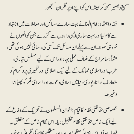
سمیع و بصیر سمجھ کر ہمیشہ اس کواپنے اوپر نگران سمجھو۔
فقہ و اجتھاد: امام البنا نے بہت سارے مسائل اور معاملات میں اجتہاد
سے کام لیا اور بہت ساری ایسی راہوں سے گزرے جن کو انھوں نے
خود ہی کھولا۔ ان سے پہلے ان مسائل تک کسی کی رسائی نہیں ہوئی تھی،
مثلاً:سامراج کے خلاف عملی جہاد اور اس کے لیے مسلسل تیاری ،
عرب اور اسلامی ممالک کے لیے ایک اصلاحی اور تعمیری پروگرام کو
متعارف کرانا، پوری دنیا میں اسلامی دعوت اور اسلامی فکر کو پھیلانا
وغیرہ۔
خصوصی حفاظتی نظام کا قیام : اخوان المسلمون نے تحریک کے دفاع کے
لیے ایک خاص حفاظتی نظام تشکیل دیا۔ اس نظام خاص کے متعلق یہ
فیصلہ ہوا کہ اس انتہائی منظم‘ مربوط اور مستحکم نظام کی نگرانی امام خود